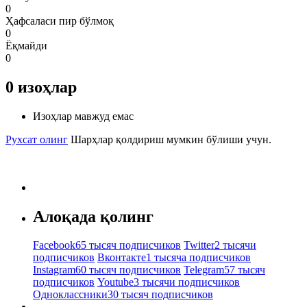
0
Ҳафсаласи пир бўлмоқ
0
Ёқмайди
0
0
изоҳлар
Изоҳлар мавжуд емас
Рухсат олинг
Шарҳлар қолдириш мумкин бўлиши учун.
Алоқада қолинг
Facebook
65 тысяч подписчиков
Twitter
2 тысячи
подписчиков
Вконтакте
1 тысяча подписчиков
Instagram
60 тысяч подписчиков
Telegram
57 тысяч
подписчиков
Youtube
3 тысячи подписчиков
Одноклассники
30 тысяч подписчиков