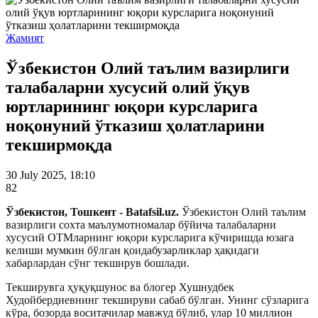
Жамият
Ўзбекистон Олий таълим вазирлиги
талабаларни хусусий олий ўқув
юртларининг юқори курсларига
ноқонуний ўтказиш ҳолатларини
текширмоқда
30 July 2025, 18:10
82
Ўзбекистон, Тошкент - Batafsil.uz.
Ўзбекистон Олий таълим
вазирлиги сохта маълумотномалар бўйича талабаларни
хусусий ОТМларнинг юқори курсларига кўчиришда юзага
келиши мумкин бўлган қоидабузарликлар ҳақидаги
хабарлардан сўнг текширув бошлади.
Текширувга ҳуқуқшунос ва блогер Хушнудбек
Худойбердиевнинг текшируви сабаб бўлган. Унинг сўзларига
кўра, бозорда воситачилар мавжуд бўлиб, улар 10 миллион