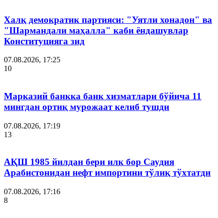
Халқ демократик партияси: "Уятли хонадон" ва
"Шармандали маҳалла" каби ёндашувлар
Конституцияга зид
07.08.2026, 17:25
10
Марказий банкка банк хизматлари бўйича 11
мингдан ортиқ мурожаат келиб тушди
07.08.2026, 17:19
13
АҚШ 1985 йилдан бери илк бор Саудия
Арабистонидан нефт импортини тўлиқ тўхтатди
07.08.2026, 17:16
8