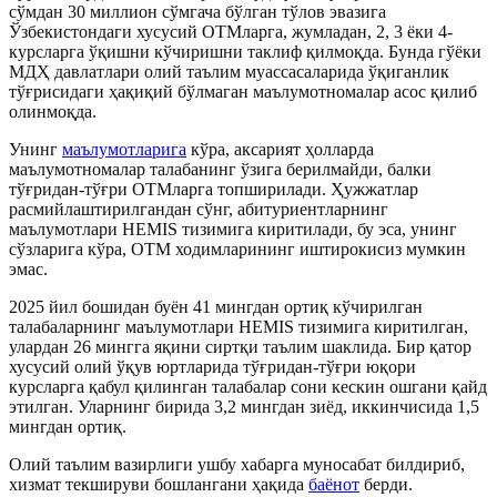
сўмдан 30 миллион сўмгача бўлган тўлов эвазига
Ўзбекистондаги хусусий ОТМларга, жумладан, 2, 3 ёки 4-
курсларга ўқишни кўчиришни таклиф қилмоқда. Бунда гўёки
МДҲ давлатлари олий таълим муассасаларида ўқиганлик
тўғрисидаги ҳақиқий бўлмаган маълумотномалар асос қилиб
олинмоқда.
Унинг
маълумотларига
кўра, аксарият ҳолларда
маълумотномалар талабанинг ўзига берилмайди, балки
тўғридан-тўғри ОТМларга топширилади. Ҳужжатлар
расмийлаштирилгандан сўнг, абитуриентларнинг
маълумотлари HEMIS тизимига киритилади, бу эса, унинг
сўзларига кўра, ОТМ ходимларининг иштирокисиз мумкин
эмас.
2025 йил бошидан буён 41 мингдан ортиқ кўчирилган
талабаларнинг маълумотлари HEMIS тизимига киритил
ган
,
улардан 26 мингга яқини сиртқи таълим шаклида. Бир қатор
хусусий олий ўқув юртларида тўғридан-тўғри юқори
курсларга қабул қилинган талабалар сони кескин ошгани қайд
этил
ган
. Уларнинг бирида 3,2 мингдан зиёд, иккинчисида 1,5
мингдан ортиқ.
Олий таълим вазирлиги ушбу хабарга муносабат билдириб,
хизмат текшируви бошлангани ҳақида
баёнот
берди
.