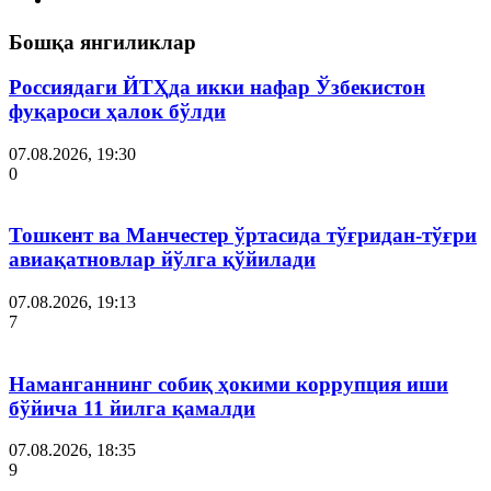
Бошқа янгиликлар
Россиядаги ЙТҲда икки нафар Ўзбекистон
фуқароси ҳалок бўлди
07.08.2026, 19:30
0
Тошкент ва Манчестер ўртасида тўғридан-тўғри
авиақатновлар йўлга қўйилади
07.08.2026, 19:13
7
Наманганнинг собиқ ҳокими коррупция иши
бўйича 11 йилга қамалди
07.08.2026, 18:35
9