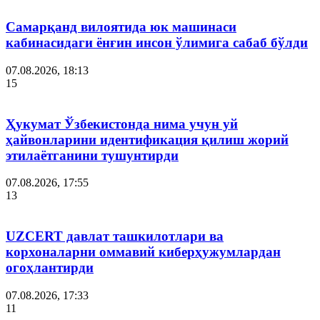
Самарқанд вилоятида юк машинаси
кабинасидаги ёнғин инсон ўлимига сабаб бўлди
07.08.2026, 18:13
15
Ҳукумат Ўзбекистонда нима учун уй
ҳайвонларини идентификация қилиш жорий
этилаётганини тушунтирди
07.08.2026, 17:55
13
UZCERT давлат ташкилотлари ва
корхоналарни оммавий киберҳужумлардан
огоҳлантирди
07.08.2026, 17:33
11