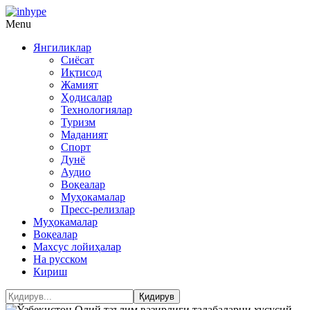
Menu
Янгиликлар
Сиёсат
Иқтисод
Жамият
Ҳодисалар
Технологиялар
Туризм
Маданият
Спорт
Дунё
Аудио
Воқеалар
Муҳокамалар
Пресс-релизлар
Муҳокамалар
Воқеалар
Махсус лойиҳалар
На русском
Кириш