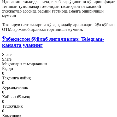
Идоранинг таъкидлашича, талабалар ўқишини кўчириш фақат
тегишли тузилмалар томонидан тасдиқланган ҳақиқий
ҳужжатлар асосида расмий тартибда амалга оширилиши
мумкин.
Текширув натижаларига кўра, қоидабузарликларга йўл қўйган
ОТМлар жавобгарликка тортилиши мумкин.
Ўзбекистон бўйлаб янгиликлар: Telegram-
каналга уланинг
Share
Share
Мақоладан таъсирланиш
Ёқади
0
Таҳсинга лойиқ
0
Хурсандчилик
0
Ҳайрон бўлмоқ
0
Тушкунлик
0
Хомушлик