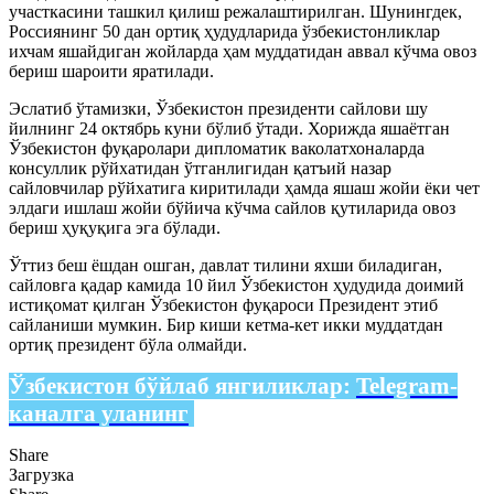
участкасини ташкил қилиш режалаштирилган. Шунингдек,
Россиянинг 50 дан ортиқ ҳудудларида ўзбекистонликлар
ихчам яшайдиган жойларда ҳам муддатидан аввал кўчма овоз
бериш шароити яратилади.
Эслатиб ўтамизки, Ўзбекистон президенти сайлови шу
йилнинг 24 октябрь куни бўлиб ўтади. Хорижда яшаётган
Ўзбекистон фуқаролари дипломатик ваколатхоналарда
консуллик рўйхатидан ўтганлигидан қатъий назар
сайловчилар рўйхатига киритилади ҳамда яшаш жойи ёки чет
элдаги ишлаш жойи бўйича кўчма сайлов қутиларида овоз
бериш ҳуқуқига эга бўлади.
Ўттиз беш ёшдан ошган, давлат тилини яхши биладиган,
сайловга қадар камида 10 йил Ўзбекистон ҳудудида доимий
истиқомат қилган Ўзбекистон фуқароси Президент этиб
сайланиши мумкин. Бир киши кетма-кет икки муддатдан
ортиқ президент бўла олмайди.
Ўзбекистон бўйлаб янгиликлар:
Telegram-
каналга уланинг
Share
Загрузка