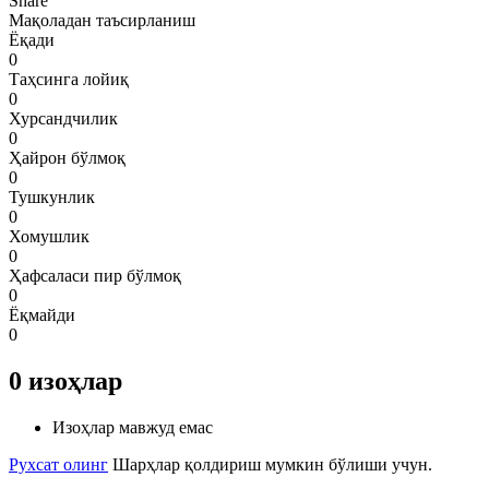
Share
Мақоладан таъсирланиш
Ёқади
0
Таҳсинга лойиқ
0
Хурсандчилик
0
Ҳайрон бўлмоқ
0
Тушкунлик
0
Хомушлик
0
Ҳафсаласи пир бўлмоқ
0
Ёқмайди
0
0
изоҳлар
Изоҳлар мавжуд емас
Рухсат олинг
Шарҳлар қолдириш мумкин бўлиши учун.