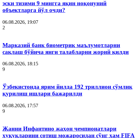
эски тизими 9 мингга яқин ноқонуний
объектларга йўл очди?
06.08.2026, 19:07
2
Марказий банк биометрик маълумотларни
сақлаш бўйича янги талабларни жорий қилди
06.08.2026, 18:15
9
Ўзбекистонда ярим йилда 192 триллион сўмлик
қурилиш ишлари бажарилди
06.08.2026, 17:57
9
Жанни Инфантино жаҳон чемпионатлари
ҳуқуқларини сотиш можаросидан сўнг ҳам FIFA