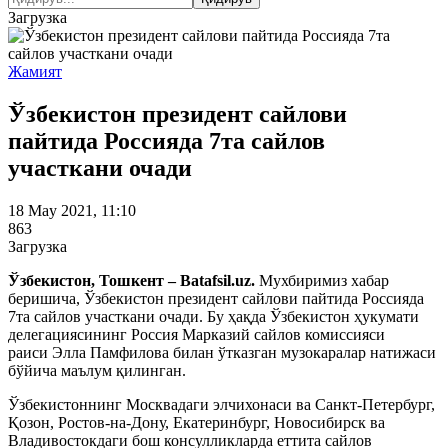
Загрузка
Жамият
Ўзбекистон президент сайлови
пайтида Россияда 7та сайлов
участкани очади
18 May 2021, 11:10
863
Загрузка
Ўзбекистон, Тошкент – Batafsil.uz.
Мухбиримиз хабар
беришича, Ўзбекистон президент сайлови пайтида Россияда
7та сайлов участкани очади. Бу ҳақда Ўзбекистон ҳукумати
делегациясининг Россия Марказий сайлов комиссияси
раиси Элла Памфилова билан ўтказган музокаралар натижаси
бўйича маълум қилинган.
Ўзбекистоннинг Москвадаги элчихонаси ва Санкт-Петербург,
Қозон, Ростов-на-Дону, Екатеринбург, Новосибирск ва
Владивостокдаги бош консулликларда еттита сайлов