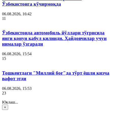
Ўзбекистонга кўчирмоқда
06.08.2026, 16:42
11
Ўзбекистонда автомобиль йўллари тўғрисида
янги қонун қабул қилинди. Ҳайдовчилар учун
нималар ўзгаради
06.08.2026, 15:54
15
Тошкентдаги "Миллий боғ"да тўрт ёшли қизча
вафот этди
06.08.2026, 15:53
23
Юклаш...
×