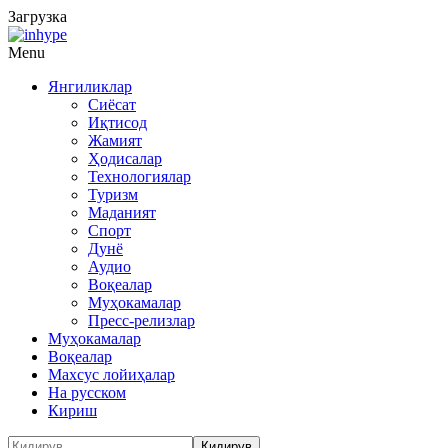
Загрузка
Menu
Янгиликлар
Сиёсат
Иқтисод
Жамият
Ҳодисалар
Технологиялар
Туризм
Маданият
Спорт
Дунё
Аудио
Воқеалар
Муҳокамалар
Пресс-релизлар
Муҳокамалар
Воқеалар
Махсус лойиҳалар
На русском
Кириш