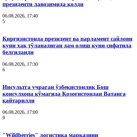
президенти лавозимида қолди
06.08.2026, 17:40
5
Қирғизистонда президент ва парламент сайлови
куни ҳақ тўланадиган дам олиш куни сифатида
белгиланди
06.08.2026, 17:30
6
Инсультга учраган ўзбекистонлик Бош
консулхона кўмагида Қозоғистондан Ватанга
қайтарилди
06.08.2026, 17:00
9
"Wildberries" логистика марказини