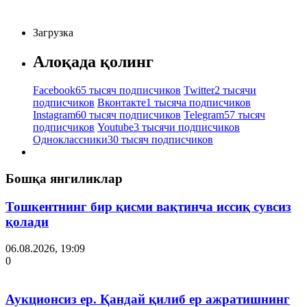
Загрузка
Алоқада қолинг
Facebook
65 тысяч подписчиков
Twitter
2 тысячи
подписчиков
Вконтакте
1 тысяча подписчиков
Instagram
60 тысяч подписчиков
Telegram
57 тысяч
подписчиков
Youtube
3 тысячи подписчиков
Одноклассники
30 тысяч подписчиков
Бошқа янгиликлар
Тошкентнинг бир қисми вақтинча иссиқ сувсиз
қолади
06.08.2026, 19:09
0
Аукционсиз ер. Қандай қилиб ер ажратишнинг