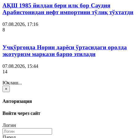
АҚШ 1985 йилдан бери илк бор Саудия
Арабистонидан нефт импортини тўлиқ тўхтатди
07.08.2026, 17:16
8
Учқўрғонда Норин дарёси ўртасидаги оролда
экотуризм маркази барпо этилади
07.08.2026, 15:44
14
Юклаш...
×
Авторизация
Войти через сайт
Логин
Парол