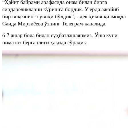
“Ҳайит байрами арафасида онам билан бирга
сирдарёликларни кўришга бордик. У ерда ажойиб
бир воқеанинг гувоҳи бўлдик”, - дея ҳикоя қилмоқда
Саида Мирзиёева ўзнинг Телеграм-каналида.
6-7 яшар бола билан суҳбатлашаяпмиз. Ўша куни
нима юз берганлиги ҳақида сўрадик.