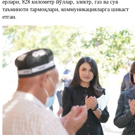
ерлари, 828 километр йўллар, электр, газ ва сув
таъминоти тармоқлари, коммуникацияларга шикаст
етган.