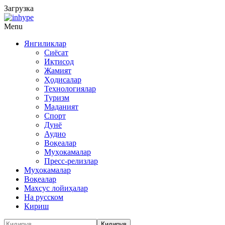
Загрузка
Menu
Янгиликлар
Сиёсат
Иқтисод
Жамият
Ҳодисалар
Технологиялар
Туризм
Маданият
Спорт
Дунё
Аудио
Воқеалар
Муҳокамалар
Пресс-релизлар
Муҳокамалар
Воқеалар
Махсус лойиҳалар
На русском
Кириш