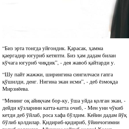
“Биз эрта тонгда уйғондик. Қарасак, ҳамма
қаергадир югуриб кетяпти. Биз ҳам дадам билан
кўчага югуриб чиқдик”, - дея жавоб қайтарди у.
“Шу пайт жажжи, ширингина сингилчаси гапга
қўшилди, денг. Нигина экан исми”, - деб ёзмоқда
Мирзиёева.
“Менинг оқ айиқчам бор-ку, ўша уйда қолган экан, -
дейди кўзларини катта-катта очиб, - Мен уни чўкиб
кетди деб ўйлаб, роса хафа бўлдим. Кейин дадам йўқ
бўлиб қолдилар. Қидириб-қидириб, ўйинчоғимни