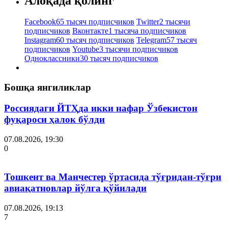
Алоқада қолинг
Facebook
65 тысяч подписчиков
Twitter
2 тысячи
подписчиков
Вконтакте
1 тысяча подписчиков
Instagram
60 тысяч подписчиков
Telegram
57 тысяч
подписчиков
Youtube
3 тысячи подписчиков
Одноклассники
30 тысяч подписчиков
Бошқа янгиликлар
Россиядаги ЙТҲда икки нафар Ўзбекистон
фуқароси ҳалок бўлди
07.08.2026, 19:30
0
Тошкент ва Манчестер ўртасида тўғридан-тўғри
авиақатновлар йўлга қўйилади
07.08.2026, 19:13
7