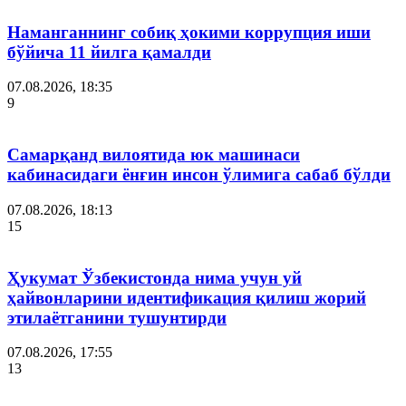
Наманганнинг собиқ ҳокими коррупция иши
бўйича 11 йилга қамалди
07.08.2026, 18:35
9
Самарқанд вилоятида юк машинаси
кабинасидаги ёнғин инсон ўлимига сабаб бўлди
07.08.2026, 18:13
15
Ҳукумат Ўзбекистонда нима учун уй
ҳайвонларини идентификация қилиш жорий
этилаётганини тушунтирди
07.08.2026, 17:55
13