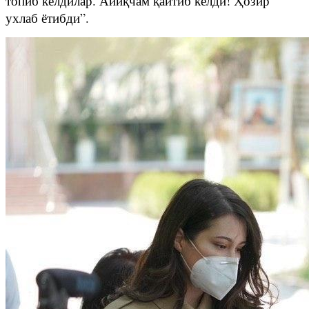
топиб келдилар. Айиқчам қайтиб келди! Ҳозир
ухлаб ётибди”.