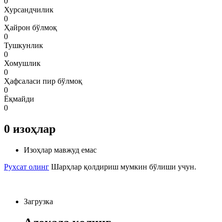
0
Хурсандчилик
0
Ҳайрон бўлмоқ
0
Тушкунлик
0
Хомушлик
0
Ҳафсаласи пир бўлмоқ
0
Ёқмайди
0
0
изоҳлар
Изоҳлар мавжуд емас
Рухсат олинг
Шарҳлар қолдириш мумкин бўлиши учун.
Загрузка