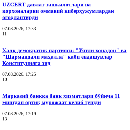
UZCERT давлат ташкилотлари ва
корхоналарни оммавий киберҳужумлардан
огоҳлантирди
07.08.2026, 17:33
11
Халқ демократик партияси: "Уятли хонадон" ва
"Шармандали маҳалла" каби ёндашувлар
Конституцияга зид
07.08.2026, 17:25
10
Марказий банкка банк хизматлари бўйича 11
мингдан ортиқ мурожаат келиб тушди
07.08.2026, 17:19
13