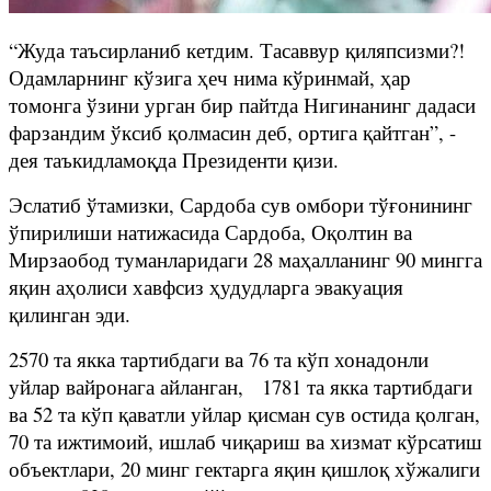
“Жуда таъсирланиб кетдим. Тасаввур қиляпсизми?!
Одамларнинг кўзига ҳеч нима кўринмай, ҳар
томонга ўзини урган бир пайтда Нигинанинг дадаси
фарзандим ўксиб қолмасин деб, ортига қайтган”, -
дея таъкидламоқда Президенти қизи.
Эслатиб ўтамизки, Сардоба сув омбори тўғонининг
ўпирилиши натижасида Сардоба, Оқолтин ва
Мирзаобод туманларидаги 28 маҳалланинг 90 мингга
яқин аҳолиси хавфсиз ҳудудларга эвакуация
қилинган эди.
2570 та якка тартибдаги ва 76 та кўп хонадонли
уйлар вайронага айланган, 1781 та якка тартибдаги
ва 52 та кўп қаватли уйлар қисман сув остида қолган,
70 та ижтимоий, ишлаб чиқариш ва хизмат кўрсатиш
объектлари, 20 минг гектарга яқин қишлоқ хўжалиги