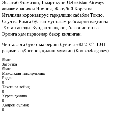
Эслатиб ўтамизки, 1 март куни Uzbekistan Airways
авиакомпанияси Япония, Жанубий Корея ва
Италияда коронавирус тарқалиши сабабли Токио,
Сеул ва Римга бўлган мунтазам рейсларни вақтинча
тўхтатган эди. Бундан ташқари, Афғонистон ва
Эронга ҳам парвозлар бекор қилинган.
Чипталарга буюртма бериш бўйича +82 2 754-1041
рақамига қўнғироқ қилиш мумкин (Koruzbek agency).
Share
Загрузка
Share
Мақоладан таъсирланиш
Ёқади
0
Таҳсинга лойиқ
0
Хурсандчилик
0
Ҳайрон бўлмоқ
0