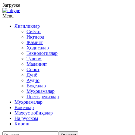
Загрузка
Menu
Янгиликлар
Сиёсат
Иқтисод
Жамият
Ҳодисалар
Технологиялар
Туризм
Маданият
Спорт
Дунё
Аудио
Воқеалар
Муҳокамалар
Пресс-релизлар
Муҳокамалар
Воқеалар
Махсус лойиҳалар
На русском
Кириш