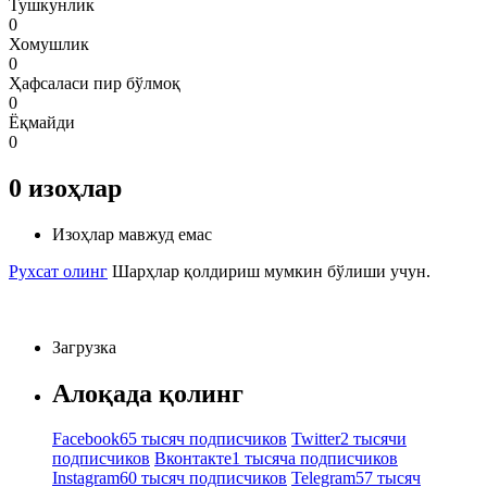
Тушкунлик
0
Хомушлик
0
Ҳафсаласи пир бўлмоқ
0
Ёқмайди
0
0
изоҳлар
Изоҳлар мавжуд емас
Рухсат олинг
Шарҳлар қолдириш мумкин бўлиши учун.
Загрузка
Алоқада қолинг
Facebook
65 тысяч подписчиков
Twitter
2 тысячи
подписчиков
Вконтакте
1 тысяча подписчиков
Instagram
60 тысяч подписчиков
Telegram
57 тысяч