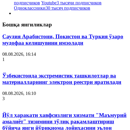
подписчиков
Youtube
3 тысячи подписчиков
Одноклассники
30 тысяч подписчиков
Бошқа янгиликлар
Саудия Арабистони, Покистон ва Туркия ўзаро
мудофаа келишувини имзолади
08.08.2026, 16:14
1
Ўзбекистонда экстремистик ташкилотлар ва
материалларнинг электрон реестри яратилади
08.08.2026, 16:10
3
Йўл ҳаракати хавфсизлиги хизмати "Маъмурий
амалиёт" тизимини тўлиқ рақамлаштириш
бўйича янги йўриқнома лойиҳасини эълон