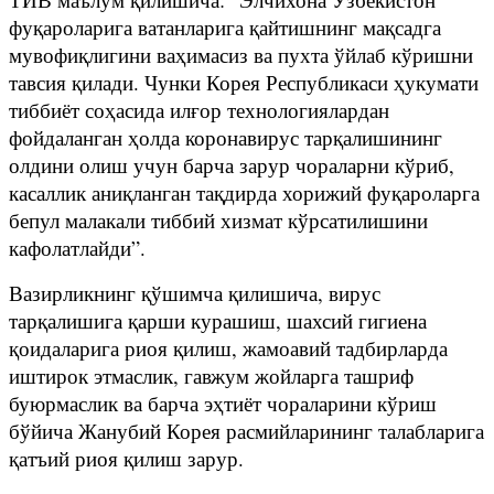
фуқароларига ватанларига қайтишнинг мақсадга
мувофиқлигини ваҳимасиз ва пухта ўйлаб кўришни
тавсия қилади. Чунки Корея Республикаси ҳукумати
тиббиёт соҳасида илғор технологиялардан
фойдаланган ҳолда коронавирус тарқалишининг
олдини олиш учун барча зарур чораларни кўриб,
касаллик аниқланган тақдирда хорижий фуқароларга
бепул малакали тиббий хизмат кўрсатилишини
кафолатлайди”.
Вазирликнинг қўшимча қилишича, вирус
тарқалишига қарши курашиш, шахсий гигиена
қоидаларига риоя қилиш, жамоавий тадбирларда
иштирок этмаслик, гавжум жойларга ташриф
буюрмаслик ва барча эҳтиёт чораларини кўриш
бўйича Жанубий Корея расмийларининг талабларига
қатъий риоя қилиш зарур.