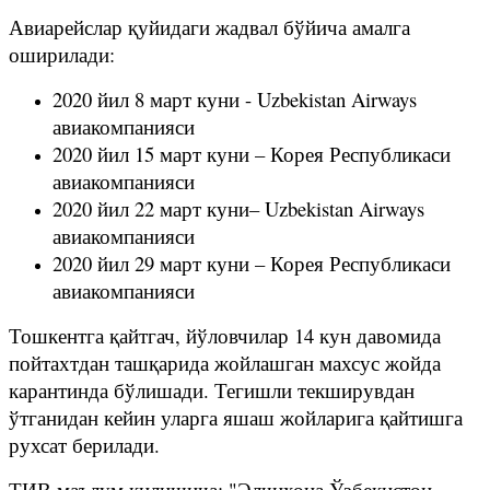
Авиарейслар қуйидаги жадвал бўйича амалга
оширилади:
2020 йил 8 март куни - Uzbekistan Airways
авиакомпанияси
2020 йил 15 март куни – Корея Республикаси
авиакомпанияси
2020 йил 22 март куни– Uzbekistan Airways
авиакомпанияси
2020 йил 29 март куни – Корея Республикаси
авиакомпанияси
Тошкентга қайтгач, йўловчилар 14 кун давомида
пойтахтдан ташқарида жойлашган махсус жойда
карантинда бўлишади. Тегишли текширувдан
ўтганидан кейин уларга яшаш жойларига қайтишга
рухсат берилади.
ТИВ маълум қилишича: "Элчихона Ўзбекистон