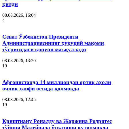
қилди
08.08.2026, 16:04
4
Сенат Ўзбекистон Президенти
Администрациясининг ҳуқуқий мақоми
тўғрисидаги қонунн маъқуллади
08.08.2026, 13:20
19
Афғонистонда 14 миллиондан ортиқ аҳоли
очлик хавфи остида қолмоқда
08.08.2026, 12:45
19
Криштиану Роналду ва Жоржина Родригес
тўйини Мадейрада ўтказиши кутилмоқда