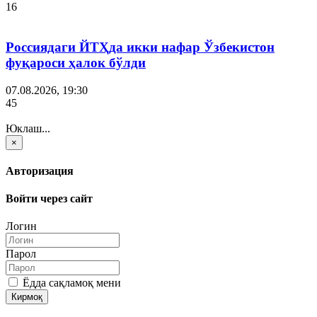
16
Россиядаги ЙТҲда икки нафар Ўзбекистон
фуқароси ҳалок бўлди
07.08.2026, 19:30
45
Юклаш...
×
Авторизация
Войти через сайт
Логин
Парол
Ёдда сақламоқ мени