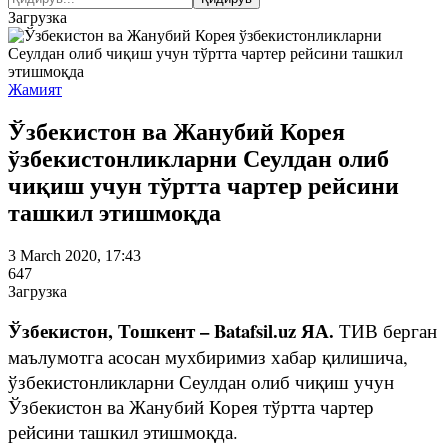
Загрузка
Жамият
Ўзбекистон ва Жанубий Корея
ўзбекистонликларни Сеулдан олиб
чиқиш учун тўртта чартер рейсини
ташкил этишмоқда
3 March 2020, 17:43
647
Загрузка
Ўзбекистон, Тошкент – Batafsil.uz ЯА.
ТИВ берган
маълумотга асосан мухбиримиз хабар қилишича,
ўзбекистонликларни Сеулдан олиб чиқиш учун
Ўзбекистон ва Жанубий Корея тўртта чартер
рейсини ташкил этишмоқда.