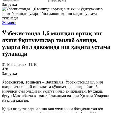
Загрузка
Жамият
Ўзбекистонда 1,6 мингдан ортиқ энг
яхши ўқитувчилар танлаб олинди,
уларга йил давомида иш ҳақига устама
тўланади
31 March 2023, 11:10
478
Загрузка
Ўзбекистон, Тошкент – Batafsil.uz.
Ўзбекистонда шу йил
охиригача жорий иш ҳақига қўшимча равишда ойига 5
миллион сўм оладиган ўқитувчилар аниқланган. Бу ҳақда
бугун Мактабгача ва мактаб таълими вазири Ҳилола Умарова
маълум қилган.
Қабул қилувчиларни аниқлаш учун икки босқичли танлов