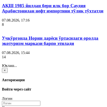
АҚШ 1985 йилдан бери илк бор Саудия
Арабистонидан нефт импортини тўлиқ тўхтатди
07.08.2026, 17:16
8
Учқўрғонда Норин дарёси ўртасидаги оролда
экотуризм маркази барпо этилади
07.08.2026, 15:44
14
Юклаш...
×
Авторизация
Войти через сайт
Логин