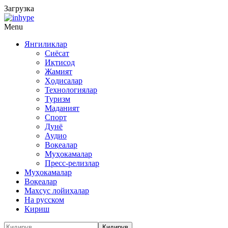
Загрузка
Menu
Янгиликлар
Сиёсат
Иқтисод
Жамият
Ҳодисалар
Технологиялар
Туризм
Маданият
Спорт
Дунё
Аудио
Воқеалар
Муҳокамалар
Пресс-релизлар
Муҳокамалар
Воқеалар
Махсус лойиҳалар
На русском
Кириш