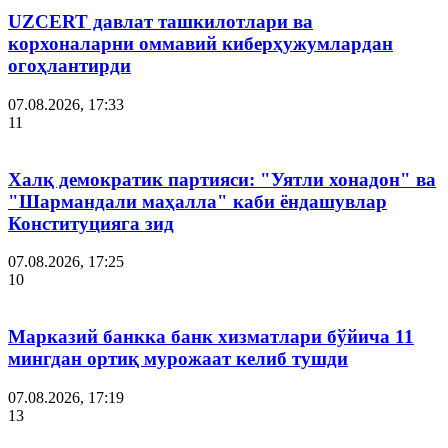
UZCERT давлат ташкилотлари ва
корхоналарни оммавий киберҳужумлардан
огоҳлантирди
07.08.2026, 17:33
11
Халқ демократик партияси: "Уятли хонадон" ва
"Шармандали маҳалла" каби ёндашувлар
Конституцияга зид
07.08.2026, 17:25
10
Марказий банкка банк хизматлари бўйича 11
мингдан ортиқ мурожаат келиб тушди
07.08.2026, 17:19
13