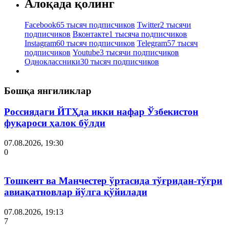
Алоқада қолинг
Facebook
65 тысяч подписчиков
Twitter
2 тысячи
подписчиков
Вконтакте
1 тысяча подписчиков
Instagram
60 тысяч подписчиков
Telegram
57 тысяч
подписчиков
Youtube
3 тысячи подписчиков
Одноклассники
30 тысяч подписчиков
Бошқа янгиликлар
Россиядаги ЙТҲда икки нафар Ўзбекистон
фуқароси ҳалок бўлди
07.08.2026, 19:30
0
Тошкент ва Манчестер ўртасида тўғридан-тўғри
авиақатновлар йўлга қўйилади
07.08.2026, 19:13
7