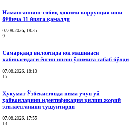
Наманганнинг собиқ ҳокими коррупция иши
бўйича 11 йилга қамалди
07.08.2026, 18:35
9
Самарқанд вилоятида юк машинаси
кабинасидаги ёнғин инсон ўлимига сабаб бўлди
07.08.2026, 18:13
15
Ҳукумат Ўзбекистонда нима учун уй
ҳайвонларини идентификация қилиш жорий
этилаётганини тушунтирди
07.08.2026, 17:55
13