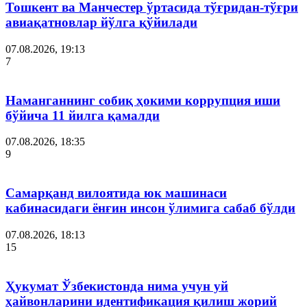
Тошкент ва Манчестер ўртасида тўғридан-тўғри
авиақатновлар йўлга қўйилади
07.08.2026, 19:13
7
Наманганнинг собиқ ҳокими коррупция иши
бўйича 11 йилга қамалди
07.08.2026, 18:35
9
Самарқанд вилоятида юк машинаси
кабинасидаги ёнғин инсон ўлимига сабаб бўлди
07.08.2026, 18:13
15
Ҳукумат Ўзбекистонда нима учун уй
ҳайвонларини идентификация қилиш жорий