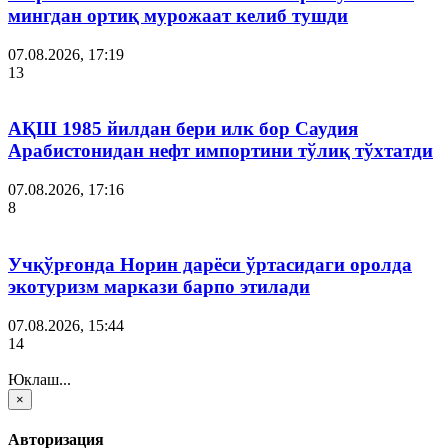
мингдан ортиқ мурожаат келиб тушди
07.08.2026, 17:19
13
АҚШ 1985 йилдан бери илк бор Саудия
Арабистонидан нефт импортини тўлиқ тўхтатди
07.08.2026, 17:16
8
Учқўрғонда Норин дарёси ўртасидаги оролда
экотуризм маркази барпо этилади
07.08.2026, 15:44
14
Юклаш...
×
Авторизация