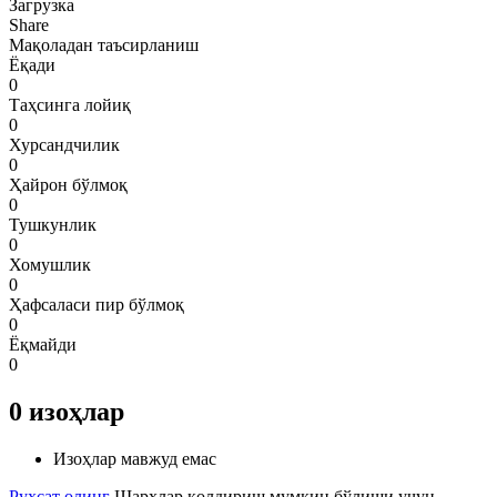
Загрузка
Share
Мақоладан таъсирланиш
Ёқади
0
Таҳсинга лойиқ
0
Хурсандчилик
0
Ҳайрон бўлмоқ
0
Тушкунлик
0
Хомушлик
0
Ҳафсаласи пир бўлмоқ
0
Ёқмайди
0
0
изоҳлар
Изоҳлар мавжуд емас
Рухсат олинг
Шарҳлар қолдириш мумкин бўлиши учун.