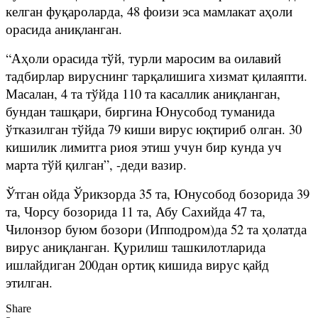
келган фуқароларда, 48 фоизи эса мамлакат аҳоли
орасида аниқланган.
“Аҳоли орасида тўй, турли маросим ва оилавий
тадбирлар вируснинг тарқалишига хизмат қилаяпти.
Масалан, 4 та тўйда 110 та касаллик аниқланган,
бундан ташқари, биргина Юнусобод туманида
ўтказилган тўйда 79 киши вирус юқтириб олган. 30
кишилик лимитга риоя этиш учун бир кунда уч
марта тўй қилган”, -деди вазир.
Ўтган ойда Ўрикзорда 35 та, Юнусобод бозорида 39
та, Чорсу бозорида 11 та, Абу Сахийда 47 та,
Чилонзор буюм бозори (Ипподром)да 52 та ҳолатда
вирус аниқланган. Қурилиш ташкилотларида
ишлайдиган 200дан ортиқ кишида вирус қайд
этилган.
Share