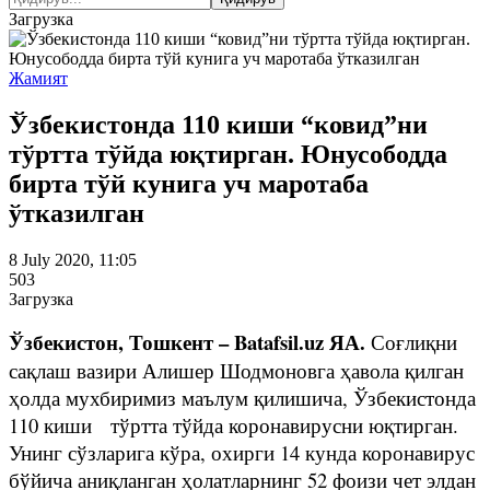
Загрузка
Жамият
Ўзбекистонда 110 киши “ковид”ни
тўртта тўйда юқтирган. Юнусободда
бирта тўй кунига уч маротаба
ўтказилган
8 July 2020, 11:05
503
Загрузка
Ўзбекистон, Тошкент – Batafsil.uz ЯА.
Соғлиқни
сақлаш вазири Алишер Шодмоновга ҳавола қилган
ҳолда мухбиримиз маълум қилишича, Ўзбекистонда
110 киши тўртта тўйда коронавирусни юқтирган.
Унинг сўзларига кўра, охирги 14 кунда коронавирус
бўйича аниқланган ҳолатларнинг 52 фоизи чет элдан