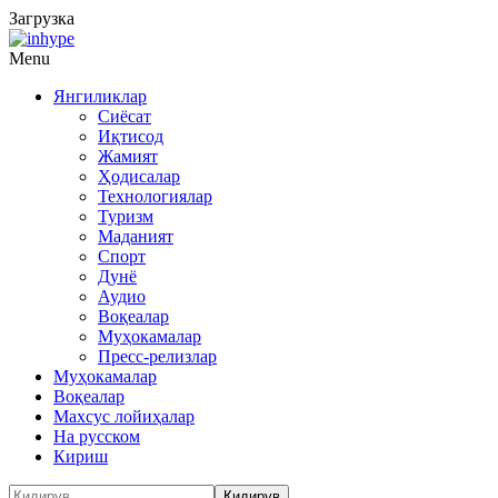
Загрузка
Menu
Янгиликлар
Сиёсат
Иқтисод
Жамият
Ҳодисалар
Технологиялар
Туризм
Маданият
Спорт
Дунё
Аудио
Воқеалар
Муҳокамалар
Пресс-релизлар
Муҳокамалар
Воқеалар
Махсус лойиҳалар
На русском
Кириш