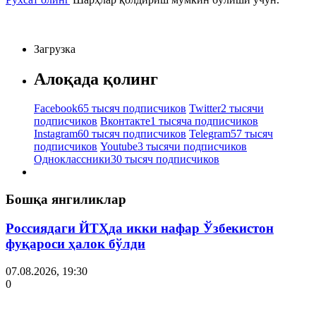
Загрузка
Алоқада қолинг
Facebook
65 тысяч подписчиков
Twitter
2 тысячи
подписчиков
Вконтакте
1 тысяча подписчиков
Instagram
60 тысяч подписчиков
Telegram
57 тысяч
подписчиков
Youtube
3 тысячи подписчиков
Одноклассники
30 тысяч подписчиков
Бошқа янгиликлар
Россиядаги ЙТҲда икки нафар Ўзбекистон
фуқароси ҳалок бўлди
07.08.2026, 19:30
0