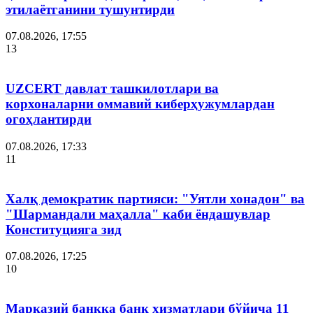
этилаётганини тушунтирди
07.08.2026, 17:55
13
UZCERT давлат ташкилотлари ва
корхоналарни оммавий киберҳужумлардан
огоҳлантирди
07.08.2026, 17:33
11
Халқ демократик партияси: "Уятли хонадон" ва
"Шармандали маҳалла" каби ёндашувлар
Конституцияга зид
07.08.2026, 17:25
10
Марказий банкка банк хизматлари бўйича 11