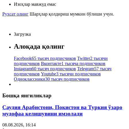
Изоҳлар мавжуд емас
Рухсат олинг
Шарҳлар қолдириш мумкин бўлиши учун.
Загрузка
Алоқада қолинг
Facebook
65 тысяч подписчиков
Twitter
2 тысячи
подписчиков
Вконтакте
1 тысяча подписчиков
Instagram
60 тысяч подписчиков
Telegram
57 тысяч
подписчиков
Youtube
3 тысячи подписчиков
Одноклассники
30 тысяч подписчиков
Бошқа янгиликлар
Саудия Арабистони, Покистон ва Туркия ўзаро
мудофаа келишувини имзолади
08.08.2026, 16:14