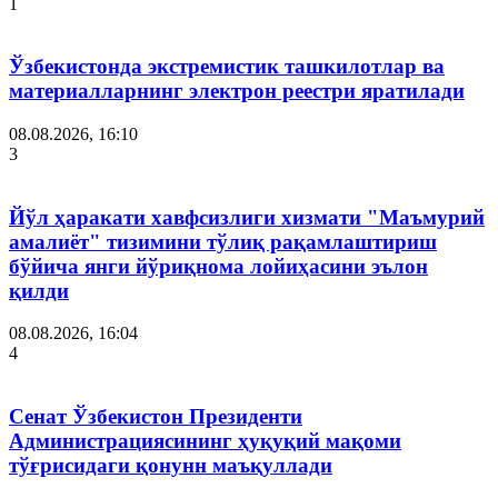
1
Ўзбекистонда экстремистик ташкилотлар ва
материалларнинг электрон реестри яратилади
08.08.2026, 16:10
3
Йўл ҳаракати хавфсизлиги хизмати "Маъмурий
амалиёт" тизимини тўлиқ рақамлаштириш
бўйича янги йўриқнома лойиҳасини эълон
қилди
08.08.2026, 16:04
4
Сенат Ўзбекистон Президенти
Администрациясининг ҳуқуқий мақоми
тўғрисидаги қонунн маъқуллади