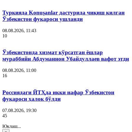
Туркияда Konuşanlar дастурида чиқиш қилган
Ўзбекистон фуқароси ушланди
08.08.2026, 11:43
10
Ўзбекистонда хизмат кўрсатган ёшлар
мураббийи Абдуманнон Убайдуллаев вафот этди
08.08.2026, 11:00
16
Россиядаги ЙТҲда икки нафар Ўзбекистон
фуқароси ҳалок бўлди
07.08.2026, 19:30
45
Юклаш...