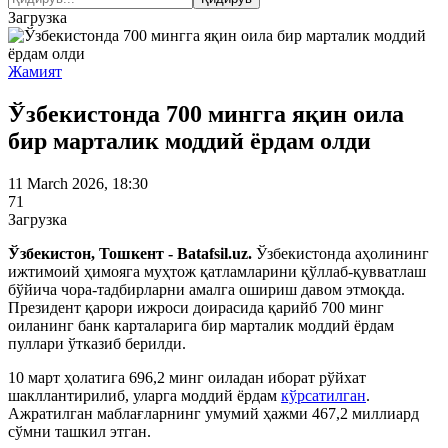
Загрузка
Жамият
Ўзбекистонда 700 мингга яқин оила
бир марталик моддий ёрдам олди
11 March 2026, 18:30
71
Загрузка
Ўзбекистон, Тошкент - Batafsil.uz.
Ўзбекистонда аҳолининг
ижтимоий ҳимояга муҳтож қатламларини қўллаб-қувватлаш
бўйича чора-тадбирларни амалга ошириш давом этмоқда.
Президент қарори ижроси доирасида қарийб 700 минг
оиланинг банк карталарига бир марталик моддий ёрдам
пуллари ўтказиб берилди.
10 март ҳолатига 696,2 минг оиладан иборат рўйхат
шакллантирилиб, уларга моддий ёрдам
кўрсатилган
.
Ажратилган маблағларнинг умумий ҳажми 467,2 миллиард
сўмни ташкил этган.