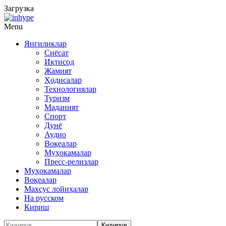
Загрузка
Menu
Янгиликлар
Сиёсат
Иқтисод
Жамият
Ҳодисалар
Технологиялар
Туризм
Маданият
Спорт
Дунё
Аудио
Воқеалар
Муҳокамалар
Пресс-релизлар
Муҳокамалар
Воқеалар
Махсус лойиҳалар
На русском
Кириш