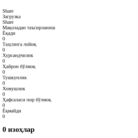
Share
Загрузка
Share
Мақоладан таъсирланиш
Ёқади
0
Таҳсинга лойиқ
0
Хурсандчилик
0
Ҳайрон бўлмоқ
0
Тушкунлик
0
Хомушлик
0
Ҳафсаласи пир бўлмоқ
0
Ёқмайди
0
0
изоҳлар