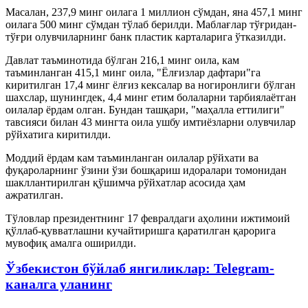
Масалан, 237,9 минг оилага 1 миллион сўмдан, яна 457,1 минг
оилага 500 минг сўмдан тўлаб берилди. Маблағлар тўғридан-
тўғри олувчиларнинг банк пластик карталарига ўтказилди.
Давлат таъминотида бўлган 216,1 минг оила, кам
таъминланган 415,1 минг оила, "Ёлғизлар дафтари"га
киритилган 17,4 минг ёлғиз кексалар ва ногиронлиги бўлган
шахслар, шунингдек, 4,4 минг етим болаларни тарбиялаётган
оилалар ёрдам олган. Бундан ташқари, "маҳалла еттилиги"
тавсияси билан 43 мингта оила ушбу имтиёзларни олувчилар
рўйхатига киритилди.
Моддий ёрдам кам таъминланган оилалар рўйхати ва
фуқароларнинг ўзини ўзи бошқариш идоралари томонидан
шакллантирилган қўшимча рўйхатлар асосида ҳам
ажратилган.
Тўловлар президентнинг 17 февралдаги аҳолини ижтимоий
қўллаб-қувватлашни кучайтиришга қаратилган қарорига
мувофиқ амалга оширилди.
Ўзбекистон бўйлаб янгиликлар: Telegram-
каналга уланинг