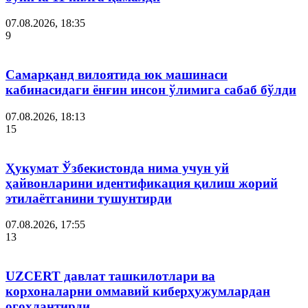
07.08.2026, 18:35
9
Самарқанд вилоятида юк машинаси
кабинасидаги ёнғин инсон ўлимига сабаб бўлди
07.08.2026, 18:13
15
Ҳукумат Ўзбекистонда нима учун уй
ҳайвонларини идентификация қилиш жорий
этилаётганини тушунтирди
07.08.2026, 17:55
13
UZCERT давлат ташкилотлари ва
корхоналарни оммавий киберҳужумлардан
огоҳлантирди