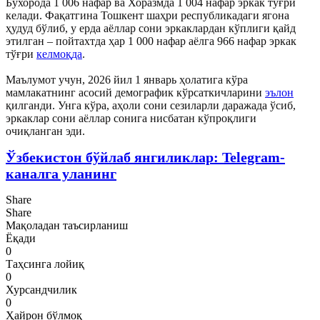
Бухорода 1 006 нафар ва Хоразмда 1 004 нафар эркак тўғри
келади. Фақатгина Тошкент шаҳри республикадаги ягона
ҳудуд бўлиб, у ерда аёллар сони эркаклардан кўплиги қайд
этилган – пойтахтда ҳар 1 000 нафар аёлга 966 нафар эркак
тўғри
келмоқда
.
Маълумот учун, 2026 йил 1 январь ҳолатига кўра
мамлакатнинг асосий демографик кўрсаткичларини
эълон
қилганди. Унга кўра, аҳоли сони сезиларли даражада ўсиб,
эркаклар сони аёллар сонига нисбатан кўпроқлиги
очиқланган эди.
Ўзбекистон бўйлаб янгиликлар: Telegram-
каналга уланинг
Share
Share
Мақоладан таъсирланиш
Ёқади
0
Таҳсинга лойиқ
0
Хурсандчилик
0
Ҳайрон бўлмоқ