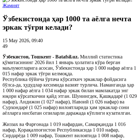
Жамият
Ўзбекистонда ҳар 1000 та аёлга нечта
эркак тўғри келади?
15 May 2026, 09:40
49
Ўзбекистон, Тошкент - Batafsil.uz.
Миллий статистика
қўмитасининг 2026 йил 1 январь ҳолатига кўра берган
маълумотларига асосан, Ўзбекистонда ҳар 1 000 нафар аёлга 1
015 нафар эркак тўғри келмоқда.
Республика бўйича ўртача кўрсаткич эркаклар фойдасига
бўлса-да, ҳудудлар кесимида вазият турлича. Наманганда ҳар
1 000 нафар аёлга 1 034 нафар эркак билан мамлакатда энг
юқори кўрсаткични қайд этган. Шунингдек, Қашқадарё (1 029
нафар), Андижон (1 027 нафар), Навоий (1 026 нафар) ва
Сурхондарё (1 025 нафар) вилоятларида ҳам эркаклар сони
аёлларга нисбатан сезиларли даражада кўплиги кузатилган.
Жиззах ва Фарғонада 1 019 нафардан, Самарқандда 1 016
нафар, Қорақалпоғистон Республикасида 1 010 нафар,
Сирдарёда 1 009 нафар, Тошкент вилоятида 1 008 нафар,