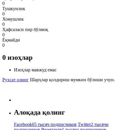
0
Тушкунлик
0
Хомушлик
0
Ҳафсаласи пир бўлмоқ
0
Ёқмайди
0
0
изоҳлар
Изоҳлар мавжуд емас
Рухсат олинг
Шарҳлар қолдириш мумкин бўлиши учун.
Алоқада қолинг
Facebook
65 тысяч подписчиков
Twitter
2 тысячи
подписчиков
Вконтакте
1 тысяча подписчиков