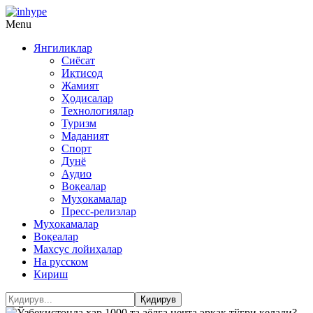
Menu
Янгиликлар
Сиёсат
Иқтисод
Жамият
Ҳодисалар
Технологиялар
Туризм
Маданият
Спорт
Дунё
Аудио
Воқеалар
Муҳокамалар
Пресс-релизлар
Муҳокамалар
Воқеалар
Махсус лойиҳалар
На русском
Кириш