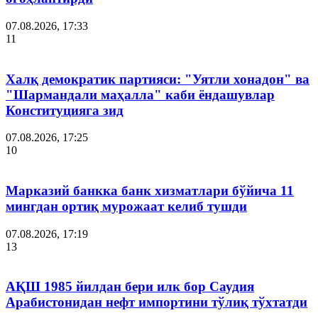
07.08.2026, 17:33
11
Халқ демократик партияси: "Уятли хонадон" ва
"Шармандали маҳалла" каби ёндашувлар
Конституцияга зид
07.08.2026, 17:25
10
Марказий банкка банк хизматлари бўйича 11
мингдан ортиқ мурожаат келиб тушди
07.08.2026, 17:19
13
АҚШ 1985 йилдан бери илк бор Саудия
Арабистонидан нефт импортини тўлиқ тўхтатди