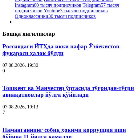
Instagram
60 тысяч подписчиков
Telegram
57 тысяч
подписчиков
Youtube
3 тысячи подписчиков
Одноклассники
30 тысяч подписчиков
Бошқа янгиликлар
Россиядаги ЙТҲда икки нафар Ўзбекистон
фуқароси ҳалок бўлди
07.08.2026, 19:30
0
Тошкент ва Манчестер ўртасида тўғридан-тўғри
авиақатновлар йўлга қўйилади
07.08.2026, 19:13
7
Наманганнинг собиқ ҳокими коррупция иши
бўйича 11 йилга қамалди