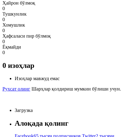
Ҳайрон бўлмоқ
0
Тушкунлик
0
Хомушлик
0
Ҳафсаласи пир бўлмоқ
0
Ёқмайди
0
0
изоҳлар
Изоҳлар мавжуд емас
Рухсат олинг
Шарҳлар қолдириш мумкин бўлиши учун.
Загрузка
Алоқада қолинг
Facebook
65 тысяч подписчиков
Twitter
2 тысячи