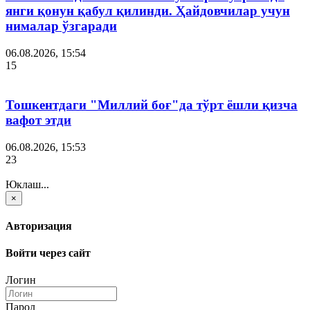
янги қонун қабул қилинди. Ҳайдовчилар учун
нималар ўзгаради
06.08.2026, 15:54
15
Тошкентдаги "Миллий боғ"да тўрт ёшли қизча
вафот этди
06.08.2026, 15:53
23
Юклаш...
×
Авторизация
Войти через сайт
Логин
Парол