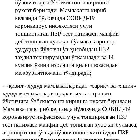
йўловчиларга Ўзбекистонга киришга
рухсат берилади. Мамлакатга кириб
келганда йўловчида CОВИД-19
коронавирус инфексияси учун
топширилган ПЗР тест натижаси манфий
деб топилган ҳужжат бўлмаса, аэропорт
ҳудудида йўловчи ўз ҳисобидан ПЗР
таҳлил текширувидан ўтказилади ва 14
кунлик ўзини изоляция қилиш юзасидан
мажбуриятномани тўлдиради;
- «қизил» ҳудуд мамлакатларидан «сариқ» ва «яшил»
ҳудуд мамлакатлари орқали келган транзит
йўловчига Ўзбекистонга киришга рухсат берилади.
Мамлакатга кириб келганда йўловчида CОВИД-19
коронавирус инфексияси учун топширилган ПЗР
тест натижаси манфий деб топилган ҳужжат бўлмаса,
аэропортнинг ўзида йўловчининг ҳисобидан ПЗР
текширувидан ўтказилади ва 14 кунлик ўзини