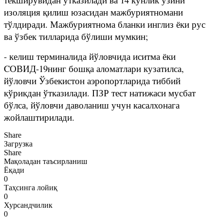
изоляция қилиш юзасидан мажбуриятномани
тўлдиради. Мажбуриятнома бланки инглиз ёки рус
ва ўзбек тилларида бўлиши мумкин;
- келиш терминалида йўловчида иситма ёки
CОВИД-19нинг бошқа аломатлари кузатилса,
йўловчи Ўзбекистон аэропортларида тиббий
кўрикдан ўтказилади. ПЗР тест натижаси мусбат
бўлса, йўловчи даволаниш учун касалхонага
жойлаштирилади.
Share
Загрузка
Share
Мақоладан таъсирланиш
Ёқади
0
Таҳсинга лойиқ
0
Хурсандчилик
0