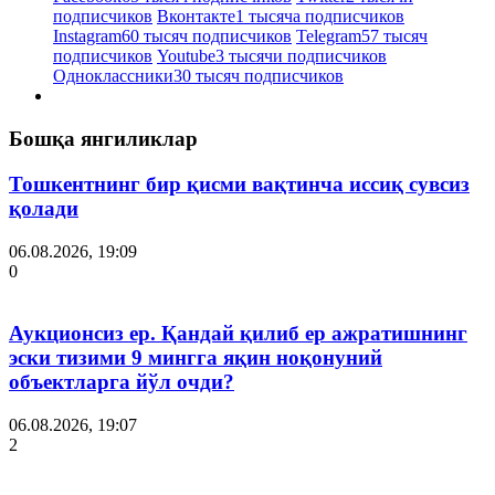
подписчиков
Вконтакте
1 тысяча подписчиков
Instagram
60 тысяч подписчиков
Telegram
57 тысяч
подписчиков
Youtube
3 тысячи подписчиков
Одноклассники
30 тысяч подписчиков
Бошқа янгиликлар
Тошкентнинг бир қисми вақтинча иссиқ сувсиз
қолади
06.08.2026, 19:09
0
Аукционсиз ер. Қандай қилиб ер ажратишнинг
эски тизими 9 мингга яқин ноқонуний
объектларга йўл очди?
06.08.2026, 19:07
2