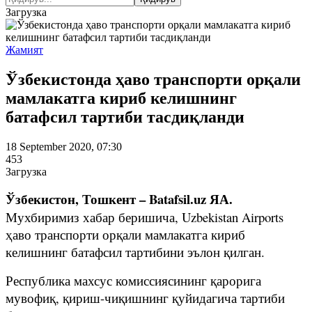
Загрузка
Жамият
Ўзбекистонда ҳаво транспорти орқали
мамлакатга кириб келишнинг
батафсил тартиби тасдиқланди
18 September 2020, 07:30
453
Загрузка
Ўзбекистон, Тошкент – Batafsil.uz ЯА.
Мухбиримиз хабар беришича, Uzbekistan Airports
ҳаво транспорти орқали мамлакатга кириб
келишнинг батафсил тартибини эълон қилган.
Республика махсус комиссиясининг қарорига
мувофиқ, қириш-чиқишнинг қуйидагича тартиби