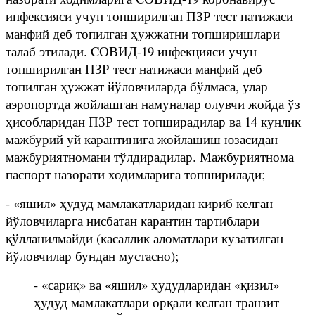
инфексияси учун топширилган ПЗР тест натижаси
манфий деб топилган ҳужжатни топширишлари
талаб этилади. CОВИД-19 инфекцияси учун
топширилган ПЗР тест натижаси манфий деб
топилган ҳужжат йўловчиларда бўлмаса, улар
аэропортда жойлашган намуналар олувчи жойда ўз
ҳисобларидан ПЗР тест топширадилар ва 14 кунлик
мажбурий уй карантинига жойлашиш юзасидан
мажбуриятномани тўлдирадилар. Мажбуриятнома
паспорт назорати ходимларига топширилади;
- «яшил» ҳудуд мамлакатларидан кириб келган
йўловчиларга нисбатан карантин тартиблари
қўлланилмайди (касаллик аломатлари кузатилган
йўловчилар бундан мустасно);
- «сариқ» ва «яшил» ҳудудларидан «қизил»
ҳудуд мамлакатлари орқали келган транзит