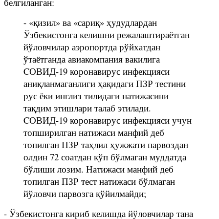
белгиланган:
- «қизил» ва «сариқ» ҳудудлардан
Ўзбекистонга келишни режалаштираётган
йўловчилар аэропортда рўйхатдан
ўтаётганда авиакомпания вакилига
CОВИД-19 коронавирус инфекцияси
аниқланмаганлиги ҳақидаги ПЗР тестини
рус ёки инглиз тилидаги натижасини
тақдим этишлари талаб этилади.
CОВИД-19 коронавирус инфекцияси учун
топширилган натижаси манфий деб
топилган ПЗР таҳлил ҳужжати парвоздан
олдин 72 соатдан кўп бўлмаган муддатда
бўлиши лозим. Натижаси манфий деб
топилган ПЗР тест натижаси бўлмаган
йўловчи парвозга қўйилмайди;
- Ўзбекистонга кириб келишда йўловчилар тана