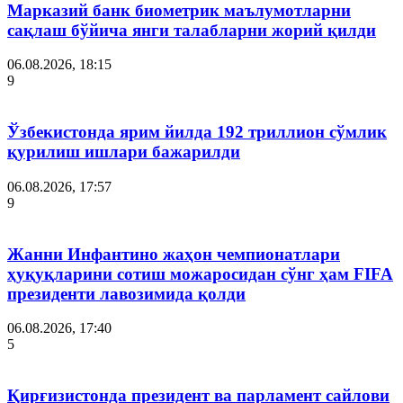
Марказий банк биометрик маълумотларни
сақлаш бўйича янги талабларни жорий қилди
06.08.2026, 18:15
9
Ўзбекистонда ярим йилда 192 триллион сўмлик
қурилиш ишлари бажарилди
06.08.2026, 17:57
9
Жанни Инфантино жаҳон чемпионатлари
ҳуқуқларини сотиш можаросидан сўнг ҳам FIFA
президенти лавозимида қолди
06.08.2026, 17:40
5
Қирғизистонда президент ва парламент сайлови