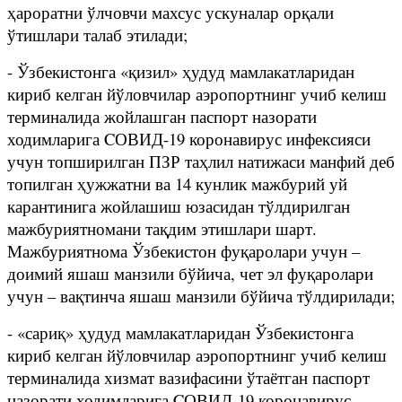
ҳароратни ўлчовчи махсус ускуналар орқали
ўтишлари талаб этилади;
- Ўзбекистонга «қизил» ҳудуд мамлакатларидан
кириб келган йўловчилар аэропортнинг учиб келиш
терминалида жойлашган паспорт назорати
ходимларига CОВИД-19 коронавирус инфексияси
учун топширилган ПЗР таҳлил натижаси манфий деб
топилган ҳужжатни ва 14 кунлик мажбурий уй
карантинига жойлашиш юзасидан тўлдирилган
мажбуриятномани тақдим этишлари шарт.
Мажбуриятнома Ўзбекистон фуқаролари учун –
доимий яшаш манзили бўйича, чет эл фуқаролари
учун – вақтинча яшаш манзили бўйича тўлдирилади;
- «сариқ» ҳудуд мамлакатларидан Ўзбекистонга
кириб келган йўловчилар аэропортнинг учиб келиш
терминалида хизмат вазифасини ўтаётган паспорт
назорати ходимларига CОВИД-19 коронавирус