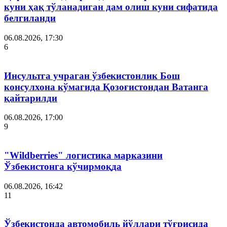
куни ҳақ тўланадиган дам олиш куни сифатида
белгиланди
06.08.2026, 17:30
6
Инсультга учраган ўзбекистонлик Бош
консулхона кўмагида Қозоғистондан Ватанга
қайтарилди
06.08.2026, 17:00
9
"Wildberries" логистика марказини
Ўзбекистонга кўчирмоқда
06.08.2026, 16:42
11
Ўзбекистонда автомобиль йўллари тўғрисида