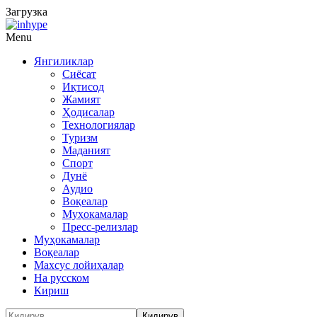
Загрузка
Menu
Янгиликлар
Сиёсат
Иқтисод
Жамият
Ҳодисалар
Технологиялар
Туризм
Маданият
Спорт
Дунё
Аудио
Воқеалар
Муҳокамалар
Пресс-релизлар
Муҳокамалар
Воқеалар
Махсус лойиҳалар
На русском
Кириш