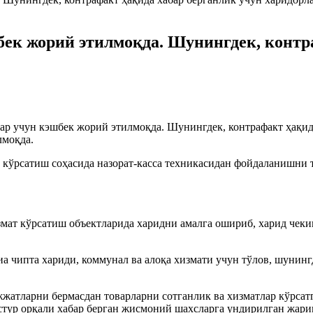
бек жорий этилмоқда. Шунингдек, контр
ар учун кэшбек жорий этилмоқда. Шунингдек, контрафакт ҳақида
лмоқда.
ат кўрсатиш соҳасида назорат-касса техникасидан фойдаланишн
змат кўрсатиш объектларида харидни амалга ошириб, харид чеки
иа чипта хариди, коммунал ва алоқа хизмати учун тўлов, шунинг
жжатларни бермасдан товарларни сотганлик ва хизматлар кўрса
астур орқали хабар берган жисмоний шахсларга ундирилган жар