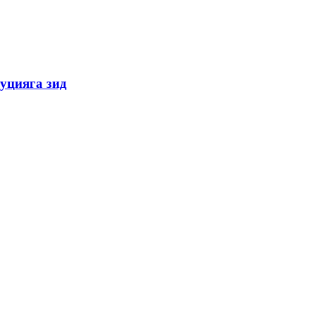
уцияга зид