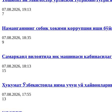
07.08.2026, 19:13
7
Наманганнинг собиқ ҳокими коррупция иши бўй
07.08.2026, 18:35
9
Самарқанд вилоятида юк машинаси кабинасидаги
07.08.2026, 18:13
15
Ҳукумат Ўзбекистонда нима учун уй ҳайвонлар
07.08.2026, 17:55
13