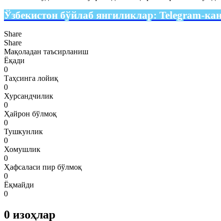
Ўзбекистон бўйлаб янгиликлар:
Telegram-ка
Share
Share
Мақоладан таъсирланиш
Ёқади
0
Таҳсинга лойиқ
0
Хурсандчилик
0
Ҳайрон бўлмоқ
0
Тушкунлик
0
Хомушлик
0
Ҳафсаласи пир бўлмоқ
0
Ёқмайди
0
0
изоҳлар