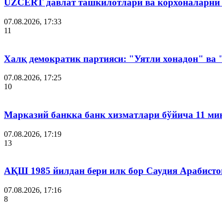
UZCERT давлат ташкилотлари ва корхоналарни
07.08.2026, 17:33
11
Халқ демократик партияси: "Уятли хонадон" ва
07.08.2026, 17:25
10
Марказий банкка банк хизматлари бўйича 11 ми
07.08.2026, 17:19
13
АҚШ 1985 йилдан бери илк бор Саудия Арабисто
07.08.2026, 17:16
8