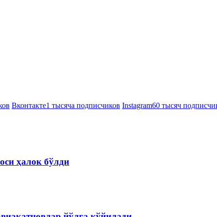
ков
Вконтакте
1 тысяча подписчиков
Instagram
60 тысяч подписчи
оси ҳалок бўлди
авиақатновлар йўлга қўйилади