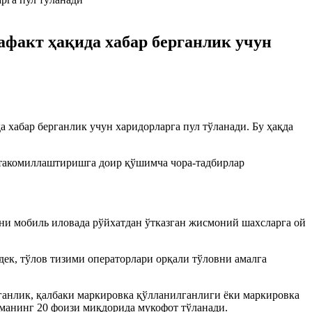
афакт ҳақида хабар берганлик учун
 хабар берганлик учун харидорларга пул тўланади. Бу ҳақда
и такомиллаштиришга доир қўшимча чора-тадбирлар
ни мобиль иловада рўйхатдан ўтказган жисмоний шахсларга ой
дек, тўлов тизими операторлари орқали тўловни амалга
тганлик, қалбаки маркировка қўлланилганлиги ёки маркировка
иманинг 20 фоизи миқдорида мукофот тўланади.