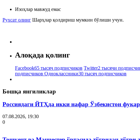
Изоҳлар мавжуд емас
Рухсат олинг
Шарҳлар қолдириш мумкин бўлиши учун.
Алоқада қолинг
Facebook
65 тысяч подписчиков
Twitter
2 тысячи подписчи
подписчиков
Одноклассники
30 тысяч подписчиков
Бошқа янгиликлар
Россиядаги ЙТҲда икки нафар Ўзбекистон фуқар
07.08.2026, 19:30
0
Тошкент ва Манчестер ўртасида тўғридан-тўғри 