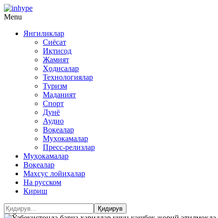
Menu
Янгиликлар
Сиёсат
Иқтисод
Жамият
Ҳодисалар
Технологиялар
Туризм
Маданият
Спорт
Дунё
Аудио
Воқеалар
Муҳокамалар
Пресс-релизлар
Муҳокамалар
Воқеалар
Махсус лойиҳалар
На русском
Кириш