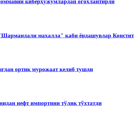
 оммавий киберҳужумлардан огоҳлантирди
 "Шармандали маҳалла" каби ёндашувлар Констит
нгдан ортиқ мурожаат келиб тушди
нидан нефт импортини тўлиқ тўхтатди