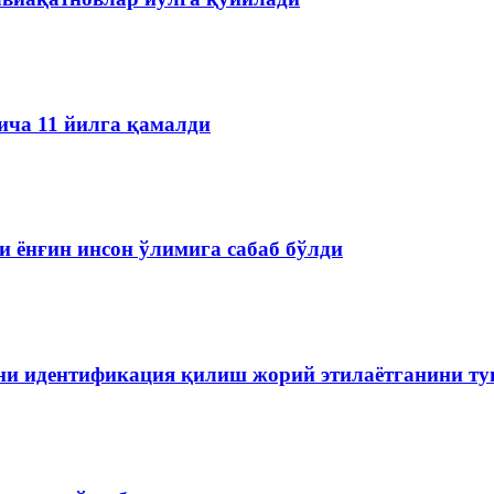
ича 11 йилга қамалди
 ёнғин инсон ўлимига сабаб бўлди
ини идентификация қилиш жорий этилаётганини т