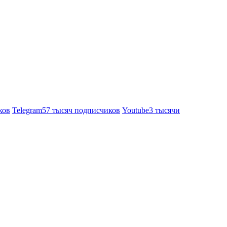
ков
Telegram
57 тысяч подписчиков
Youtube
3 тысячи