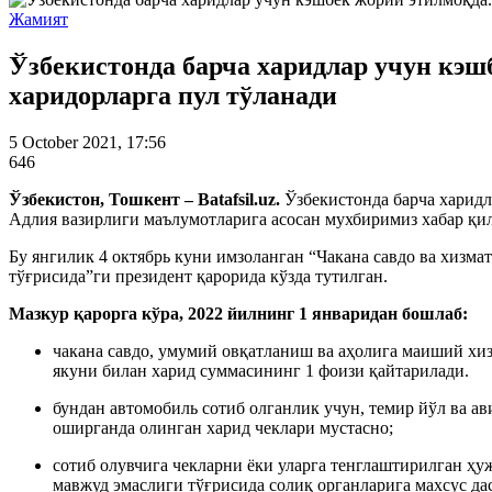
Жамият
Ўзбекистонда барча харидлар учун кэш
харидорларга пул тўланади
5 October 2021, 17:56
646
Ўзбекистон, Тошкент – Batafsil.uz.
Ўзбекистонда барча харидл
Адлия вазирлиги маълумотларига асосан мухбиримиз хабар қи
Бу янгилик 4 октябрь куни имзоланган “Чакана савдо ва хизм
тўғрисида”ги президент қарорида кўзда тутилган.
Мазкур қарорга кўра, 2022 йилнинг 1 январидан бошлаб:
чакана савдо, умумий овқатланиш ва аҳолига маиший хи
якуни билан харид суммасининг 1 фоизи қайтарилади.
бундан автомобиль сотиб олганлик учун, темир йўл ва ав
оширганда олинган харид чеклари мустасно;
сотиб олувчига чекларни ёки уларга тенглаштирилган ҳу
мавжуд эмаслиги тўғрисида солиқ органларига махсус д