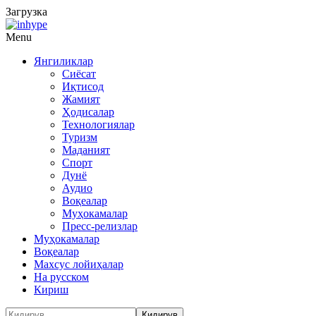
Загрузка
Menu
Янгиликлар
Сиёсат
Иқтисод
Жамият
Ҳодисалар
Технологиялар
Туризм
Маданият
Спорт
Дунё
Аудио
Воқеалар
Муҳокамалар
Пресс-релизлар
Муҳокамалар
Воқеалар
Махсус лойиҳалар
На русском
Кириш