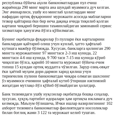
республика бўйича аҳоли банкноматлардан пул ечиш
жараёнида 290 минг марта ана шундай муаммога дуч келган.
Энг ачинарлиси, ушбу юз минглаб ҳолатлардан минг
нафардан ортиқ фуқаронинг мурожаати асосида маблағларни
тезкор қайтариш ёки бир неча дақиқа ичида тиқилиб қолган
картани чиқариб беришни таъминлайдиган замонавий сервис
хизматлари ҳанузгача йўлга қўйилмаган.
Бунинг оқибатида фуқаролар ўз пуллари ёки карталарини
банклардан қайтариб олиш учун кунлаб, ҳатто ҳафталаб
кутишга мажбур бўлмоқда. Хусусан, банкларга қилинган 290
мингта мурожаатнинг 97 мингтаси 2-3 иш кунида, 22
мингтаси 4-6 иш кунида, 9 700 таси 7-15 иш кунида кўриб
чиқилган бўлса, қарийб 10 мингта мурожаат бўйича ечим
топиш 15 кундан ортиқ муддатга чўзилган. Зарур озиқ-овқат
ёки ҳаётий муҳим дори-дармон харид қилиш учун
тирикчилик пулини банкноматдан чиқара олмаган шахснинг
ўз муаммоси ечимини ҳафталаб кутиб ўтириши ижтимоий
жиҳатдан мутлақо йўл қўйиб бўлмайдиган ҳолатдир.
Банк тизимидаги ушбу нуқсонлар оқибатида бошқа соҳалар,
хусусан, ҳуқуқ-тартибот идоралари ҳам ортиқча юкламага дуч
келмоқда. Маълум бўлишича, Ички ишлар вазирлигининг 102
ахборот тизимига банкноматлар фаолиятидаги носозликлар
билан боғлиқ жами 3 122 та мурожаат келиб тушган.