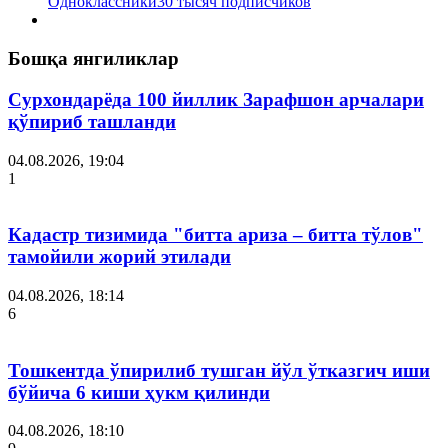
Одноклассники
30 тысяч подписчиков
Бошқа янгиликлар
Сурхондарёда 100 йиллик Зарафшон арчалари
қўпириб ташланди
04.08.2026, 19:04
1
Кадастр тизимида "битта ариза – битта тўлов"
тамойили жорий этилади
04.08.2026, 18:14
6
Тошкентда ўпирилиб тушган йўл ўтказгич иши
бўйича 6 киши ҳукм қилинди
04.08.2026, 18:10