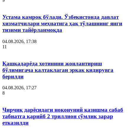
9
Устама камроқ бўлади. Ўзбекистонда давлат
хизматчилари меҳнатига ҳақ тўлашнинг янги
тизими тайёрланмоқда
04.08.2026, 17:38
11
Қашқадарёда хотинини жонлантириш
бўлимигача калтаклаган эркак қидирувга
берилди
04.08.2026, 17:27
8
Чирчиқ дарёсидаги ноқонуний қазишма сабаб
табиатга қарийб 2 триллион сўмлик зарар
етказилди