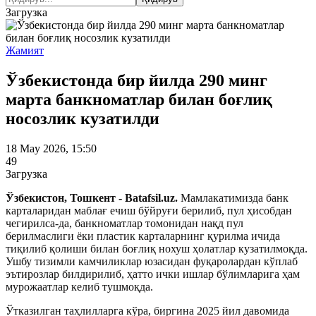
Загрузка
Жамият
Ўзбекистонда бир йилда 290 минг
марта банкноматлар билан боғлиқ
носозлик кузатилди
18 May 2026, 15:50
49
Загрузка
Ўзбекистон, Тошкент - Batafsil.uz.
Мамлакатимизда банк
карталаридан маблағ ечиш бўйруғи берилиб, пул ҳисобдан
чегирилса-да, банкноматлар томонидан нақд пул
берилмаслиги ёки пластик карталарнинг қурилма ичида
тиқилиб қолиши билан боғлиқ нохуш ҳолатлар кузатилмоқда.
Ушбу тизимли камчиликлар юзасидан фуқаролардан кўплаб
эътирозлар билдирилиб, ҳатто ички ишлар бўлимларига ҳам
мурожаатлар келиб тушмоқда.
Ўтказилган таҳлилларга кўра, биргина 2025 йил давомида