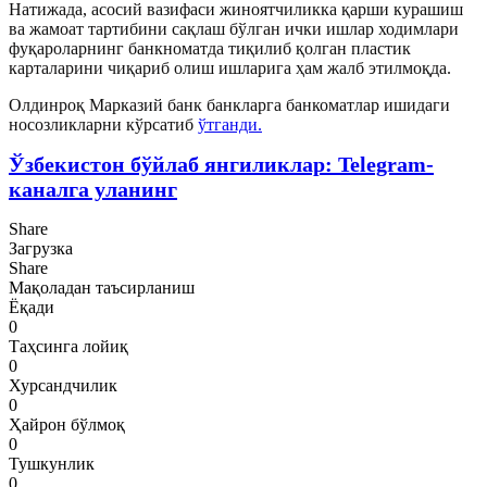
Натижада, асосий вазифаси жиноятчиликка қарши курашиш
ва жамоат тартибини сақлаш бўлган ички ишлар ходимлари
фуқароларнинг банкноматда тиқилиб қолган пластик
карталарини чиқариб олиш ишларига ҳам жалб этилмоқда.
Олдинроқ Марказий банк банкларга банкоматлар ишидаги
носозликларни кўрсатиб
ўтганди.
Ўзбекистон бўйлаб янгиликлар: Telegram-
каналга уланинг
Share
Загрузка
Share
Мақоладан таъсирланиш
Ёқади
0
Таҳсинга лойиқ
0
Хурсандчилик
0
Ҳайрон бўлмоқ
0
Тушкунлик
0