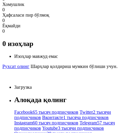
Хомушлик
0
Ҳафсаласи пир бўлмоқ
0
Ёқмайди
0
0
изоҳлар
Изоҳлар мавжуд емас
Рухсат олинг
Шарҳлар қолдириш мумкин бўлиши учун.
Загрузка
Алоқада қолинг
Facebook
65 тысяч подписчиков
Twitter
2 тысячи
подписчиков
Вконтакте
1 тысяча подписчиков
Instagram
60 тысяч подписчиков
Telegram
57 тысяч
подписчиков
Youtube
3 тысячи подписчиков