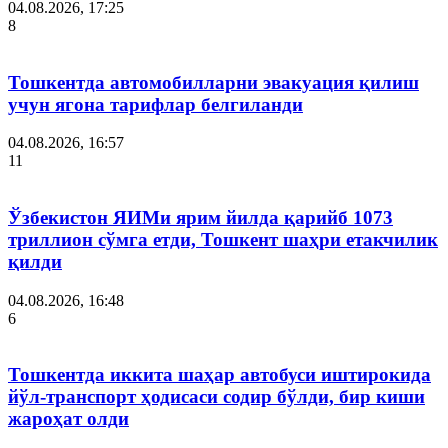
04.08.2026, 17:25
8
Тошкентда автомобилларни эвакуация қилиш
учун ягона тарифлар белгиланди
04.08.2026, 16:57
11
Ўзбекистон ЯИМи ярим йилда қарийб 1073
триллион сўмга етди, Тошкент шаҳри етакчилик
қилди
04.08.2026, 16:48
6
Тошкентда иккита шаҳар автобуси иштирокида
йўл-транспорт ҳодисаси содир бўлди, бир киши
жароҳат олди