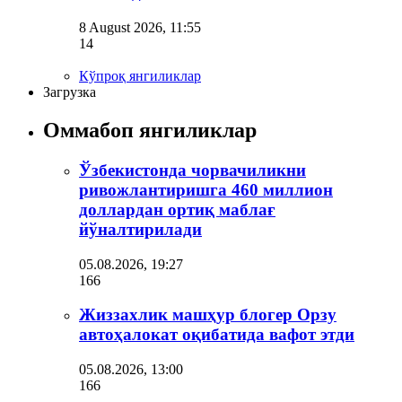
8 August 2026, 11:55
14
Кўпроқ янгиликлар
Загрузка
Оммабоп янгиликлар
Ўзбекистонда чорвачиликни
ривожлантиришга 460 миллион
доллардан ортиқ маблағ
йўналтирилади
05.08.2026, 19:27
166
Жиззахлик машҳур блогер Орзу
автоҳалокат оқибатида вафот этди
05.08.2026, 13:00
166