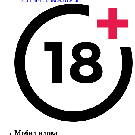
Янгиликларга аъзо бўлиш
Мобил илова