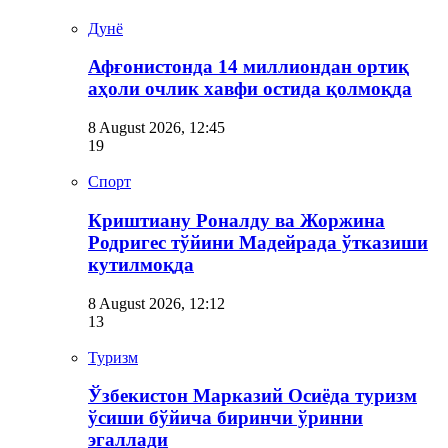
Дунё
Афғонистонда 14 миллиондан ортиқ
аҳоли очлик хавфи остида қолмоқда
8 August 2026, 12:45
19
Спорт
Криштиану Роналду ва Жоржина
Родригес тўйини Мадейрада ўтказиши
кутилмоқда
8 August 2026, 12:12
13
Туризм
Ўзбекистон Марказий Осиёда туризм
ўсиши бўйича биринчи ўринни
эгаллади