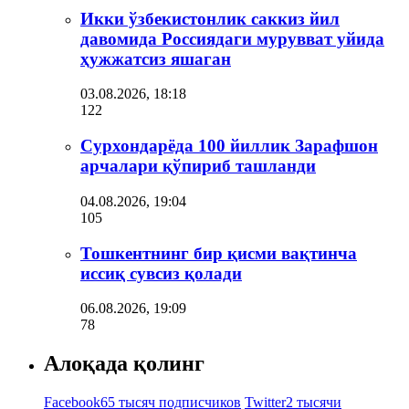
Икки ўзбекистонлик саккиз йил
давомида Россиядаги мурувват уйида
ҳужжатсиз яшаган
03.08.2026, 18:18
122
Сурхондарёда 100 йиллик Зарафшон
арчалари қўпириб ташланди
04.08.2026, 19:04
105
Тошкентнинг бир қисми вақтинча
иссиқ сувсиз қолади
06.08.2026, 19:09
78
Алоқада қолинг
Facebook
65 тысяч подписчиков
Twitter
2 тысячи