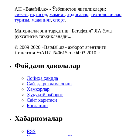
АН «Batafsil.uz» - Ўзбекистон янгиликлари:
сиёсат
,
иқтисод
,
жамият
,
ҳодисалар
,
технологиялар
,
туризм
,
маданият
,
спорт
.
Материалларни тарқатиш "Батафсил" ЯА ёзма
рухсатисиз таъқиқланади...
© 2009-2026 «Batafsil.uz» ахборот агентлиги
Лицензия УзАПИ №0615 от 04.03.2010 г.
Фойдали ҳаволалар
Лойиҳа ҳақида
Сайтда реклама осиш
Ҳамкорлар
Ҳуқуқий ахборот
Сайт харитаси
Боғланиш
Хабарномалар
RSS