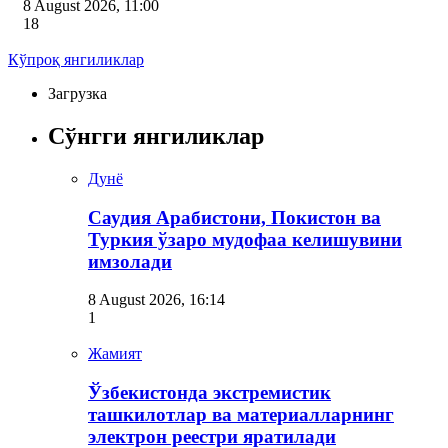
8 August 2026, 11:00
18
Кўпроқ янгиликлар
Загрузка
Сўнгги янгиликлар
Дунё
Саудия Арабистони, Покистон ва
Туркия ўзаро мудофаа келишувини
имзолади
8 August 2026, 16:14
1
Жамият
Ўзбекистонда экстремистик
ташкилотлар ва материалларнинг
электрон реестри яратилади