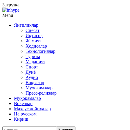
Загрузка
Menu
Янгиликлар
Сиёсат
Иқтисод
Жамият
Ҳодисалар
Технологиялар
Туризм
Маданият
Спорт
Дунё
Аудио
Воқеалар
Муҳокамалар
Пресс-релизлар
Муҳокамалар
Воқеалар
Махсус лойиҳалар
На русском
Кириш