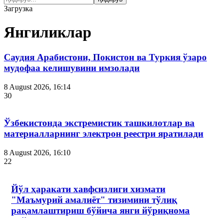
Загрузка
Янгиликлар
Саудия Арабистони, Покистон ва Туркия ўзаро
мудофаа келишувини имзолади
8 August 2026, 16:14
30
Ўзбекистонда экстремистик ташкилотлар ва
материалларнинг электрон реестри яратилади
8 August 2026, 16:10
22
Йўл ҳаракати хавфсизлиги хизмати
"Маъмурий амалиёт" тизимини тўлиқ
рақамлаштириш бўйича янги йўриқнома