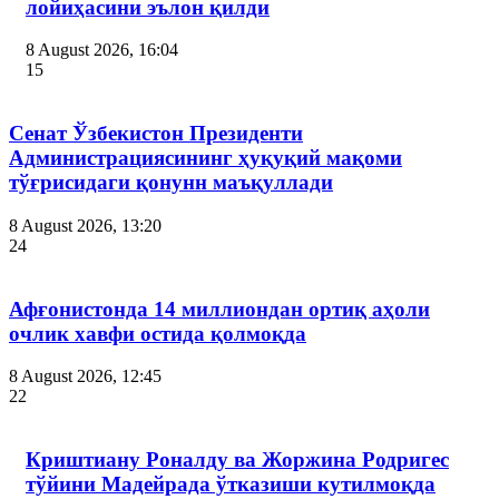
лойиҳасини эълон қилди
8 August 2026, 16:04
15
Сенат Ўзбекистон Президенти
Администрациясининг ҳуқуқий мақоми
тўғрисидаги қонунн маъқуллади
8 August 2026, 13:20
24
Афғонистонда 14 миллиондан ортиқ аҳоли
очлик хавфи остида қолмоқда
8 August 2026, 12:45
22
Криштиану Роналду ва Жоржина Родригес
тўйини Мадейрада ўтказиши кутилмоқда