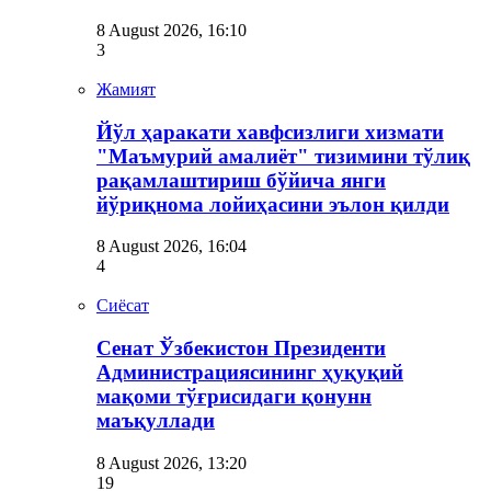
8 August 2026, 16:10
3
Жамият
Йўл ҳаракати хавфсизлиги хизмати
"Маъмурий амалиёт" тизимини тўлиқ
рақамлаштириш бўйича янги
йўриқнома лойиҳасини эълон қилди
8 August 2026, 16:04
4
Сиёсат
Сенат Ўзбекистон Президенти
Администрациясининг ҳуқуқий
мақоми тўғрисидаги қонунн
маъқуллади
8 August 2026, 13:20
19