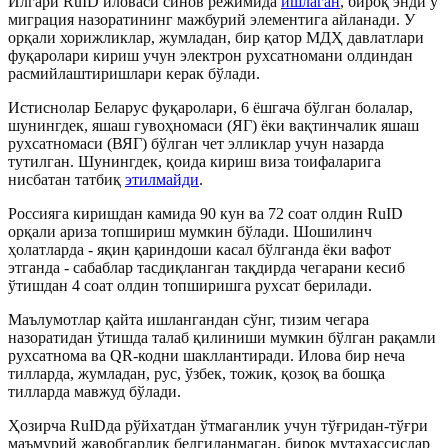
Илгари RuID иловаси синов режимида
ишлаган
, бироқ энди у
миграция назоратининг мажбурий элементига айланади. У
орқали хорижликлар, жумладан, бир қатор МДҲ давлатлари
фуқаролари кириш учун электрон рухсатномани олдиндан
расмийлаштиришлари керак бўлади.
Истиснолар Беларус фуқаролари, 6 ёшгача бўлган болалар,
шунингдек, яшаш гувоҳномаси (
ЯГ
) ёки вақтинчалик яшаш
рухсатномаси (
ВЯГ
) бўлган чет элликлар учун назарда
тутилган. Шунингдек, қоида кириш виза тоифаларига
нисбатан татбиқ
этилмайди
.
Россияга киришдан камида 90 кун ва 72 соат олдин RuID
орқали ариза топшириш мумкин бўлади. Шошилинч
ҳолатларда - яқин қариндоши касал бўлганда ёки вафот
этганда - сабаблар тасдиқланган тақдирда чегарани кесиб
ўтишдан 4 соат олдин топширишга рухсат берилади.
Маълумотлар қайта ишлангандан сўнг, тизим чегара
назоратидан ўтишда талаб қилиниши мумкин бўлган рақамли
рухсатнома ва
QR
-кодни шакллантиради. Илова бир неча
тилларда, жумладан, рус, ўзбек, тожик, қозоқ ва бошқа
тилларда мавжуд бўлади.
Ҳозирча RuIDда рўйхатдан ўтмаганлик учун тўғридан-тўғри
маъмурий жавобгарлик белгиланмаган, бироқ мутахассислар