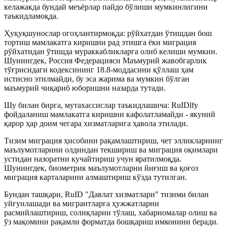
келажакда бундай меъёрлар пайдо бўлиши мумкинлигини
таъкидламоқда.
Ҳуқуқшунослар огоҳлантирмоқда: рўйхатдан ўтишдан бош
тортиш мамлакатга киришни рад этишга ёки миграция
рўйхатидан ўтишда мураккабликларга олиб келиши мумкин.
Шунингдек, Россия Федерацияси Маъмурий жавобгарлик
тўғрисидаги кодексининг 18.8-моддасини қўллаш ҳам
истисно этилмайди, бу эса жарима ва мумкин бўлган
маъмурий чиқариб юборишни назарда тутади.
Шу билан бирга, мутахассислар таъкидлашича: RuID
lfy
фойдаланиш мамлакатга киришни кафолатламайди - якуний
қарор ҳар доим чегара хизматларига ҳавола этилади.
Тизим миграция ҳисобини рақамлаштириш, чет элликларнинг
маълумотларини олдиндан текшириш ва миграция оқимлари
устидан назоратни кучайтириш учун яратилмоқда.
Шунингдек, биометрик маълумотларни йиғиш ва қоғоз
миграция карталарини алмаштириш кўзда тутилган.
Бундан ташқари, RuID "Давлат хизматлари" тизими билан
уйғунлашади ва мигрантларга ҳужжатларни
расмийлаштириш, солиқларни тўлаш, хабарномалар олиш ва
ўз мақомини рақамли форматда бошқариш имконини беради.