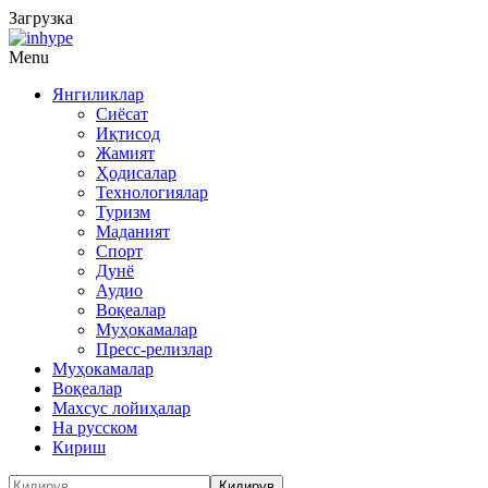
Загрузка
Menu
Янгиликлар
Сиёсат
Иқтисод
Жамият
Ҳодисалар
Технологиялар
Туризм
Маданият
Спорт
Дунё
Аудио
Воқеалар
Муҳокамалар
Пресс-релизлар
Муҳокамалар
Воқеалар
Махсус лойиҳалар
На русском
Кириш