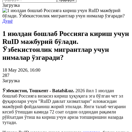
Загрузка
Дунё
1 июлдан бошлаб Россияга кириш учун
RuID мажбурий бўлади.
Ўзбекистонлик мигрантлар учун
нималар ўзгаради?
18 May 2026, 16:00
287
Загрузка
Ўзбекистон, Тошкент - Batafsil.uz
.
2026 йил 1 июлдан
бошлаб Россияга визасиз кириш ҳуқуқига эга бўлган чет эл
фуқаролари учун "RuID давлат хизматлари" иловасидан
мажбурий фойдаланиш жорий этилади. Янги талаб чегарани
кесиб ўтишдан камида 72 соат олдин олдиндан рақамли
рўйхатдан ўтиш ва кириш учун ариза топширишни назарда
тутади.