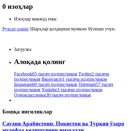
0
изоҳлар
Изоҳлар мавжуд емас
Рухсат олинг
Шарҳлар қолдириш мумкин бўлиши учун.
Загрузка
Алоқада қолинг
Facebook
65 тысяч подписчиков
Twitter
2 тысячи
подписчиков
Вконтакте
1 тысяча подписчиков
Instagram
60 тысяч подписчиков
Telegram
57 тысяч
подписчиков
Youtube
3 тысячи подписчиков
Одноклассники
30 тысяч подписчиков
Бошқа янгиликлар
Саудия Арабистони, Покистон ва Туркия ўзаро
мудофаа келишувини имзолади