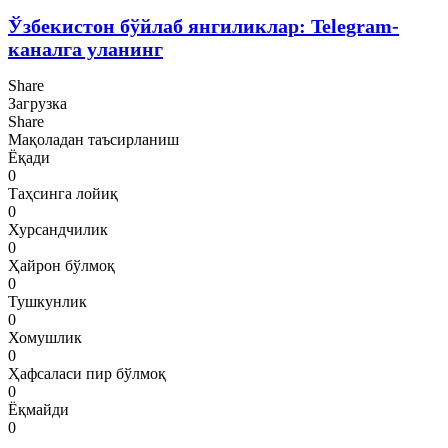
Ўзбекистон бўйлаб янгиликлар: Telegram-
каналга уланинг
Share
Загрузка
Share
Мақоладан таъсирланиш
Ёқади
0
Таҳсинга лойиқ
0
Хурсандчилик
0
Ҳайрон бўлмоқ
0
Тушкунлик
0
Хомушлик
0
Ҳафсаласи пир бўлмоқ
0
Ёқмайди
0