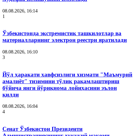
08.08.2026, 16:14
1
Ўзбекистонда экстремистик ташкилотлар ва
материалларнинг электрон реестри яратилади
08.08.2026, 16:10
3
Йўл ҳаракати хавфсизлиги хизмати "Маъмурий
амалиёт" тизимини тўлиқ рақамлаштириш
бўйича янги йўриқнома лойиҳасини эълон
қилди
08.08.2026, 16:04
4
Сенат Ўзбекистон Президенти
Администрациясининг ҳуқуқий мақоми