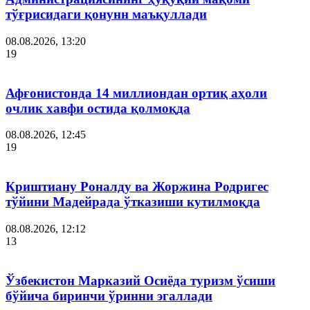
тўғрисидаги қонунн маъқуллади
08.08.2026, 13:20
19
Афғонистонда 14 миллиондан ортиқ аҳоли
очлик хавфи остида қолмоқда
08.08.2026, 12:45
19
Криштиану Роналду ва Жоржина Родригес
тўйини Мадейрада ўтказиши кутилмоқда
08.08.2026, 12:12
13
Ўзбекистон Марказий Осиёда туризм ўсиши
бўйича биринчи ўринни эгаллади