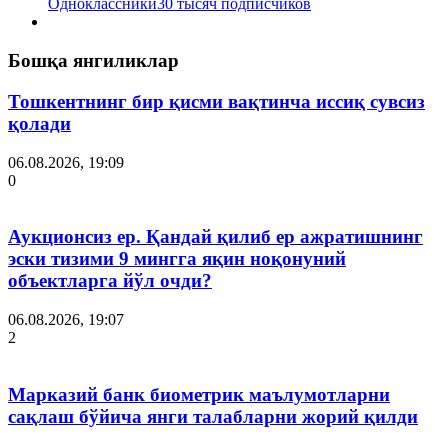
Одноклассники
30 тысяч подписчиков
Бошқа янгиликлар
Тошкентнинг бир қисми вақтинча иссиқ сувсиз
қолади
06.08.2026, 19:09
0
Аукционсиз ер. Қандай қилиб ер ажратишнинг
эски тизими 9 мингга яқин ноқонуний
объектларга йўл очди?
06.08.2026, 19:07
2
Марказий банк биометрик маълумотларни
сақлаш бўйича янги талабларни жорий қилди