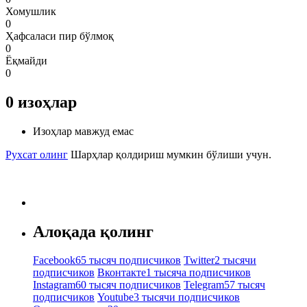
Хомушлик
0
Ҳафсаласи пир бўлмоқ
0
Ёқмайди
0
0
изоҳлар
Изоҳлар мавжуд емас
Рухсат олинг
Шарҳлар қолдириш мумкин бўлиши учун.
Алоқада қолинг
Facebook
65 тысяч подписчиков
Twitter
2 тысячи
подписчиков
Вконтакте
1 тысяча подписчиков
Instagram
60 тысяч подписчиков
Telegram
57 тысяч
подписчиков
Youtube
3 тысячи подписчиков