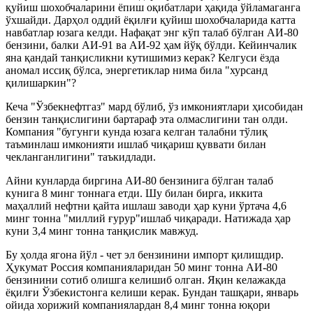
қуйиш шохобчаларини ёпиш оқибатлари ҳақида ўйламаганга
ўхшайди. Дарҳол оддий ёқилғи қуйиш шохобчаларида катта
навбатлар юзага келди. Нафақат энг кўп талаб бўлган АИ-80
бензини, балки АИ-91 ва АИ-92 ҳам йўқ бўлди. Кейинчалик
яна қандай танқисликни кутишимиз керак? Келгуси ёзда
аномал иссиқ бўлса, энергетиклар нима била "хурсанд
қилишаркин"?
Кеча "Ўзбекнефтгаз" мард бўлиб, ўз имкониятлари ҳисобидан
бензин танқислигини бартараф эта олмаслигини тан олди.
Компания "бугунги кунда юзага келган талабни тўлиқ
таъминлаш имконияти ишлаб чиқариш қуввати билан
чекланганлигини" таъкидлади.
Айни кунларда биргина АИ-80 бензинига бўлган талаб
кунига 8 минг тоннага етди. Шу билан бирга, иккита
маҳаллий нефтни қайта ишлаш заводи ҳар куни ўртача 4,6
минг тонна "миллий ғурур"ишлаб чиқаради. Натижада ҳар
куни 3,4 минг тонна танқислик мавжуд.
Бу ҳолда ягона йўл - чет эл бензинини импорт қилишдир.
Ҳукумат Россия компанияларидан 50 минг тонна АИ-80
бензинини сотиб олишга келишиб олган. Яқин келажакда
ёқилғи Ўзбекистонга келиши керак. Бундан ташқари, январь
ойида хорижий компаниялардан 8,4 минг тонна юқори