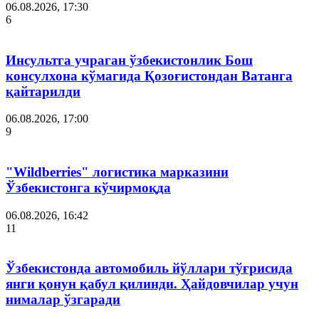
06.08.2026, 17:30
6
Инсультга учраган ўзбекистонлик Бош
консулхона кўмагида Қозоғистондан Ватанга
қайтарилди
06.08.2026, 17:00
9
"Wildberries" логистика марказини
Ўзбекистонга кўчирмоқда
06.08.2026, 16:42
11
Ўзбекистонда автомобиль йўллари тўғрисида
янги қонун қабул қилинди. Ҳайдовчилар учун
нималар ўзгаради