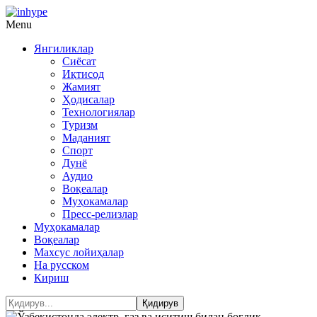
Menu
Янгиликлар
Сиёсат
Иқтисод
Жамият
Ҳодисалар
Технологиялар
Туризм
Маданият
Спорт
Дунё
Аудио
Воқеалар
Муҳокамалар
Пресс-релизлар
Муҳокамалар
Воқеалар
Махсус лойиҳалар
На русском
Кириш