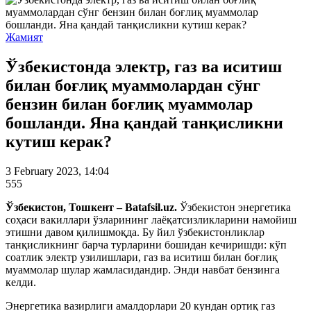
Жамият
Ўзбекистонда электр, газ ва иситиш
билан боғлиқ муаммолардан сўнг
бензин билан боғлиқ муаммолар
бошланди. Яна қандай танқисликни
кутиш керак?
3 February 2023, 14:04
555
Ўзбекистон, Тошкент – Batafsil.uz.
Ўзбекистон энергетика
соҳаси вакиллари ўзларининг лаёқатсизликларини намойиш
этишни давом қилишмоқда. Бу йил ўзбекистонликлар
танқисликнинг барча турларини бошидан кечиришди: кўп
соатлик электр узилишлари, газ ва иситиш билан боғлиқ
муаммолар шулар жамласидандир. Энди навбат бензинга
келди.
Энергетика вазирлиги амалдорлари 20 кундан ортиқ газ