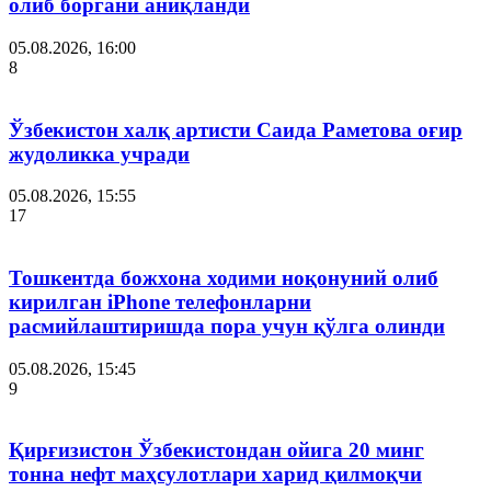
олиб боргани аниқланди
05.08.2026, 16:00
8
Ўзбекистон халқ артисти Саида Раметова оғир
жудоликка учради
05.08.2026, 15:55
17
Тошкентда божхона ходими ноқонуний олиб
кирилган iPhone телефонларни
расмийлаштиришда пора учун қўлга олинди
05.08.2026, 15:45
9
Қирғизистон Ўзбекистондан ойига 20 минг
тонна нефт маҳсулотлари харид қилмоқчи