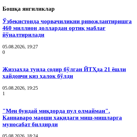
Бошқа янгиликлар
Ўзбекистонда чорвачиликни ривожлантиришга
460 миллион доллардан ортиқ маблағ
йўналтирилади
05.08.2026, 19:27
0
Жиззахда тунда содир бўлган ЙТҲда 21 ёшли
ҳайдовчи қиз ҳалок бўлди
05.08.2026, 19:25
1
"Мен бундай миқдорда пул олмайман".
Каннаваро маоши ҳақидаги миш-мишларга
муносабат билдирди
05.08.2026, 18:24