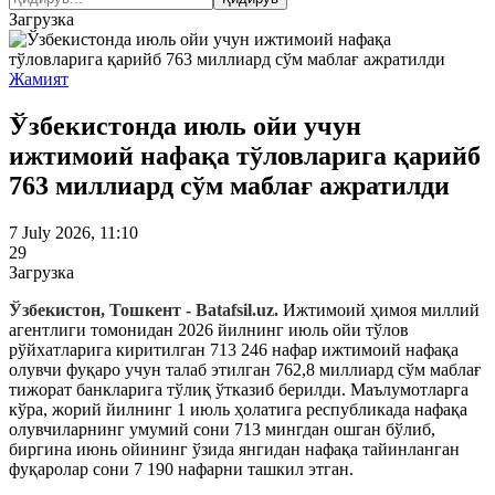
Загрузка
Жамият
Ўзбекистонда июль ойи учун
ижтимоий нафақа тўловларига қарийб
763 миллиард сўм маблағ ажратилди
7 July 2026, 11:10
29
Загрузка
Ўзбекистон, Тошкент - Batafsil.uz.
Ижтимоий ҳимоя миллий
агентлиги томонидан 2026 йилнинг июль ойи тўлов
рўйхатларига киритилган 713 246 нафар ижтимоий нафақа
олувчи фуқаро учун талаб этилган 762,8 миллиард сўм маблағ
тижорат банкларига тўлиқ ўтказиб берилди. Маълумотларга
кўра, жорий йилнинг 1 июль ҳолатига республикада нафақа
олувчиларнинг умумий сони 713 мингдан ошган бўлиб,
биргина июнь ойининг ўзида янгидан нафақа тайинланган
фуқаролар сони 7 190 нафарни ташкил этган.