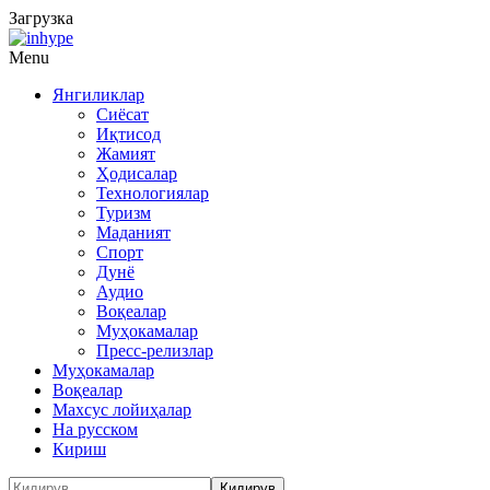
Загрузка
Menu
Янгиликлар
Сиёсат
Иқтисод
Жамият
Ҳодисалар
Технологиялар
Туризм
Маданият
Спорт
Дунё
Аудио
Воқеалар
Муҳокамалар
Пресс-релизлар
Муҳокамалар
Воқеалар
Махсус лойиҳалар
На русском
Кириш