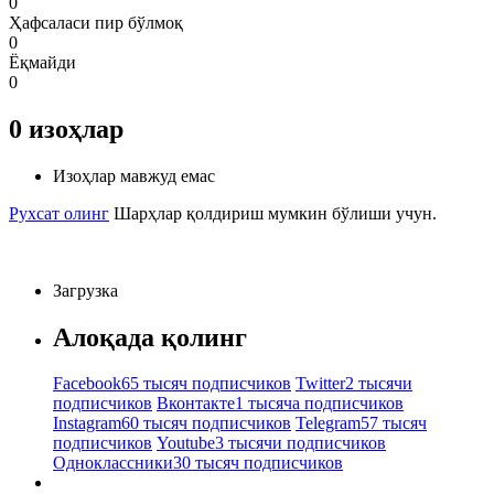
0
Ҳафсаласи пир бўлмоқ
0
Ёқмайди
0
0
изоҳлар
Изоҳлар мавжуд емас
Рухсат олинг
Шарҳлар қолдириш мумкин бўлиши учун.
Загрузка
Алоқада қолинг
Facebook
65 тысяч подписчиков
Twitter
2 тысячи
подписчиков
Вконтакте
1 тысяча подписчиков
Instagram
60 тысяч подписчиков
Telegram
57 тысяч
подписчиков
Youtube
3 тысячи подписчиков
Одноклассники
30 тысяч подписчиков