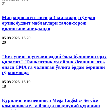
21
Миграция агентлигида 1 миллиард сўмдан
ортиқ буджет маблағлари талон-торож
қилингани аниқланди
05.08.2026, 16:20
20
"Биз унинг шунчаки оддий бола бўлишини орзу
қиламиз". Тошкентлик уч ойлик Леоннинг ота-
онаси СМА га чалинган ўғлига ёрдам беришни
сўрашмоқда
05.08.2026, 16:10
18
Қурилиш инспекцияси Мega Logistics Service
компанияси 6 та блокда ноқонуний қурилиш