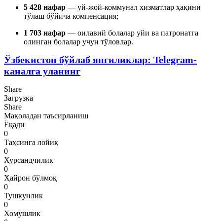
5 428 нафар
— уй-жой-коммунал хизматлар ҳақини
тўлаш бўйича компенсация;
1 703 нафар
— оилавий болалар уйи ва патронатга
олинган болалар учун тўловлар.
Ўзбекистон бўйлаб янгиликлар: Telegram-
каналга уланинг
Share
Загрузка
Share
Мақоладан таъсирланиш
Ёқади
0
Таҳсинга лойиқ
0
Хурсандчилик
0
Ҳайрон бўлмоқ
0
Тушкунлик
0
Хомушлик