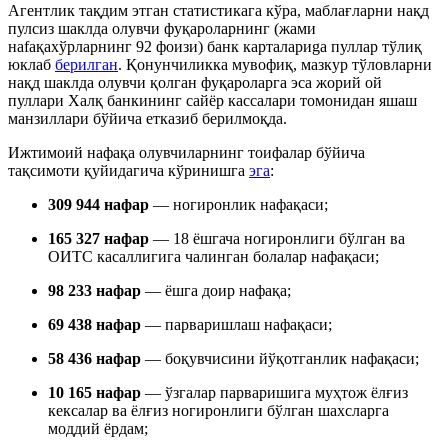
Агентлик тақдим этган статистикага кўра, маблағларни нақд
пулсиз шаклда олувчи фуқароларнинг (жами
наfaқахўрларнинг 92 фоизи) банк карталариga пуллар тўлиқ
юклаб
берилган
. Қонунчиликка мувофиқ, мазкур тўловларни
нақд шаклда олувчи қолган фуқароларга эса жорий ой
пуллари Халқ банкининг сайёр кассалари томонидан яшаш
манзиллари бўйича етказиб берилмоқда.
Ижтимоий нафақа олувчиларнинг тоифалар бўйича
тақсимоти қуйидагича кўринишга
эга
:
309 944 нафар
— ногиронлик нафақаси;
165 327 нафар
— 18 ёшгача ногиронлиги бўлган ва
ОИТС касаллигига чалинган болалар нафақаси;
98 233 нафар
— ёшга доир нафақа;
69 438 нафар
— парваришлаш нафақаси;
58 436 нафар
— боқувчисини йўқотганлик нафақаси;
10 165 нафар
— ўзгалар парваришига муҳтож ёлғиз
кексалар ва ёлғиз ногиронлиги бўлган шахсларга
моддий ёрдам;