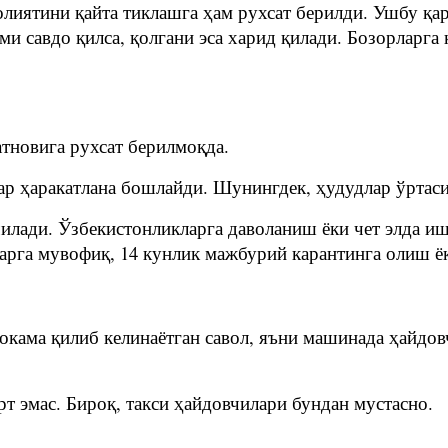
иятини қайта тиклашга ҳам рухсат берилди. Ушбу қар
и савдо қилса, қолгани эса харид қилади. Бозорларга
атновига рухсат берилмоқда.
ар ҳаракатлана бошлайди. Шунингдек, ҳудудлар ўртаси
чилади. Ўзбекистонликларга даволаниш ёки чет элда и
ларга мувофиқ, 14 кунлик мажбурий карантинга олиш ё
окама қилиб келинаётган савол, яъни машинада ҳайдов
т эмас. Бироқ, такси ҳайдовчилари бундан мустасно.