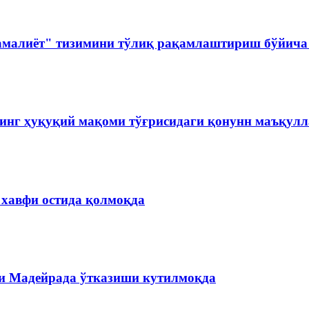
амалиёт" тизимини тўлиқ рақамлаштириш бўйича 
инг ҳуқуқий мақоми тўғрисидаги қонунн маъқул
 хавфи остида қолмоқда
и Мадейрада ўтказиши кутилмоқда