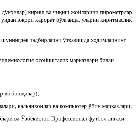
ик дўконлар) кириш ва чиқиш жойларини пирометрлар
а ундан юқори ҳарорат бўлганда, уларни киритмаслик
, шунингдек тадбирларни ўтказишда ходимларнинг
эпидемиология осойишталик марказлари билан
р ва бошқалар);
оналари, кальянхонлар ва компьютер ўйин марказлари;
ублари ва Ўзбекистон Профессионал футбол лигаси