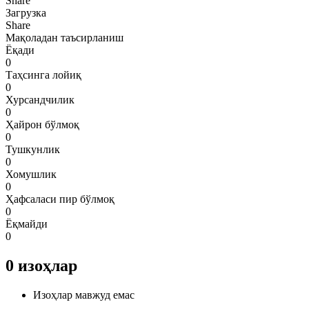
Share
Загрузка
Share
Мақоладан таъсирланиш
Ёқади
0
Таҳсинга лойиқ
0
Хурсандчилик
0
Ҳайрон бўлмоқ
0
Тушкунлик
0
Хомушлик
0
Ҳафсаласи пир бўлмоқ
0
Ёқмайди
0
0
изоҳлар
Изоҳлар мавжуд емас