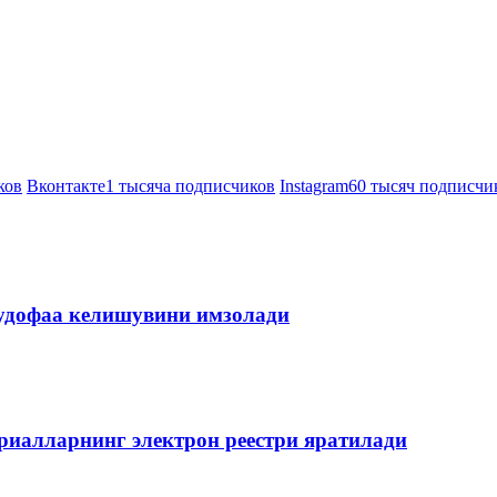
ков
Вконтакте
1 тысяча подписчиков
Instagram
60 тысяч подписчи
мудофаа келишувини имзолади
риалларнинг электрон реестри яратилади