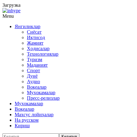
Загрузка
Menu
Янгиликлар
Сиёсат
Иқтисод
Жамият
Ҳодисалар
Технологиялар
Туризм
Маданият
Спорт
Дунё
Аудио
Воқеалар
Муҳокамалар
Пресс-релизлар
Муҳокамалар
Воқеалар
Махсус лойиҳалар
На русском
Кириш