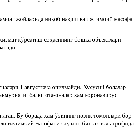
 жамоат жойларида ниқоб нақиш ва ижтимоий масофа
 хизмат кўрсатиш соҳасининг бошқа объектлари
ланади.
ғчалари 1 августгача очилмайди. Хусусий болалар
аъмурияти, балки ота-оналар ҳам коронавирус
илган. Бу борада ҳам ўзининг нозик томонлари бор
трли ижтимоий масофани сақлаш, битта стол атрофида