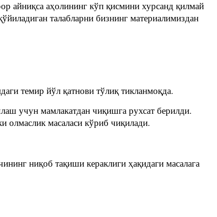
ор айниқса аҳолининг кўп қисмини хурсанд қилмай
 қўйиладиган талабларни бизнинг материалимиздан
даги темир йўл қатнови тўлиқ тикланмоқда.
шлаш учун мамлакатдан чиқишга рухсат берилди.
ки олмаслик масаласи кўриб чиқилади.
чининг ниқоб тақиши кераклиги ҳақидаги масалага