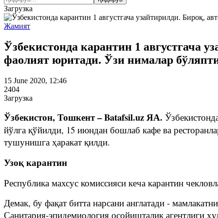
Загрузка
Жамият
Ўзбекистонда карантин 1 августгача уз
фаолият юритади. Ўзи нималар бўляпт
15 June 2020, 12:46
2404
Загрузка
Ўзбекистон, Тошкент – Batafsil.uz ЯА.
Ўзбекистонда
йўлга қўйилди, 15 июндан бошлаб кафе ва ресторанла
тушунишга ҳаракат қилди.
Узоқ карантин
Республика махсус комиссияси кеча карантин чекловл
Демак, бу фақат битта нарсани англатади - мамлакатн
Санитария-эпидемиология осойишталик агентлиги ҳуд