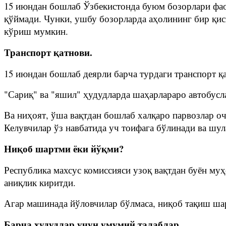
15 июндан бошлаб Ўзбекистонда буюм бозорлари фаол
қўймади. Чунки, ушбу бозорларда аҳолининг бир қисм
кўриш мумкин.
Транспорт қатнови.
15 июндан бошлаб деярли барча турдаги транспорт қ
"Сариқ" ва "яшил" ҳудудларда шаҳарлараро автобусл
Ва ниҳоят, ўша вақтдан бошлаб халқаро парвозлар о
Келувчилар ўз навбатида уч тоифага бўлинади ва шу
Ниқоб шартми ёки йўқми?
Республика махсус комиссияси узоқ вақтдан буён муҳ
аниқлик киритди.
Агар машинада йўловчилар бўлмаса, ниқоб тақиш шар
Барча ҳудудлар учун умумий талаблар