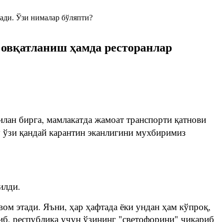
й овқатланиш ҳамда ресторанлар
илан бирга, мамлакатда жамоат транспорти қатнови
у ўзи қандай карантин эканлигини мухбиримиз
илди.
вом этади. Яъни, ҳар ҳафтада ёки ундан ҳам кўпроқ,
иб, республика учун ўзининг "светофорини" чиқариб