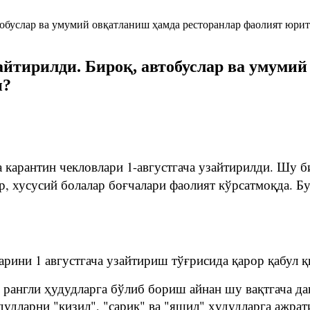
айтирилди. Бироқ, автобуслар ва умуми
и?
 карантин чекловлари 1-августгача узайтирилди. Шу б
р, хусусий болалар боғчалари фаолият кўрсатмоқда. Б
арини 1 августгача узайтириш тўғрисида қарор қабул қ
и рангли ҳудудларга бўлиб бориш айнан шу вақтгача да
удларни "қизил", "сариқ" ва "яшил" ҳудудларга ажрат