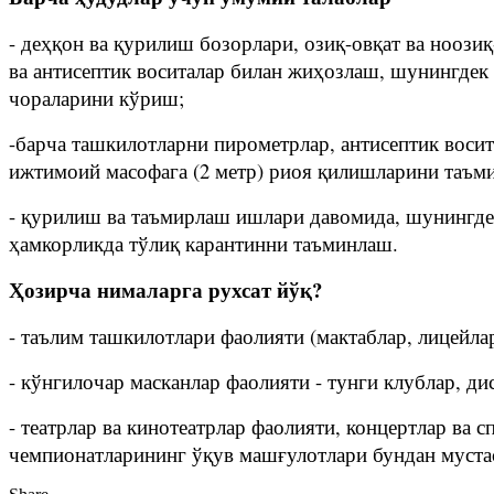
- деҳқон ва қурилиш бозорлари, озиқ-овқат ва нооз
ва антисептик воситалар билан жиҳозлаш, шунингдек 
чораларини кўриш;
-барча ташкилотларни пирометрлар, антисептик вос
ижтимоий масофага (2 метр) риоя қилишларини таъм
- қурилиш ва таъмирлаш ишлари давомида, шунингде
ҳамкорликда тўлиқ карантинни таъминлаш.
Ҳозирча нималарга рухсат йўқ?
- таълим ташкилотлари фаолияти (мактаблар, лицейлар
- кўнгилочар масканлар фаолияти - тунги клублар, ди
- театрлар ва кинотеатрлар фаолияти, концертлар ва
чемпионатларининг ўқув машғулотлари бундан муста