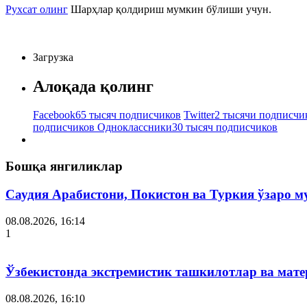
Рухсат олинг
Шарҳлар қолдириш мумкин бўлиши учун.
Загрузка
Алоқада қолинг
Facebook
65 тысяч подписчиков
Twitter
2 тысячи подписчи
подписчиков
Одноклассники
30 тысяч подписчиков
Бошқа янгиликлар
Саудия Арабистони, Покистон ва Туркия ўзаро 
08.08.2026, 16:14
1
Ўзбекистонда экстремистик ташкилотлар ва мате
08.08.2026, 16:10