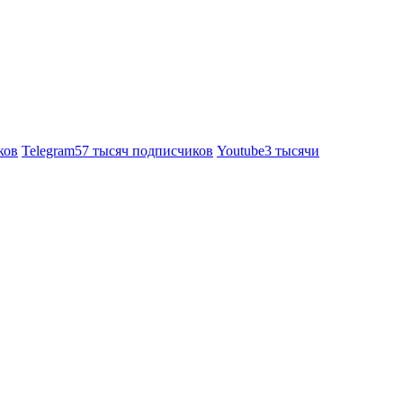
ков
Telegram
57 тысяч подписчиков
Youtube
3 тысячи