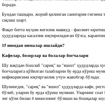
боради.
Бундан ташқари, жорий қилинган санитария-гигиена 
сақлаш шарт.
Фақат битта муҳим янгилик мавжуд - фаолият юритиш
ҳудудларида касаллик юқтириладиган бўлса, каранти
15 июндан нималар ишлайди?
Кафелар, бозорлар ва болалар боғчалари
Шу вақтдан бошлаб "сариқ" ва "яшил" ҳудудларда хус
боғчаларига қўйилган талабларни бу ерда кўриш мумк
инфекциясини юқтирганлик учун жавобгар бўлади.
Шунингдек, "сариқ" ва "яшил" ҳудудларда кафе, рес
бўлиб, уларни бу ерда кўриш мумкин. Уларнинг соат 
энг кўпи билан 4 мижознинг бўлиши ва бошқалар шу