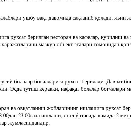
талаблари ушбу вақт давомида сақланиб қолади, яъни
ига рухсат берилган ресторан ва кафелар, қурилиш ва
н харажатларини мазкур объект эгалари томонидан қоп
усий болалар боғчаларига рухсат берилади. Давлат бо
ин. Эсда тутиш керакки, нафақат болалар боғчалари м
торан ва овқатланиш жойларининг ишлашига рухсат бер
8:00дан 23:00гача ишлаши, стол ўртасида камида 2 ме
лар жумласиндандир.