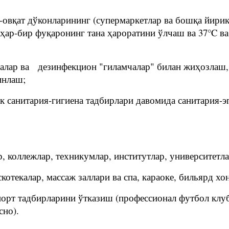
иқ-овқат дўконларининг (супермаркетлар ва бошқа йир
ҳар-бир фуқаронинг тана ҳароратини ўлчаш ва 37°C в
италар ва дезинфекцион "гиламчалар" билан жиҳозлаш
инлаш;
к санитария-гигиена тадбирлари давомида санитария-
, коллежлар, техникумлар, институтлар, университетла
скотекалар, массаж заллари ва спа, караоке, бильярд х
 спорт тадбирларини ўтказиш (профессионал футбол кл
сно).