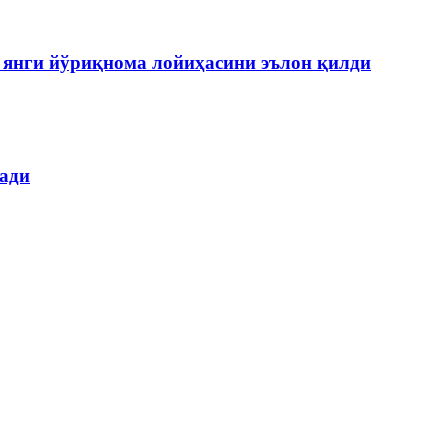
янги йўриқнома лойиҳасини эълон қилди
лади