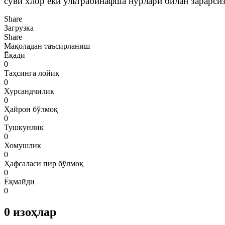
суви хлор ёки ультрабинафша нурлари билан зарарсиз
Share
Загрузка
Share
Мақоладан таъсирланиш
Ёқади
0
Таҳсинга лойиқ
0
Хурсандчилик
0
Ҳайрон бўлмоқ
0
Тушкунлик
0
Хомушлик
0
Ҳафсаласи пир бўлмоқ
0
Ёқмайди
0
0
изоҳлар