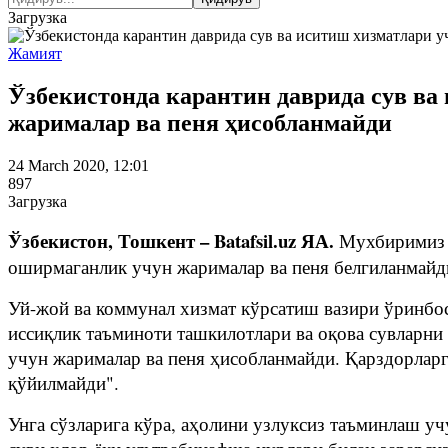
Загрузка
Жамият
Ўзбекистонда карантин даврида сув ва
жарималар ва пеня ҳисобланмайди
24 March 2020, 12:01
897
Загрузка
Ўзбекистон, Тошкент – Batafsil.uz ЯА.
Мухбиримиз х
оширмаганлик учун жарималар ва пеня белгиланмайд
Уй-жой ва коммунал хизмат кўрсатиш вазири ўринбо
иссиқлик таъминоти ташкилотлари ва оқова сувларни
учун жарималар ва пеня ҳисобланмайди. Қарздорларг
қўйилмайди".
Унга сўзларига кўра, аҳолини узлуксиз таъминлаш у