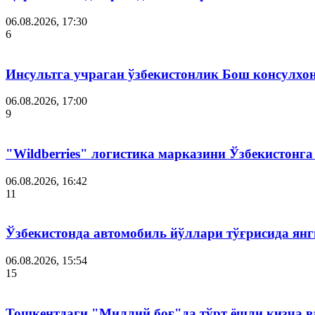
06.08.2026, 17:30
6
Инсультга учраган ўзбекистонлик Бош консулхо
06.08.2026, 17:00
9
"Wildberries" логистика марказини Ўзбекистонг
06.08.2026, 16:42
11
Ўзбекистонда автомобиль йўллари тўғрисида янг
06.08.2026, 15:54
15
Тошкентдаги "Миллий боғ"да тўрт ёшли қизча в