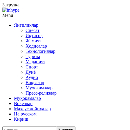
Загрузка
Menu
Янгиликлар
Сиёсат
Иқтисод
Жамият
Ҳодисалар
Технологиялар
Туризм
Маданият
Спорт
Дунё
Аудио
Воқеалар
Муҳокамалар
Пресс-релизлар
Муҳокамалар
Воқеалар
Махсус лойиҳалар
На русском
Кириш