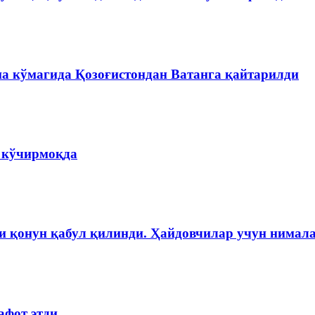
на кўмагида Қозоғистондан Ватанга қайтарилди
а кўчирмоқда
и қонун қабул қилинди. Ҳайдовчилар учун нимала
афот этди