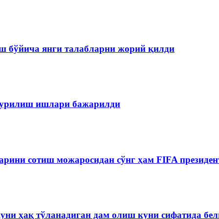
ш бўйича янги талабларни жорий қилди
 қурилиш ишлари бажарилди
рини сотиш можаросидан сўнг ҳам FIFA президен
куни ҳақ тўланадиган дам олиш куни сифатида бе