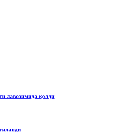
ти лавозимида қолди
лгиланди