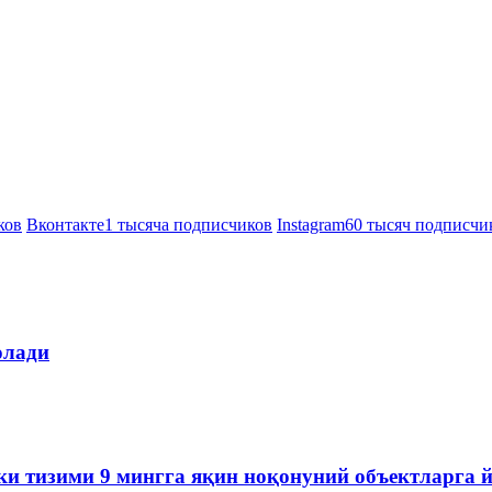
ков
Вконтакте
1 тысяча подписчиков
Instagram
60 тысяч подписчи
олади
ки тизими 9 мингга яқин ноқонуний объектларга 