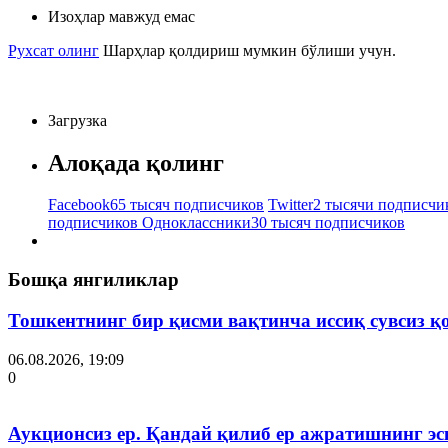
Изоҳлар мавжуд емас
Рухсат олинг
Шарҳлар қолдириш мумкин бўлиши учун.
Загрузка
Алоқада қолинг
Facebook
65 тысяч подписчиков
Twitter
2 тысячи подписчи
подписчиков
Одноклассники
30 тысяч подписчиков
Бошқа янгиликлар
Тошкентнинг бир қисми вақтинча иссиқ сувсиз қ
06.08.2026, 19:09
0
Аукционсиз ер. Қандай қилиб ер ажратишнинг эс