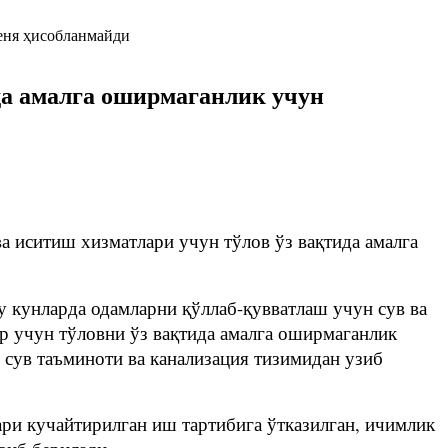
да амалга оширмаганлик учун
а иситиш хизматлари учун тўлов ўз вақтида амалга
 кунларда одамларни қўллаб-қувватлаш учун сув ва
р учун тўловни ўз вақтида амалга оширмаганлик
сув таъминоти ва канализация тизимидан узиб
ари кучайтирилган иш тартибига ўтказилган, ичимлик