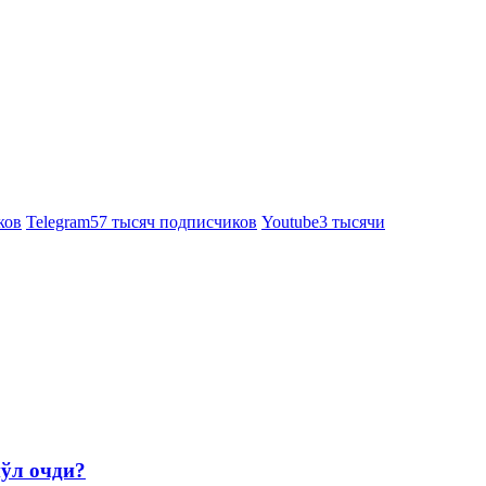
ков
Telegram
57 тысяч подписчиков
Youtube
3 тысячи
йўл очди?