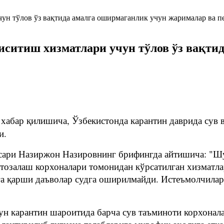
 иситиш хизматлари учун тўлов ўз вақти
абар қилишича, Ўзбекистонда карантин даврида сув в
и.
сари Назиржон Назировнинг брифингда айтишича: "Шу
 тозалаш корхоналари томонидан кўрсатилган хизматла
а қарши даъволар судга оширилмайди. Истеъмолчилар 
чун карантин шароитида барча сув таъминоти корхонал