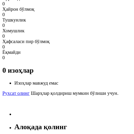
0
Ҳайрон бўлмоқ
0
Тушкунлик
0
Хомушлик
0
Ҳафсаласи пир бўлмоқ
0
Ёқмайди
0
0
изоҳлар
Изоҳлар мавжуд емас
Рухсат олинг
Шарҳлар қолдириш мумкин бўлиши учун.
Алоқада қолинг