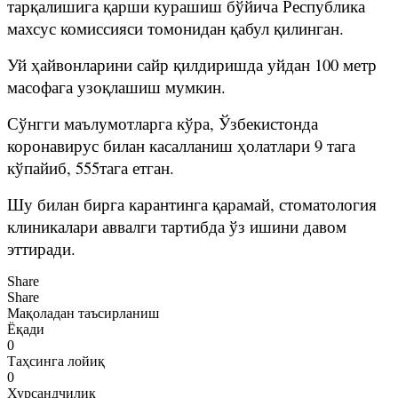
тарқалишига қарши курашиш бўйича Республика
махсус комиссияси томонидан қабул қилинган.
Уй ҳайвонларини сайр қилдиришда уйдан 100 метр
масофага узоқлашиш мумкин.
Сўнгги маълумотларга кўра, Ўзбекистонда
коронавирус билан касалланиш ҳолатлари 9 тага
кўпайиб, 555тага етган.
Шу билан бирга карантинга қарамай, стоматология
клиникалари аввалги тартибда ўз ишини давом
эттиради.
Share
Share
Мақоладан таъсирланиш
Ёқади
0
Таҳсинга лойиқ
0
Хурсандчилик