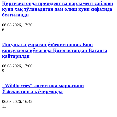
Қирғизистонда президент ва парламент сайлови
куни ҳақ тўланадиган дам олиш куни сифатида
белгиланди
06.08.2026, 17:30
6
Инсультга учраган ўзбекистонлик Бош
консулхона кўмагида Қозоғистондан Ватанга
қайтарилди
06.08.2026, 17:00
9
"Wildberries" логистика марказини
Ўзбекистонга кўчирмоқда
06.08.2026, 16:42
11