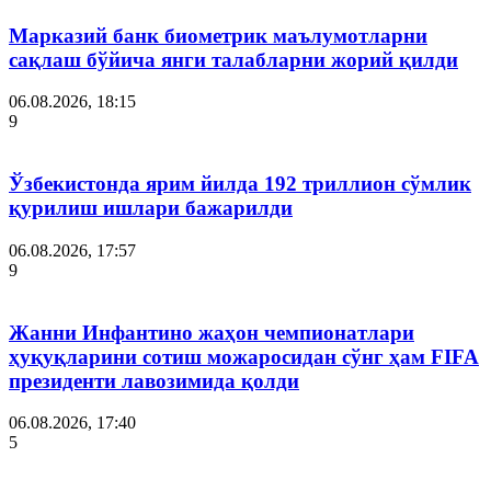
Марказий банк биометрик маълумотларни
сақлаш бўйича янги талабларни жорий қилди
06.08.2026, 18:15
9
Ўзбекистонда ярим йилда 192 триллион сўмлик
қурилиш ишлари бажарилди
06.08.2026, 17:57
9
Жанни Инфантино жаҳон чемпионатлари
ҳуқуқларини сотиш можаросидан сўнг ҳам FIFA
президенти лавозимида қолди
06.08.2026, 17:40
5