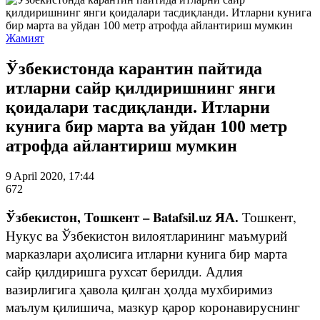
Жамият
Ўзбекистонда карантин пайтида
итларни сайр қилдиришнинг янги
қоидалари тасдиқланди. Итларни
кунига бир марта ва уйдан 100 метр
атрофда айлантириш мумкин
9 April 2020, 17:44
672
Ўзбекистон, Тошкент – Batafsil.uz ЯА.
Тошкент,
Нукус ва Ўзбекистон вилоятларининг маъмурий
марказлари аҳолисига итларни кунига бир марта
сайр қилдиришга рухсат берилди. Адлия
вазирлигига ҳавола қилган ҳолда мухбиримиз
маълум қилишича, мазкур қарор коронавируснинг