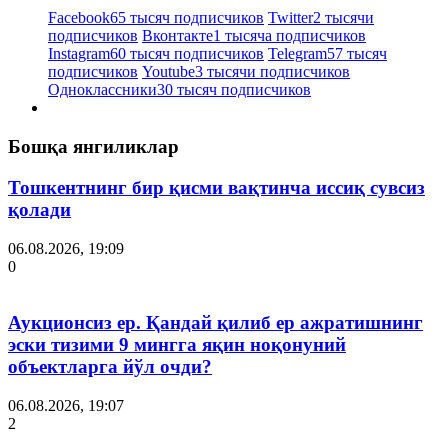
Facebook
65 тысяч подписчиков
Twitter
2 тысячи
подписчиков
Вконтакте
1 тысяча подписчиков
Instagram
60 тысяч подписчиков
Telegram
57 тысяч
подписчиков
Youtube
3 тысячи подписчиков
Одноклассники
30 тысяч подписчиков
Бошқа янгиликлар
Тошкентнинг бир қисми вақтинча иссиқ сувсиз
қолади
06.08.2026, 19:09
0
Аукционсиз ер. Қандай қилиб ер ажратишнинг
эски тизими 9 мингга яқин ноқонуний
объектларга йўл очди?
06.08.2026, 19:07
2