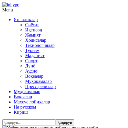
Menu
Янгиликлар
Сиёсат
Иқтисод
Жамият
Ҳодисалар
Технологиялар
Туризм
Маданият
Спорт
Дунё
Аудио
Воқеалар
Муҳокамалар
Пресс-релизлар
Муҳокамалар
Воқеалар
Махсус лойиҳалар
На русском
Кириш