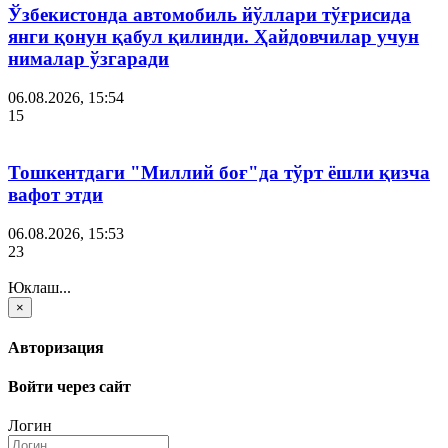
Ўзбекистонда автомобиль йўллари тўғрисида
янги қонун қабул қилинди. Ҳайдовчилар учун
нималар ўзгаради
06.08.2026, 15:54
15
Тошкентдаги "Миллий боғ"да тўрт ёшли қизча
вафот этди
06.08.2026, 15:53
23
Юклаш...
×
Авторизация
Войти через сайт
Логин