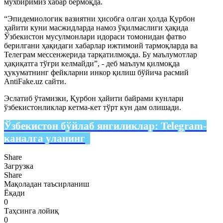
мухбиримиз хабар бермоқда.
“Эпидемиологик вазиятни ҳисобга олган ҳолда Қурбон
ҳайити куни масжидларда намоз ўқилмаслиги ҳақида
Ўзбекистон мусулмонлари идораси томонидан фатво
берилгани ҳақидаги хабарлар ижтимоий тармоқларда ва
Телеграм мессенжерида тарқатилмоқда. Бу маълумотлар
ҳақиқатга тўғри келмайди”, - деб маълум қилмоқда
ҳукуматнинг фейкларни инкор қилиш бўйича расмий
AntiFake.uz сайти.
Эслатиб ўтамизки, Қурбон ҳайити байрами кунлари
ўзбекистонликлар кетма-кет тўрт кун дам олишади.
Ўзбекистон бўйлаб янгиликлар:
Telegram-
каналга уланинг
Share
Загрузка
Share
Мақоладан таъсирланиш
Ёқади
0
Таҳсинга лойиқ
0