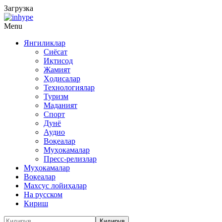
Загрузка
Menu
Янгиликлар
Сиёсат
Иқтисод
Жамият
Ҳодисалар
Технологиялар
Туризм
Маданият
Спорт
Дунё
Аудио
Воқеалар
Муҳокамалар
Пресс-релизлар
Муҳокамалар
Воқеалар
Махсус лойиҳалар
На русском
Кириш