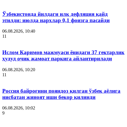
Ўзбекистонда йилдаги илк дефляция қайд
этилди: июлда нархлар 0,1 фоизга пасайди
06.08.2026, 10:40
11
Ислом Каримов мажмуаси ёнидаги 37 гектарлик
ҳудуд очиқ жамоат паркига айлантирилади
06.08.2026, 10:20
11
Россия байроғини пояндоз қилган ўзбек аёлига
нисбатан жиноят иши бекор қилинди
06.08.2026, 10:02
9