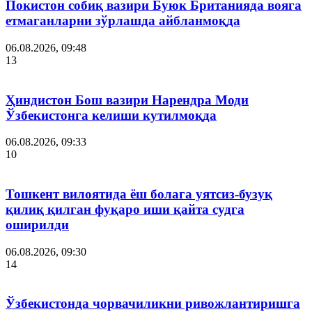
Покистон собиқ вазири Буюк Британияда вояга
етмаганларни зўрлашда айбланмоқда
06.08.2026, 09:48
13
Ҳиндистон Бош вазири Нарендра Моди
Ўзбекистонга келиши кутилмоқда
06.08.2026, 09:33
10
Тошкент вилоятида ёш болага уятсиз-бузуқ
қилиқ қилган фуқаро иши қайта судга
оширилди
06.08.2026, 09:30
14
Ўзбекистонда чорвачиликни ривожлантиришга