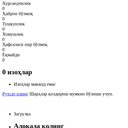
Хурсандчилик
0
Ҳайрон бўлмоқ
0
Тушкунлик
0
Хомушлик
0
Ҳафсаласи пир бўлмоқ
0
Ёқмайди
0
0
изоҳлар
Изоҳлар мавжуд емас
Рухсат олинг
Шарҳлар қолдириш мумкин бўлиши учун.
Загрузка
Алоқада қолинг