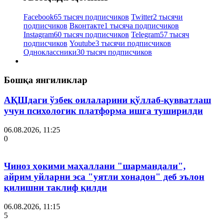
Facebook
65 тысяч подписчиков
Twitter
2 тысячи
подписчиков
Вконтакте
1 тысяча подписчиков
Instagram
60 тысяч подписчиков
Telegram
57 тысяч
подписчиков
Youtube
3 тысячи подписчиков
Одноклассники
30 тысяч подписчиков
Бошқа янгиликлар
АҚШдаги ўзбек оилаларини қўллаб-қувватлаш
учун психологик платформа ишга туширилди
06.08.2026, 11:25
0
Чиноз ҳокими маҳаллани "шармандали",
айрим уйларни эса "уятли хонадон" деб эълон
қилишни таклиф қилди
06.08.2026, 11:15
5