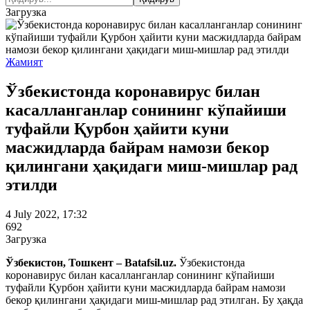
Загрузка
Жамият
Ўзбекистонда коронавирус билан
касалланганлар сонининг кўпайиши
туфайли Қурбон ҳайити куни
масжидларда байрам намози бекор
қилингани ҳақидаги миш-мишлар рад
этилди
4 July 2022, 17:32
692
Загрузка
Ўзбекистон, Тошкент – Batafsil.uz.
Ўзбекистонда
коронавирус билан касалланганлар сонининг кўпайиши
туфайли Қурбон ҳайити куни масжидларда байрам намози
бекор қилингани ҳақидаги миш-мишлар рад этилган. Бу ҳақда