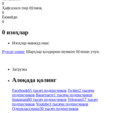
0
Ҳафсаласи пир бўлмоқ
0
Ёқмайди
0
0
изоҳлар
Изоҳлар мавжуд емас
Рухсат олинг
Шарҳлар қолдириш мумкин бўлиши учун.
Загрузка
Алоқада қолинг
Facebook
65 тысяч подписчиков
Twitter
2 тысячи
подписчиков
Вконтакте
1 тысяча подписчиков
Instagram
60 тысяч подписчиков
Telegram
57 тысяч
подписчиков
Youtube
3 тысячи подписчиков
Одноклассники
30 тысяч подписчиков