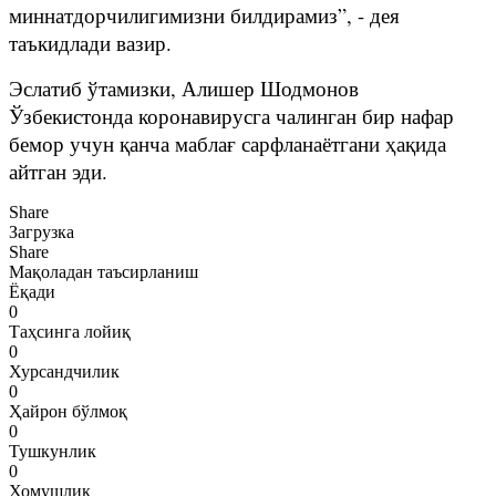
миннатдорчилигимизни билдирамиз”, - дея
таъкидлади вазир.
Эслатиб ўтамизки, Алишер Шодмонов
Ўзбекистонда коронавирусга чалинган бир нафар
бемор учун қанча маблағ сарфланаётгани ҳақида
айтган эди.
Share
Загрузка
Share
Мақоладан таъсирланиш
Ёқади
0
Таҳсинга лойиқ
0
Хурсандчилик
0
Ҳайрон бўлмоқ
0
Тушкунлик
0
Хомушлик