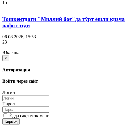
15
Тошкентдаги "Миллий боғ"да тўрт ёшли қизча
вафот этди
06.08.2026, 15:53
23
Юклаш...
×
Авторизация
Войти через сайт
Логин
Парол
Ёдда сақламоқ мени