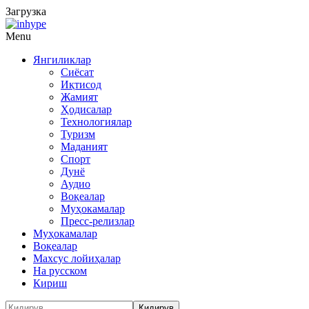
Загрузка
Menu
Янгиликлар
Сиёсат
Иқтисод
Жамият
Ҳодисалар
Технологиялар
Туризм
Маданият
Спорт
Дунё
Аудио
Воқеалар
Муҳокамалар
Пресс-релизлар
Муҳокамалар
Воқеалар
Махсус лойиҳалар
На русском
Кириш