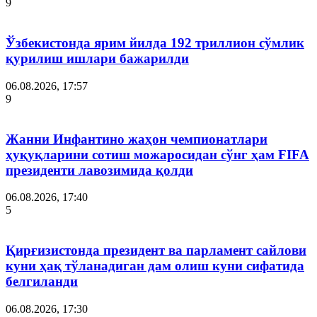
9
Ўзбекистонда ярим йилда 192 триллион сўмлик
қурилиш ишлари бажарилди
06.08.2026, 17:57
9
Жанни Инфантино жаҳон чемпионатлари
ҳуқуқларини сотиш можаросидан сўнг ҳам FIFA
президенти лавозимида қолди
06.08.2026, 17:40
5
Қирғизистонда президент ва парламент сайлови
куни ҳақ тўланадиган дам олиш куни сифатида
белгиланди
06.08.2026, 17:30