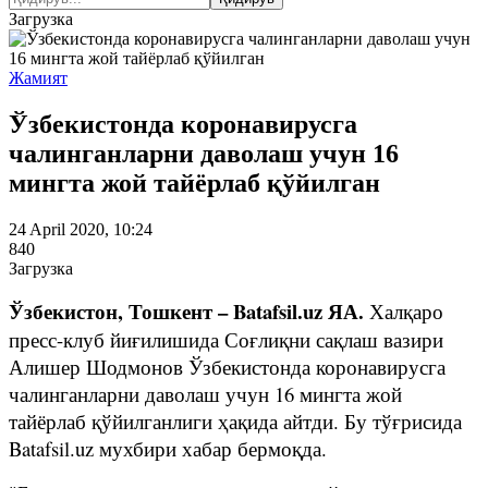
Загрузка
Жамият
Ўзбекистонда коронавирусга
чалинганларни даволаш учун 16
мингта жой тайёрлаб қўйилган
24 April 2020, 10:24
840
Загрузка
Ўзбекистон, Тошкент – Batafsil.uz ЯА.
Халқаро
пресс-клуб йиғилишида Соғлиқни сақлаш вазири
Алишер Шодмонов Ўзбекистонда коронавирусга
чалинганларни даволаш учун 16 мингта жой
тайёрлаб қўйилганлиги ҳақида айтди. Бу тўғрисида
Batafsil.uz мухбири хабар бермоқда.