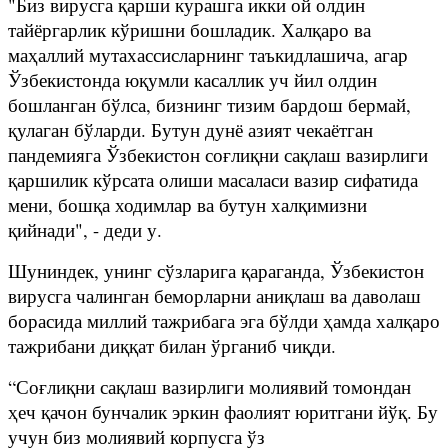
"Биз вирусга қарши курашга икки ой олдин
тайёргарлик кўришни бошладик. Халқаро ва
маҳаллий мутахассисларнинг таъкидлашича, агар
Ўзбекистонда юқумли касаллик уч йил олдин
бошланган бўлса, бизнинг тизим бардош бермай,
қулаган бўларди. Бутун дунё азият чекаётган
пандемияга Ўзбекистон соғлиқни сақлаш вазирлиги
қаршилик кўрсата олиши масаласи вазир сифатида
мени, бошқа ходимлар ва бутун халқимизни
қийнади", - деди у.
Шуниндек, унинг сўзларига қараганда, Ўзбекистон
вирусга чалинган беморларни аниқлаш ва даволаш
борасида миллий тажрибага эга бўлди ҳамда халқаро
тажрибани диққат билан ўрганиб чиқди.
“Соғлиқни сақлаш вазирлиги молиявий томондан
ҳеч қачон бунчалик эркин фаолият юритгани йўқ. Бу
учун биз молиявий корпусга ўз