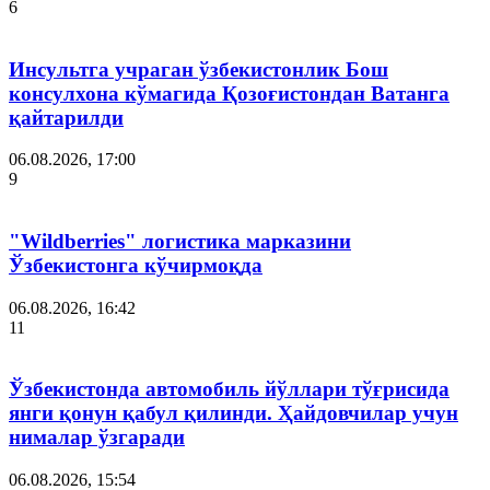
6
Инсультга учраган ўзбекистонлик Бош
консулхона кўмагида Қозоғистондан Ватанга
қайтарилди
06.08.2026, 17:00
9
"Wildberries" логистика марказини
Ўзбекистонга кўчирмоқда
06.08.2026, 16:42
11
Ўзбекистонда автомобиль йўллари тўғрисида
янги қонун қабул қилинди. Ҳайдовчилар учун
нималар ўзгаради
06.08.2026, 15:54