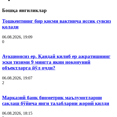
Бошқа янгиликлар
Тошкентнинг бир қисми вақтинча иссиқ сувсиз
қолади
06.08.2026, 19:09
0
Аукционсиз ер. Қандай қилиб ер ажратишнинг
эски тизими 9 мингга яқин ноқонуний
объектларга йўл очди?
06.08.2026, 19:07
2
Марказий банк биометрик маълумотларни
сақлаш бўйича янги талабларни жорий қилди
06.08.2026, 18:15