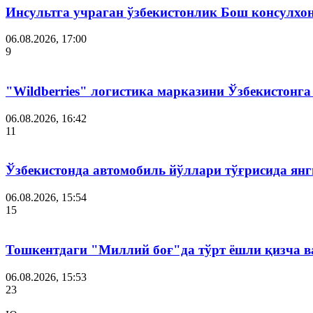
Инсультга учраган ўзбекистонлик Бош консулхо
06.08.2026, 17:00
9
"Wildberries" логистика марказини Ўзбекистонг
06.08.2026, 16:42
11
Ўзбекистонда автомобиль йўллари тўғрисида янг
06.08.2026, 15:54
15
Тошкентдаги "Миллий боғ"да тўрт ёшли қизча в
06.08.2026, 15:53
23