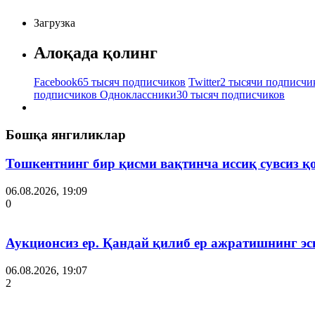
Загрузка
Алоқада қолинг
Facebook
65 тысяч подписчиков
Twitter
2 тысячи подписчи
подписчиков
Одноклассники
30 тысяч подписчиков
Бошқа янгиликлар
Тошкентнинг бир қисми вақтинча иссиқ сувсиз қ
06.08.2026, 19:09
0
Аукционсиз ер. Қандай қилиб ер ажратишнинг эс
06.08.2026, 19:07
2