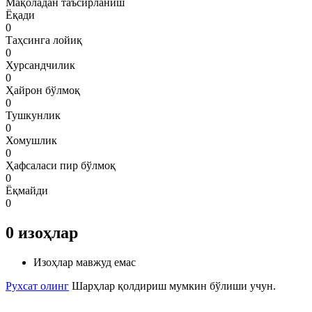
Мақоладан таъсирланиш
Ёқади
0
Таҳсинга лойиқ
0
Хурсандчилик
0
Ҳайрон бўлмоқ
0
Тушкунлик
0
Хомушлик
0
Ҳафсаласи пир бўлмоқ
0
Ёқмайди
0
0
изоҳлар
Изоҳлар мавжуд емас
Рухсат олинг
Шарҳлар қолдириш мумкин бўлиши учун.