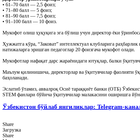
• 61–70 балл — 2,5 фоиз;
• 71–80 балл — 5 фоиз;
• 81–90 балл — 7,5 фоиз;
• 91–100 балл — 10 фоиз.
Мукофот олиш ҳуқуқига эга бўлиш учун директор ёки ўринбоса
Ҳужжатга кўра, “Заковат” интеллектуал клубларига раҳбарлик
натижаларга эришган педагоглар 20 фоизгача мукофот олади.
Мукофотлар нафақат дарс жараёнидаги ютуқлар, балки ўқитувч
Маълум қилинишича, директорлар ва ўқитувчилар фаолияти ўқ
баҳоланади.
Эслатиб ўтамиз, аввалроқ Осиё тараққиёт банки (ОТБ) Ўзбеки
STEM фанлари бўйича ўқитувчилар малакасини оширишга йўн
Ўзбекистон бўйлаб янгиликлар: Telegram-кана
Share
Загрузка
Share