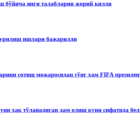
ш бўйича янги талабларни жорий қилди
 қурилиш ишлари бажарилди
рини сотиш можаросидан сўнг ҳам FIFA президен
куни ҳақ тўланадиган дам олиш куни сифатида бе