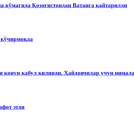
на кўмагида Қозоғистондан Ватанга қайтарилди
а кўчирмоқда
и қонун қабул қилинди. Ҳайдовчилар учун нимала
афот этди