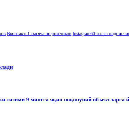
ков
Вконтакте
1 тысяча подписчиков
Instagram
60 тысяч подписчи
олади
ки тизими 9 мингга яқин ноқонуний объектларга 