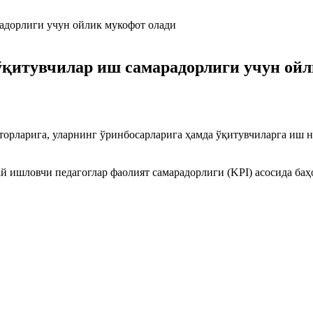
ўқитувчилар иш самарадорлиги учун ой
торларига, уларнинг ўринбосарларига ҳамда ўқитувчиларга иш н
 ишловчи педагоглар фаолият самарадорлиги (KPI) асосида баҳо