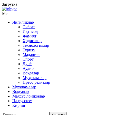
Загрузка
Menu
Янгиликлар
Сиёсат
Иқтисод
Жамият
Ҳодисалар
Технологиялар
Туризм
Маданият
Спорт
Дунё
Аудио
Воқеалар
Муҳокамалар
Пресс-релизлар
Муҳокамалар
Воқеалар
Махсус лойиҳалар
На русском
Кириш