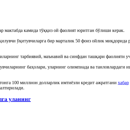
р мактабда камида тўққиз ой фаолият юритган бўлиши керак.
 қилувчи ўқитувчиларга бир марталик 50 фоиз ойлик миқдорида
иларнинг тарбиявий, маънавий ва синфдан ташқари фаолияти уч
увчиларнинг баҳолари, уларнинг олимпиада ва танловлардаги и
стонга 100 миллион долларлик имтиёзли кредит ажратгани
хабар
алтирилади.
лга уланинг