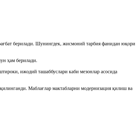
 рағбат берилади. Шунингдек, жисмоний тарбия фанидан юқори
ун ҳам берилади.
штироки, ижодий ташаббуслари каби мезонлар асосида
қилинганди. Маблағлар мактабларни модернизация қилиш ва