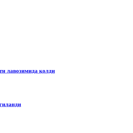
ти лавозимида қолди
лгиланди