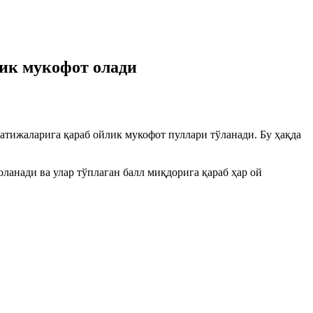
лик мукофот олади
атижаларига қараб ойлик мукофот пуллари тўланади. Бу ҳақда
ланади ва улар тўплаган балл миқдорига қараб ҳар ой