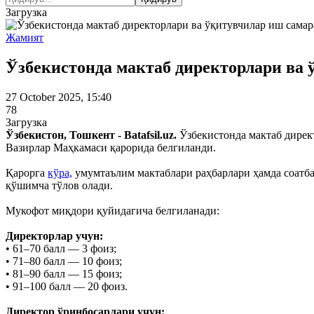
Загрузка
Жамият
Ўзбекистонда мактаб директорлари ва 
27 October 2025, 15:40
78
Загрузка
Ўзбекистон, Тошкент - Batafsil.uz.
Ўзбекистонда мактаб дирек
Вазирлар Маҳкамаси қарорида белгиланди.
Қарорга
кўра,
умумтаълим мактаблари раҳбарлари ҳамда соатбай
қўшимча тўлов олади.
Мукофот миқдори қуйидагича белгиланади:
Директорлар учун:
• 61–70 балл — 3 фоиз;
• 71–80 балл — 10 фоиз;
• 81–90 балл — 15 фоиз;
• 91–100 балл — 20 фоиз.
Директор ўринбосарлари учун: