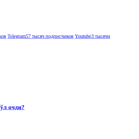
ков
Telegram
57 тысяч подписчиков
Youtube
3 тысячи
йўл очди?