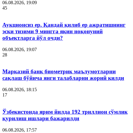
06.08.2026, 19:09
45
Аукционсиз ер. Қандай қилиб ер ажратишнинг
эски тизими 9 мингга яқин ноқонуний
объектларга йўл очди?
06.08.2026, 19:07
28
Марказий банк биометрик маълумотларни
сақлаш бўйича янги талабларни жорий қилди
06.08.2026, 18:15
17
Ўзбекистонда ярим йилда 192 триллион сўмлик
қурилиш ишлари бажарилди
06.08.2026, 17:57