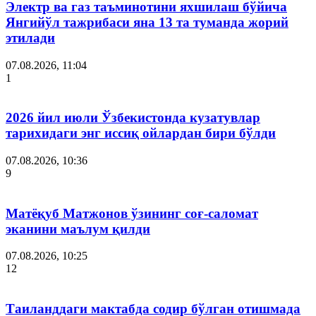
Электр ва газ таъминотини яхшилаш бўйича
Янгийўл тажрибаси яна 13 та туманда жорий
этилади
07.08.2026, 11:04
1
2026 йил июли Ўзбекистонда кузатувлар
тарихидаги энг иссиқ ойлардан бири бўлди
07.08.2026, 10:36
9
Матёқуб Матжонов ўзининг соғ-саломат
эканини маълум қилди
07.08.2026, 10:25
12
Таиланддаги мактабда содир бўлган отишмада