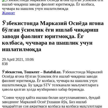
Жамият
Ўзбекистонда Марказий Осиёда ягона
бўлган ўсимлик ёғи ишлаб чиқариш
заводи фаолият юритмоқда. Ёғ
колбаса, чучвара ва шашлик учун
ишлатилмоқда
29 April 2021, 10:06
838
Ўзбекистон, Тошкент – Batafsil.uz.
Ўзбекистонда Марказий
Осиёда ягона бўлган ўсимлик ёғи ишлаб чиқариш заводи
фаолият юритмоқда. Ёғ колбаса, чучвара ва шашлик учун
ишлатилмоқда. Бу ҳақда STV телеканали маълумотларига
ҳавола қилган ҳолда мухбиримиз хабар бермоқда.
"Сояни чуқур қайта ишлаш билан шуғулланаяпмиз, бундай
заводнинг Марказий Осиё ўхшаши йўқ. Биз ишлаб
чиқараётган соя ажратмаси колбаса ва колбаса маҳсулотлари