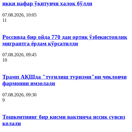
икки нафар ўқитувчи ҳалок бўлди
07.08.2026, 10:05
11
Россияда бир ойда 770 дан ортиқ ўзбекистонлик
мигрантга ёрдам кўрсатилди
07.08.2026, 09:45
10
Трамп АҚШда "туғилиш туризми"ни чекловчи
фармонни имзолади
07.08.2026, 09:30
9
Тошкентнинг бир қисми вақтинча иссиқ сувсиз
қолади