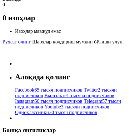
0
0
изоҳлар
Изоҳлар мавжуд емас
Рухсат олинг
Шарҳлар қолдириш мумкин бўлиши учун.
Алоқада қолинг
Facebook
65 тысяч подписчиков
Twitter
2 тысячи
подписчиков
Вконтакте
1 тысяча подписчиков
Instagram
60 тысяч подписчиков
Telegram
57 тысяч
подписчиков
Youtube
3 тысячи подписчиков
Одноклассники
30 тысяч подписчиков
Бошқа янгиликлар