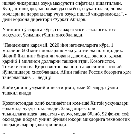
ишлаб чиқаришда озуқа маҳсулоти сифатида ишлатилади.
Бундан ташқари, заводимизда соя ёғи, озуқа толаси, чорва
моллари ва паррандалар учун озуқа ишлаб чиқарилмоқда”, -
деди корхона директори Фурқат Абидов.
Унининг сўзларига кўра, соя ажратмаси - экологик тоза
маҳсулот, ўсимлик гўшти ҳисобланади.
"Пандемияга қарамай, 2020 йил натижаларига кўра, 1
миллион 600 минг долларлик маҳсулотни экспорт қилдик.
Жорий йилнинг биринчи чораги давомида экспорт ҳажми
қарийб 1 миллион долларни ташкил этди. Қозоғистон,
Тожикистон ва Қирғизистон экспорт савдосининг асосий
йўналишлари ҳисобланади. Айни пайтда Россия бозорига ҳам
тайёрлаяпмиз", - деди у.
Лойиҳанинг умумий инвестиция ҳажми 65 млрд. сўмни
ташкил қилди.
Қозоғистондан олиб келинаётган хом-ашё Хитой ускуналари
ёрдамида чуқур тозаланади. Завод директори
таъкидлаганидек, ажратма - қуруқ модда бўлиб, 92 фоизи соф
оқсилдан иборат, унинг бундай юқори миқдорига технологик
операциялар орқали эришилди.