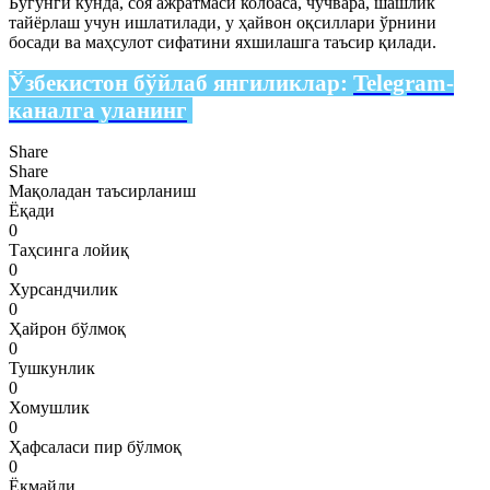
Бугунги кунда, соя ажратмаси колбаса, чучвара, шашлик
тайёрлаш учун ишлатилади, у ҳайвон оқсиллари ўрнини
босади ва маҳсулот сифатини яхшилашга таъсир қилади.
Ўзбекистон бўйлаб янгиликлар:
Telegram-
каналга уланинг
Share
Share
Мақоладан таъсирланиш
Ёқади
0
Таҳсинга лойиқ
0
Хурсандчилик
0
Ҳайрон бўлмоқ
0
Тушкунлик
0
Хомушлик
0
Ҳафсаласи пир бўлмоқ
0
Ёқмайди