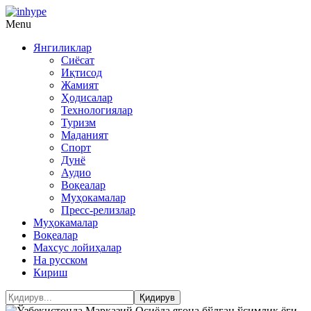
Menu
Янгиликлар
Сиёсат
Иқтисод
Жамият
Ҳодисалар
Технологиялар
Туризм
Маданият
Спорт
Дунё
Аудио
Воқеалар
Муҳокамалар
Пресс-релизлар
Муҳокамалар
Воқеалар
Махсус лойиҳалар
На русском
Кириш