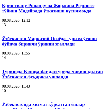
Криштиану Роналду ва Жоржина Родригес
тўйини Мадейрада ўтказиши кутилмоқда
08.08.2026, 12:12
13
Ўзбекистон Марказий Осиёда туризм ўсиши
бўйича биринчи ўринни эгаллади
08.08.2026, 11:55
14
Туркияда Konuşanlar дастурида чиқиш қилган
Ўзбекистон фуқароси ушланди
08.08.2026, 11:43
10
Ўзбекистонда хизмат кўрсатган ёшлар