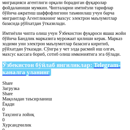
миграцияси агентлиги орқали борадиган фуқаролар
фойдаланиши мумкин. Чипталарни имтиёзли тарифлар
бўйича ажратиш шаффофлигини таъминлаш учун барча
мигрантлар Агентликнинг махсус электрон маълумотлар
базасида рўйхатдан ўтказилади.
Имтиёзли чипта олиш учун Ўзбекистон фуқароси яшаш жойи
бўйича Бандлик марказига мурожаат қилиши керак. Марказ
ходими уни электрон маълумотлар базасига киритиб,
рўйхатдан ўтказади. Сўнгра у чет элда расмий иш олгач,
махсус кассага бориб, сотиб олиш имкониятига эга бўлади.
Ўзбекистон бўйлаб янгиликлар:
Telegram-
каналга уланинг
Share
Загрузка
Share
Мақоладан таъсирланиш
Ёқади
0
Таҳсинга лойиқ
0
Хурсандчилик