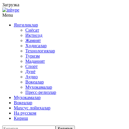
Загрузка
Menu
Янгиликлар
Сиёсат
Иқтисод
Жамият
Ҳодисалар
Технологиялар
Туризм
Маданият
Спорт
Дунё
Аудио
Воқеалар
Муҳокамалар
Пресс-релизлар
Муҳокамалар
Воқеалар
Махсус лойиҳалар
На русском
Кириш