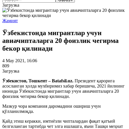
Загрузка
Жамият
Ўзбекистонда мигрантлар учун
авиачипталарга 20 фоизлик чегирма
бекор қилинади
4 May 2021, 16:06
809
Загрузка
Ўзбекистон, Тошкент – Batafsil.uz.
Президент қарорига
асосланган ҳолда мухбиримиз хабар беришича, 2021 йилнинг
июнида Ўзбекистонда мигрантлар учун авиачипталарга 20
фоизлик чегирма бекор қилинади.
Мазкур чора компания даромадини ошириш учун
қўлланилмоқда.
Қайд этиш керакки, имтиёзли чипталардан фақат қатъий
белгиланган тартибда чет элга ишлашга, яъни Ташқи меҳнат