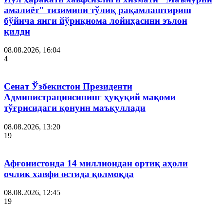
амалиёт" тизимини тўлиқ рақамлаштириш
бўйича янги йўриқнома лойиҳасини эълон
қилди
08.08.2026, 16:04
4
Сенат Ўзбекистон Президенти
Администрациясининг ҳуқуқий мақоми
тўғрисидаги қонунн маъқуллади
08.08.2026, 13:20
19
Афғонистонда 14 миллиондан ортиқ аҳоли
очлик хавфи остида қолмоқда
08.08.2026, 12:45
19