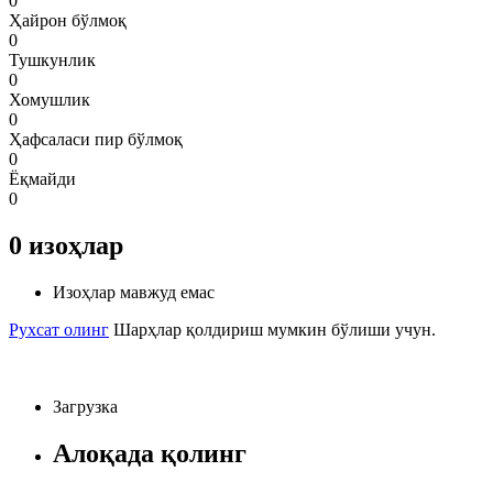
0
Ҳайрон бўлмоқ
0
Тушкунлик
0
Хомушлик
0
Ҳафсаласи пир бўлмоқ
0
Ёқмайди
0
0
изоҳлар
Изоҳлар мавжуд емас
Рухсат олинг
Шарҳлар қолдириш мумкин бўлиши учун.
Загрузка
Алоқада қолинг