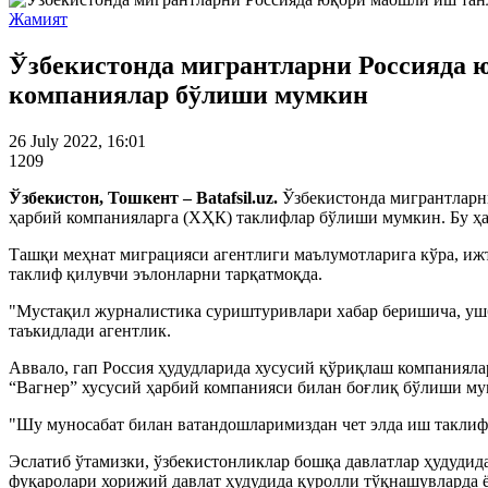
Жамият
Ўзбекистонда мигрантларни Россияда ю
компаниялар бўлиши мумкин
26 July 2022, 16:01
1209
Ўзбекистон, Тошкент – Batafsil.uz.
Ўзбекистонда мигрантларн
ҳарбий компанияларга (ХҲК) таклифлар бўлиши мумкин. Бу ҳа
Ташқи меҳнат миграцияси агентлиги маълумотларига кўра, иж
таклиф қилувчи эълонларни тарқатмоқда.
"Мустақил журналистика суриштуривлари хабар беришича, ушбу
таъкидлади агентлик.
Аввало, гап Россия ҳудудларида хусусий қўриқлаш компанияла
“Вагнер” хусусий ҳарбий компанияси билан боғлиқ бўлиши му
"Шу муносабат билан ватандошларимиздан чет элда иш таклифл
Эслатиб ўтамизки, ўзбекистонликлар бошқа давлатлар ҳудуди
фуқаролари хорижий давлат ҳудудида қуролли тўқнашувларда ё