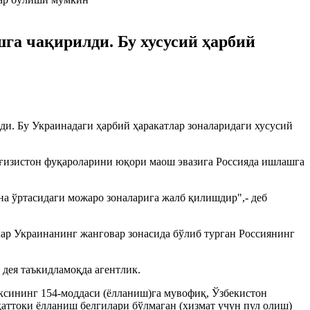
га чақирилди. Бу хусусий ҳарбий
и. Бу Украинадаги ҳарбий ҳаракатлар зоналаридаги хусусий
рғизистон фуқароларини юқори маош эвазига Россияда ишлашга
а ўртасидаги можаро зоналарига жалб қилишдир",- деб
лар Украинанинг жанговар зонасида бўлиб турган Россиянинг
дея таъкидламоқда агентлик.
ксининг 154-моддаси (ёлланиш)га мувофиқ, Ўзбекистон
ҳаттоки ёлланиш белгилари бўлмаган (хизмат учун пул олиш)