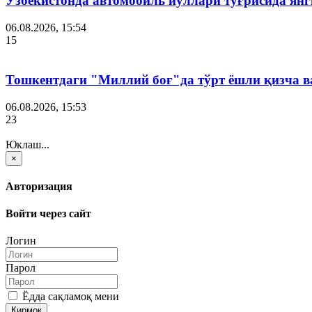
Ўзбекистонда автомобиль йўллари тўғрисида янг
06.08.2026, 15:54
15
Тошкентдаги "Миллий боғ"да тўрт ёшли қизча в
06.08.2026, 15:53
23
Юклаш...
×
Авторизация
Войти через сайт
Логин
Парол
Ёдда сақламоқ мени