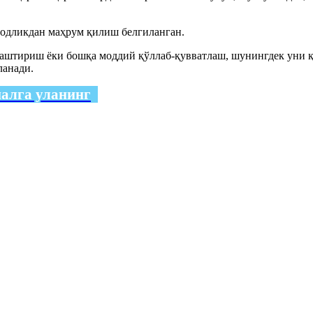
зодликдан маҳрум қилиш белгиланган.
аштириш ёки бошқа моддий қўллаб-қувватлаш, шунингдек уни қ
ланади.
налга уланинг