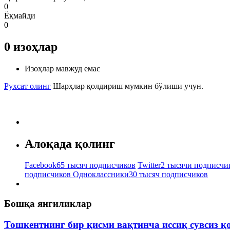
0
Ёқмайди
0
0
изоҳлар
Изоҳлар мавжуд емас
Рухсат олинг
Шарҳлар қолдириш мумкин бўлиши учун.
Алоқада қолинг
Facebook
65 тысяч подписчиков
Twitter
2 тысячи подписчи
подписчиков
Одноклассники
30 тысяч подписчиков
Бошқа янгиликлар
Тошкентнинг бир қисми вақтинча иссиқ сувсиз қ