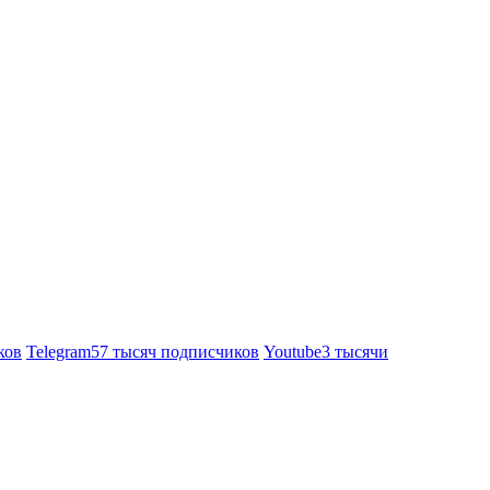
ков
Telegram
57 тысяч подписчиков
Youtube
3 тысячи