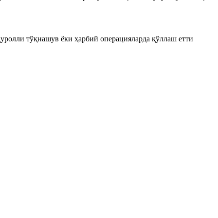
уролли тўқнашув ёки ҳарбий операцияларда қўллаш етти