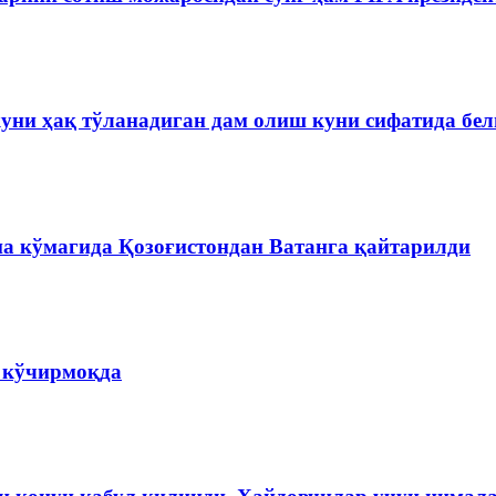
куни ҳақ тўланадиган дам олиш куни сифатида бе
на кўмагида Қозоғистондан Ватанга қайтарилди
а кўчирмоқда