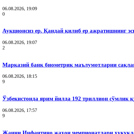
06.08.2026, 19:09
0
Аукционсиз ер. Қандай қилиб ер ажратишнинг эс
06.08.2026, 19:07
2
Марказий банк биометрик маълумотларни сақла
06.08.2026, 18:15
9
Ўзбекистонда ярим йилда 192 триллион сўмлик
06.08.2026, 17:57
9
Жанни Инфантино жаҳон чемпионатлари ҳуқуқла