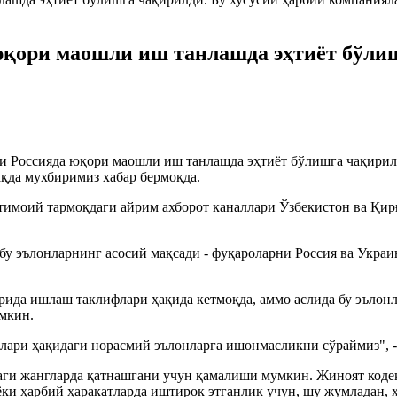
қори маошли иш танлашда эҳтиёт бўлиш
и Россияда юқори маошли иш танлашда эҳтиёт бўлишга чақирилд
қда мухбиримиз хабар бермоқда.
тимоий тармоқдаги айрим ахборот каналлари Ўзбекистон ва Қи
 эълонларнинг асосий мақсади - фуқароларни Россия ва Украин
рида ишлаш таклифлари ҳақида кетмоқда, аммо аслида бу эълон
мкин.
ари ҳақидаги норасмий эълонларга ишонмасликни сўраймиз", - 
даги жангларда қатнашгани учун қамалиши мумкин. Жиноят коде
ки ҳарбий ҳаракатларда иштирок этганлик учун, шу жумладан, 