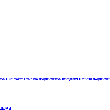
ков
Вконтакте
1 тысяча подписчиков
Instagram
60 тысяч подписчи
олади