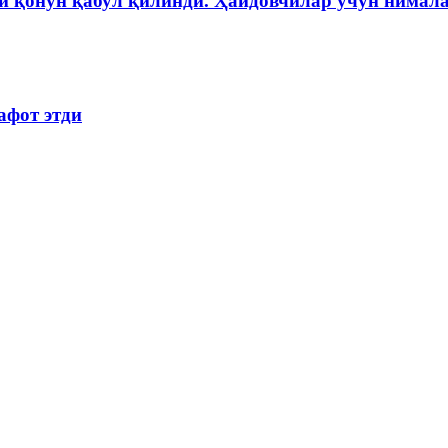
и қонун қабул қилинди. Ҳайдовчилар учун нимала
афот этди