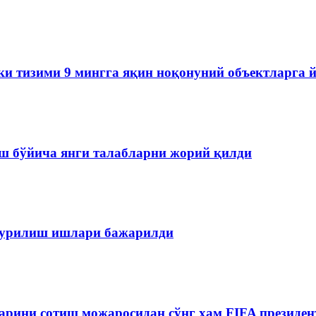
ки тизими 9 мингга яқин ноқонуний объектларга 
ш бўйича янги талабларни жорий қилди
 қурилиш ишлари бажарилди
рини сотиш можаросидан сўнг ҳам FIFA президен