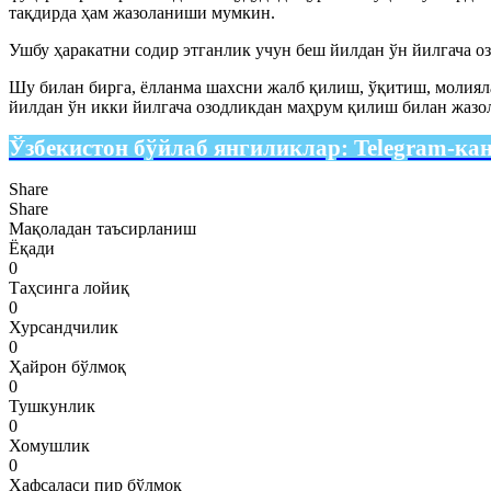
тақдирда ҳам жазоланиши мумкин.
Ушбу ҳаракатни содир этганлик учун беш йилдан ўн йилгача о
Шу билан бирга, ёлланма шахсни жалб қилиш, ўқитиш, молиял
йилдан ўн икки йилгача озодликдан маҳрум қилиш билан жазо
Ўзбекистон бўйлаб янгиликлар:
Telegram-ка
Share
Share
Мақоладан таъсирланиш
Ёқади
0
Таҳсинга лойиқ
0
Хурсандчилик
0
Ҳайрон бўлмоқ
0
Тушкунлик
0
Хомушлик
0
Ҳафсаласи пир бўлмоқ