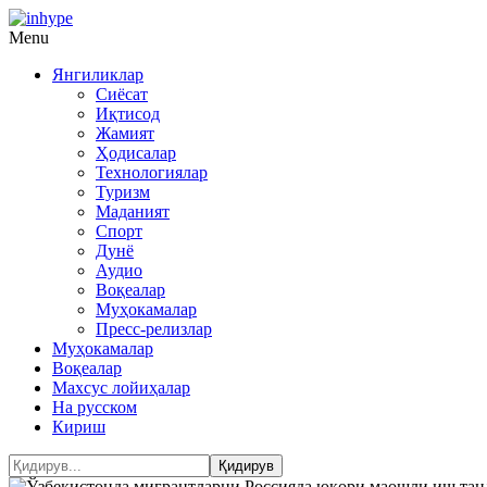
Menu
Янгиликлар
Сиёсат
Иқтисод
Жамият
Ҳодисалар
Технологиялар
Туризм
Маданият
Спорт
Дунё
Аудио
Воқеалар
Муҳокамалар
Пресс-релизлар
Муҳокамалар
Воқеалар
Махсус лойиҳалар
На русском
Кириш