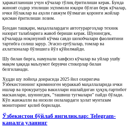
ҳаракатланиши учун кўчалар тўлиқ ёритилиши керак. Бунда
жиноят содир этилиши эҳтимоли юқори бўлган берк кўчалар,
ички йўлаклар ва аҳоли гавжум бўлмаган қоронғи жойлар
қисман ёритилиши лозим.
Бундан ташқари, маҳаллалардаги автотураргоҳлар техник
назорат талабларига жавоб бериши керак. Шунингдек,
кўчаларда ноқонуний кўчма савдо шохобчалари фаолиятини
тартибга солиш зарур. Эгасиз ертўлалар, томлар ва
ахлатхоналар бўлишига йўл қўйилмайди.
Шу билан бирга, намунали хавфсиз кўчалар ва уйлар ушбу
мақом ҳақида маълумот берувчи стикерлар билан
белгиланади.
Худди шу лойиҳа доирасида 2025 йил охиригача
Ўзбекистоннинг криминоген мураккаб маҳаллаларида ички
ишлар ва прокуратура вакиллари ишлайдиган ҳуқуқ-тартибот
масканлари, шунингдек, "ташвиш тугмалари" пайдо бўлади.
Кўп жанжалли ва низоли оилалардаги ҳолат мунтазам
мониторинг қилиб борилади.
Ўзбекистон бўйлаб янгиликлар: Telegram-
каналга уланинг