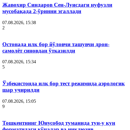
Жавоҳир Синдаров Сен-Луисдаги нуфузли
мусобақада 2-ўринни эгаллади
07.08.2026, 15:38
2
Остонада илк бор йўловчи ташувчи дрон-
самолёт синовдан ўтказилди
07.08.2026, 15:34
5
Ўзбекистонда илк бор тест режимида аэрологик
шар учирилди
07.08.2026, 15:05
9
Тошкентнинг Юнусобод туманида тун-у кун
форматидаги кўчалар ва инклюзив