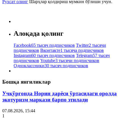
Рухсат олинг
Шарҳлар қолдириш мумкин бўлиши учун.
Алоқада қолинг
Facebook
65 тысяч подписчиков
Twitter
2 тысячи
подписчиков
Вконтакте
1 тысяча подписчиков
Instagram
60 тысяч подписчиков
Telegram
57 тысяч
подписчиков
Youtube
3 тысячи подписчиков
Одноклассники
30 тысяч подписчиков
Бошқа янгиликлар
Учқўрғонда Норин дарёси ўртасидаги оролда
экотуризм маркази барпо этилади
07.08.2026, 15:44
1