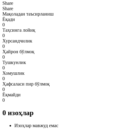
Share
Share
Мақоладан таъсирланиш
Ёқади
0
Таҳсинга лойиқ
0
Хурсандчилик
0
Ҳайрон бўлмоқ
0
Тушкунлик
0
Хомушлик
0
Ҳафсаласи пир бўлмоқ
0
Ёқмайди
0
0
изоҳлар
Изоҳлар мавжуд емас