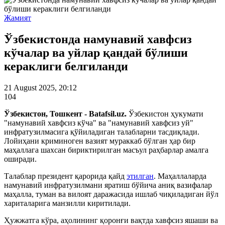
Жамият
Ўзбекистонда намунавий хавфсиз
кўчалар ва уйлар қандай бўлиши
кераклиги белгиланди
21 August 2025, 20:12
104
Ўзбекистон, Тошкент - Batafsil.uz.
Ўзбекистон ҳукумати
"намунавий хавфсиз кўча" ва "намунавий хавфсиз уй"
инфратузилмасига қўйиладиган талабларни тасдиқлади.
Лойиҳани криминоген вазият мураккаб бўлган ҳар бир
маҳаллага шахсан бириктирилган масъул раҳбарлар амалга
оширади.
Талаблар президент қарорида қайд
этилган
. Маҳаллаларда
намунавий инфратузилмани яратиш бўйича аниқ вазифалар
маҳалла, туман ва вилоят даражасида ишлаб чиқиладиган йўл
хариталарига манзилли киритилади.
Ҳужжатга кўра, аҳолининг қоронғи вақтда хавфсиз яшаши ва