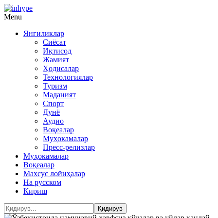
Menu
Янгиликлар
Сиёсат
Иқтисод
Жамият
Ҳодисалар
Технологиялар
Туризм
Маданият
Спорт
Дунё
Аудио
Воқеалар
Муҳокамалар
Пресс-релизлар
Муҳокамалар
Воқеалар
Махсус лойиҳалар
На русском
Кириш