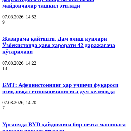
майдончалар ташкил этилади
07.08.2026, 14:52
9
Жазирама қайтяпти. Дам олиш кунлари
Ўзбекистонда ҳаво ҳарорати 42 даражагача
кўтарилади
07.08.2026, 14:22
13
БМТ: Афғонистоннинг ҳар учинчи фуқароси
озиқ-овқат етишмовчилигига дуч келмоқда
07.08.2026, 14:20
7
Урганчда BYD ҳайдовчиси бир нечта машинага
қасддан шикаст етказди