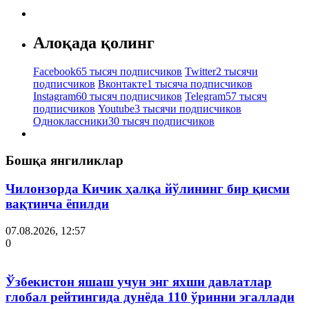
Алоқада қолинг
Facebook
65 тысяч подписчиков
Twitter
2 тысячи
подписчиков
Вконтакте
1 тысяча подписчиков
Instagram
60 тысяч подписчиков
Telegram
57 тысяч
подписчиков
Youtube
3 тысячи подписчиков
Одноклассники
30 тысяч подписчиков
Бошқа янгиликлар
Чилонзорда Кичик ҳалқа йўлининг бир қисми
вақтинча ёпилди
07.08.2026, 12:57
0
Ўзбекистон яшаш учун энг яхши давлатлар
глобал рейтингида дунёда 110 ўринни эгаллади