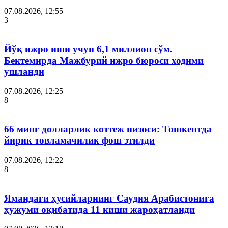
07.08.2026, 12:55
3
Йўқ ижро иши учун 6,1 миллион сўм.
Бектемирда Мажбурий ижро бюроси ходими
ушланди
07.08.2026, 12:25
8
66 минг долларлик коттеж низоси: Тошкентда
йирик товламачилик фош этилди
07.08.2026, 12:22
8
Ямандаги ҳусийларнинг Саудия Арабистонига
ҳужуми оқибатида 11 киши жароҳатланди