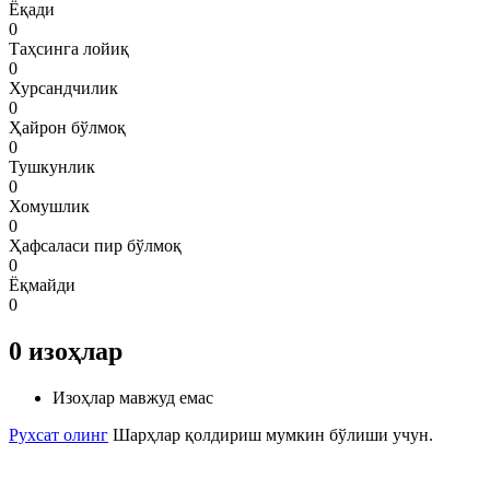
Ёқади
0
Таҳсинга лойиқ
0
Хурсандчилик
0
Ҳайрон бўлмоқ
0
Тушкунлик
0
Хомушлик
0
Ҳафсаласи пир бўлмоқ
0
Ёқмайди
0
0
изоҳлар
Изоҳлар мавжуд емас
Рухсат олинг
Шарҳлар қолдириш мумкин бўлиши учун.