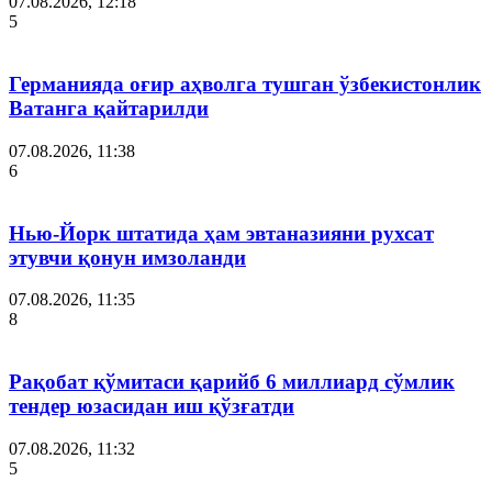
07.08.2026, 12:18
5
Германияда оғир аҳволга тушган ўзбекистонлик
Ватанга қайтарилди
07.08.2026, 11:38
6
Нью-Йорк штатида ҳам эвтаназияни рухсат
этувчи қонун имзоланди
07.08.2026, 11:35
8
Рақобат қўмитаси қарийб 6 миллиард сўмлик
тендер юзасидан иш қўзғатди
07.08.2026, 11:32
5