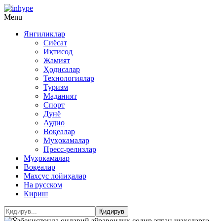
Menu
Янгиликлар
Сиёсат
Иқтисод
Жамият
Ҳодисалар
Технологиялар
Туризм
Маданият
Спорт
Дунё
Аудио
Воқеалар
Муҳокамалар
Пресс-релизлар
Муҳокамалар
Воқеалар
Махсус лойиҳалар
На русском
Кириш