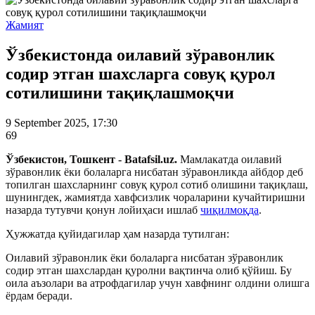
Жамият
Ўзбекистонда оилавий зўравонлик
содир этган шахсларга совуқ қурол
сотилишини тақиқлашмоқчи
9 September 2025, 17:30
69
Ўзбекистон, Тошкент - Batafsil.uz.
Мамлакатда оилавий
зўравонлик ёки болаларга нисбатан зўравонликда айбдор деб
топилган шахсларнинг совуқ қурол сотиб олишини тақиқлаш,
шунингдек, жамиятда хавфсизлик чораларини кучайтиришни
назарда тутувчи қонун лойиҳаси ишлаб
чиқилмоқда
.
Ҳужжатда қуйидагилар ҳам назарда тутилган:
Оилавий зўравонлик ёки болаларга нисбатан зўравонлик
содир этган шахслардан қуролни вақтинча олиб қўйиш. Бу
оила аъзолари ва атрофдагилар учун хавфнинг олдини олишга
ёрдам беради.