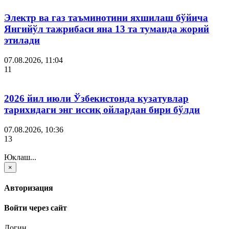
Электр ва газ таъминотини яхшилаш бўйича
Янгийўл тажрибаси яна 13 та туманда жорий
этилади
07.08.2026, 11:04
11
2026 йил июли Ўзбекистонда кузатувлар
тарихидаги энг иссиқ ойлардан бири бўлди
07.08.2026, 10:36
13
Юклаш...
×
Авторизация
Войти через сайт
Логин