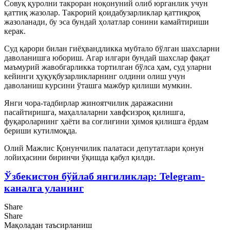
Совуқ қуролни такроран ноқонуний олиб юрганлик учун
қаттиқ жазолар. Такрорий қоидабузарликлар қаттиқроқ
жазоланади, бу эса бундай ҳолатлар сонини камайтириши
керак.
Суд қарори билан гиёҳвандликка мубтало бўлган шахсларни
даволанишга юбориш. Агар илгари бундай шахслар фақат
маъмурий жавобгарликка тортилган бўлса ҳам, суд уларни
кейинги ҳуқуқбузарликларнинг олдини олиш учун
даволаниш курсини ўташга мажбур қилиши мумкин.
Янги чора-тадбирлар жиноятчилик даражасини
пасайтиришга, маҳаллаларни хавфсизроқ қилишга,
фуқароларнинг ҳаёти ва соғлиғини ҳимоя қилишга ёрдам
бериши кутилмоқда.
Олий Мажлис Қонунчилик палатаси депутатлари қонун
лойиҳасини биринчи ўқишда қабул қилди.
Ўзбекистон бўйлаб янгиликлар: Telegram-
каналга уланинг
Share
Share
Мақоладан таъсирланиш