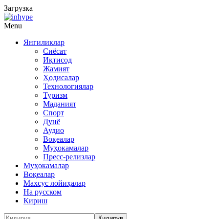
Загрузка
Menu
Янгиликлар
Сиёсат
Иқтисод
Жамият
Ҳодисалар
Технологиялар
Туризм
Маданият
Спорт
Дунё
Аудио
Воқеалар
Муҳокамалар
Пресс-релизлар
Муҳокамалар
Воқеалар
Махсус лойиҳалар
На русском
Кириш