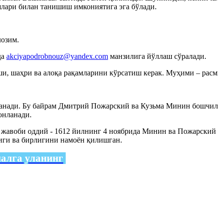
лари билан танишиш имкониятига эга бўлади.
лозим.
да
akciyapodrobnouz@yandex.com
манзилига йўллаш сўралади.
ши, шаҳри ва алоқа рақамларини кўрсатиш керак. Муҳими – расм
ланади. Бу байрам Дмитрий Пожарский ва Кузьма Минин бошчи
онланади.
 жавоби оддий - 1612 йилнинг 4 ноябрида Минин ва Пожарский
лиги ва бирлигини намоён қилишган.
налга уланинг