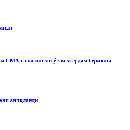
ланди
си СМА га чалинган ўғлига ёрдам беришни
гани аниқланди