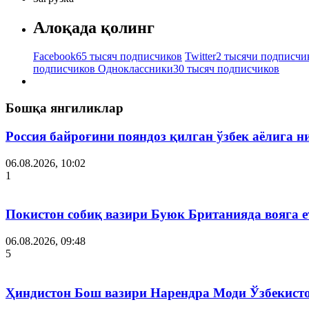
Алоқада қолинг
Facebook
65 тысяч подписчиков
Twitter
2 тысячи подписчи
подписчиков
Одноклассники
30 тысяч подписчиков
Бошқа янгиликлар
Россия байроғини пояндоз қилган ўзбек аёлига 
06.08.2026, 10:02
1
Покистон собиқ вазири Буюк Британияда вояга 
06.08.2026, 09:48
5
Ҳиндистон Бош вазири Нарендра Моди Ўзбекист