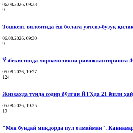
06.08.2026, 09:33
9
Тошкент вилоятида ёш болага уятсиз-бузуқ қили
06.08.2026, 09:30
9
Ўзбекистонда чорвачиликни ривожлантиришга 4
05.08.2026, 19:27
124
Жиззахда тунда содир бўлган ЙТҲда 21 ёшли ҳай
05.08.2026, 19:25
19
"Мен бундай миқдорда пул олмайман". Каннава