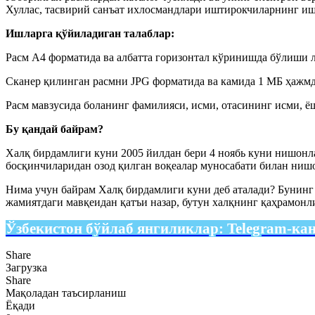
Хуллас, тасвирий санъат ихлосмандлари иштирокчиларнинг иш
Ишларга қўйиладиган талаблар:
Расм А4 форматида ва албатта горизонтал кўринишда бўлиши 
Сканер қилинган расмни JPG форматида ва камида 1 МБ ҳажм
Расм мавзусида боланинг фамилияси, исми, отасининг исми, ё
Бу қандай байрам?
Халқ бирдамлиги куни 2005 йилдан бери 4 ноябь куни нишон
босқинчиларидан озод қилган воқеалар муносабати билан ниш
Нима учун байрам Халқ бирдамлиги куни деб аталади? Бунинг
жамиятдаги мавқеидан қатъи назар, бутун халқнинг қаҳрамон
Ўзбекистон бўйлаб янгиликлар:
Telegram-ка
Share
Загрузка
Share
Мақоладан таъсирланиш
Ёқади