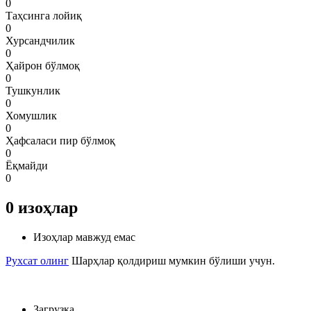
0
Таҳсинга лойиқ
0
Хурсандчилик
0
Ҳайрон бўлмоқ
0
Тушкунлик
0
Хомушлик
0
Ҳафсаласи пир бўлмоқ
0
Ёқмайди
0
0
изоҳлар
Изоҳлар мавжуд емас
Рухсат олинг
Шарҳлар қолдириш мумкин бўлиши учун.
Загрузка