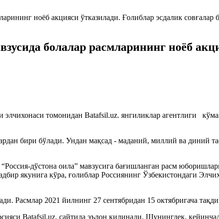
взусида болалар расмларининг ноёб акц
 элчихонаси томонидан Batafsil.uz. янгиликлар агентлиги кўм
рдан бири бўлади. Ундан мақсад - маданий, миллий ва диний та
 “Россия-дўстона оила” мавзусига бағишланган расм юборишлар
адбир якунига кўра, ғолиблар Россиянинг Ўзбекистондаги Элчи
ади. Расмлар 2021 йилнинг 27 сентябридан 15 октябригача тақд
рсияси Batafsil.uz. сайтида эълон қилинади. Шунингдек, кейин