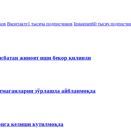
ков
Вконтакте
1 тысяча подписчиков
Instagram
60 тысяч подписчи
нисбатан жиноят иши бекор қилинди
етмаганларни зўрлашда айбланмоқда
онга келиши кутилмоқда