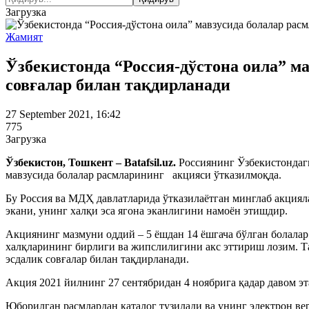
Загрузка
Жамият
Ўзбекистонда “Россия-дўстона оила” ма
совғалар билан тақдирланади
27 September 2021, 16:42
775
Загрузка
Ўзбекистон, Тошкент – Batafsil.uz.
Россиянинг Ўзбекистондаги
мавзусида болалар расмларининг акцияси ўтказилмоқда.
Бу Россия ва МДҲ давлатларида ўтказилаётган минглаб акцияла
экани, унинг халқи эса ягона эканлигини намоён этишдир.
Акциянинг мазмуни оддий – 5 ёшдан 14 ёшгача бўлган болалар
халқларининг бирлиги ва жипслилигини акс эттириш лозим. Т
эсдалик совғалар билан тақдирланади.
Акция 2021 йилнинг 27 сентябридан 4 ноябрига қадар давом эт
Юборилган расмлардан каталог тузилади ва унинг электрон ве