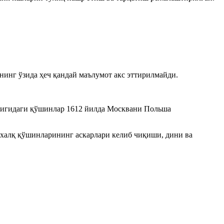
нинг ўзида ҳеч қандай маълумот акс эттирилмайди.
лигидаги қўшинлар 1612 йилда Москвани Польша
 халқ қўшинларининг аскарлари келиб чиқиши, дини ва