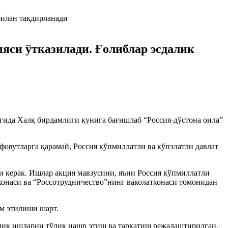
ияси ўтказилади. Ғолиблар эсдалик
агида Халқ бирдамлиги кунига бағишлаб “Россия-дўстона оила”
фовутларга қарамай, Россия кўпмиллатли ва кўпэлатли давлат
и керак. Ишлар акция мавзусини, яъни Россия кўпмиллатли
хонаси ва “Россотрудничество”нинг ваколатхонаси томонидан
им этилиши шарт.
чалик ишларни тўлиқ нашр этиш ва тарқатиш режалаштирилган.