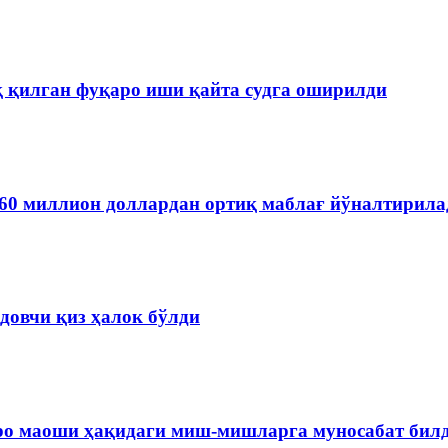
қ қилган фуқаро иши қайта судга оширилди
60 миллион доллардан ортиқ маблағ йўналтирила
довчи қиз ҳалок бўлди
ро маоши ҳақидаги миш-мишларга муносабат бил