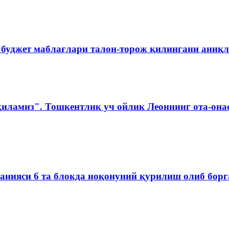
 буджет маблағлари талон-торож қилингани аниқ
қиламиз". Тошкентлик уч ойлик Леоннинг ота-она
мпанияси 6 та блокда ноқонуний қурилиш олиб бор