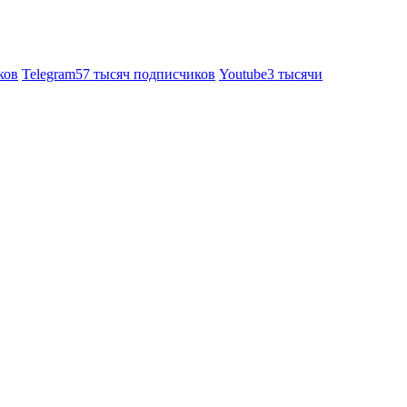
ков
Telegram
57 тысяч подписчиков
Youtube
3 тысячи