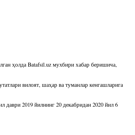
лган ҳолда Batafsil.uz мухбири хабар беришича,
татлари вилоят, шаҳар ва туманлар кенгашларига
л даври 2019 йилнинг 20 декабридан 2020 йил 6