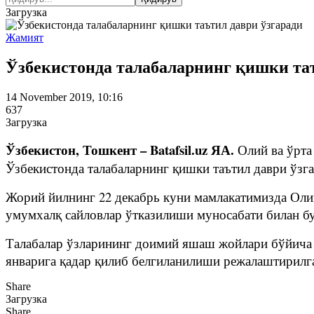
Загрузка
Жамият
Ўзбекистонда талабаларнинг қишки таъ
14 November 2019, 10:16
637
Загрузка
Ўзбекистон, Тошкент – Batafsil.uz ЯА.
Олий ва ўрта
Ўзбекистонда талабаларнинг қишки таътил даври ўзга
Жорий йилнинг 22 декабрь куни мамлакатимизда Оли
умумхалқ сайловлар ўтказилиши муносабати билан бу
Талабалар ўзларининг доимий яшаш жойлари бўйича о
январига қадар қилиб белгиланилиши режалаштирилг
Share
Загрузка
Share