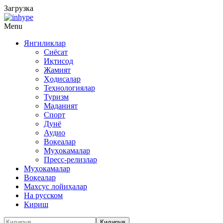
Загрузка
Menu
Янгиликлар
Сиёсат
Иқтисод
Жамият
Ҳодисалар
Технологиялар
Туризм
Маданият
Спорт
Дунё
Аудио
Воқеалар
Муҳокамалар
Пресс-релизлар
Муҳокамалар
Воқеалар
Махсус лойиҳалар
На русском
Кириш