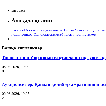
Загрузка
Алоқада қолинг
Facebook
65 тысяч подписчиков
Twitter
2 тысячи подписчи
подписчиков
Одноклассники
30 тысяч подписчиков
Бошқа янгиликлар
Тошкентнинг бир қисми вақтинча иссиқ сувсиз қ
06.08.2026, 19:09
0
Аукционсиз ер. Қандай қилиб ер ажратишнинг эс
06.08.2026, 19:07
2