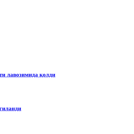
ти лавозимида қолди
лгиланди