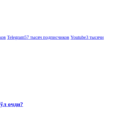
ков
Telegram
57 тысяч подписчиков
Youtube
3 тысячи
йўл очди?