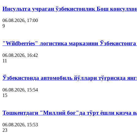
Инсультга учраган ўзбекистонлик Бош консулхо
06.08.2026, 17:00
9
"Wildberries" логистика марказини Ўзбекистонг
06.08.2026, 16:42
11
Ўзбекистонда автомобиль йўллари тўғрисида янг
06.08.2026, 15:54
15
Тошкентдаги "Миллий боғ"да тўрт ёшли қизча в
06.08.2026, 15:53
23