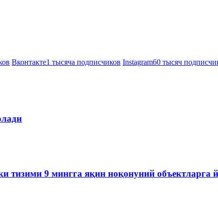
ков
Вконтакте
1 тысяча подписчиков
Instagram
60 тысяч подписчи
олади
ки тизими 9 мингга яқин ноқонуний объектларга 