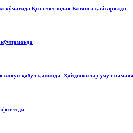
на кўмагида Қозоғистондан Ватанга қайтарилди
а кўчирмоқда
и қонун қабул қилинди. Ҳайдовчилар учун нимала
афот этди