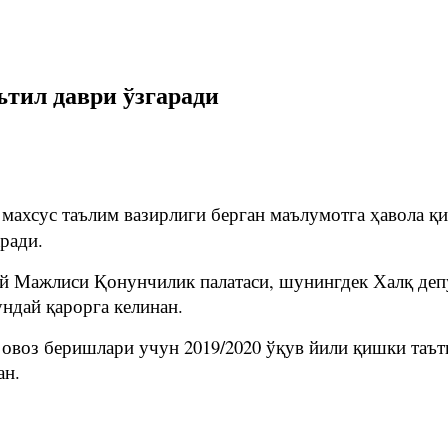
тил даври ўзгаради
 махсус таълим вазирлиги берган маълумотга ҳавола қи
ради.
й Мажлиси Қонунчилик палатаси, шунингдек Халқ депу
ндай қарорга келинан.
воз беришлари учун 2019/2020 ўқув йили қишки таъти
ан.