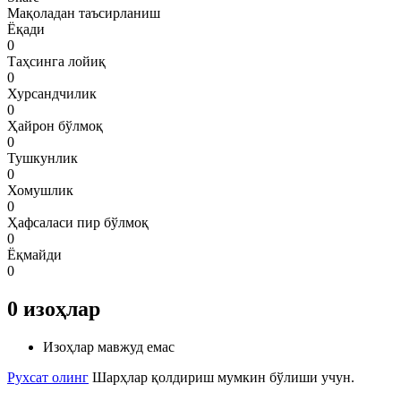
Мақоладан таъсирланиш
Ёқади
0
Таҳсинга лойиқ
0
Хурсандчилик
0
Ҳайрон бўлмоқ
0
Тушкунлик
0
Хомушлик
0
Ҳафсаласи пир бўлмоқ
0
Ёқмайди
0
0
изоҳлар
Изоҳлар мавжуд емас
Рухсат олинг
Шарҳлар қолдириш мумкин бўлиши учун.