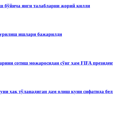
ш бўйича янги талабларни жорий қилди
 қурилиш ишлари бажарилди
рини сотиш можаросидан сўнг ҳам FIFA президен
куни ҳақ тўланадиган дам олиш куни сифатида бе