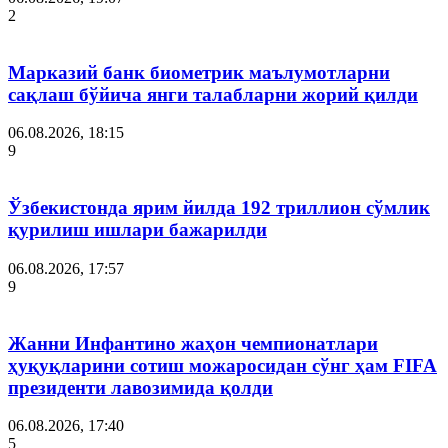
2
Марказий банк биометрик маълумотларни
сақлаш бўйича янги талабларни жорий қилди
06.08.2026, 18:15
9
Ўзбекистонда ярим йилда 192 триллион сўмлик
қурилиш ишлари бажарилди
06.08.2026, 17:57
9
Жанни Инфантино жаҳон чемпионатлари
ҳуқуқларини сотиш можаросидан сўнг ҳам FIFA
президенти лавозимида қолди
06.08.2026, 17:40
5