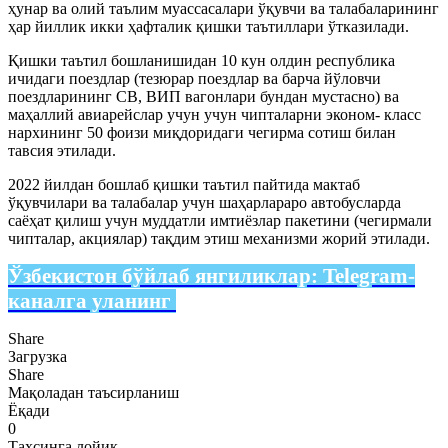
ҳунар ва олий таълим муассасалари ўқувчи ва талабаларининг
ҳар йиллик икки ҳафталик қишки таътиллари ўтказилади.
Қишки таътил бошланишидан 10 кун олдин республика
ичидаги поездлар (тезюрар поездлар ва барча йўловчи
поездларининг СВ, ВИП вагонлари бундан мустасно) ва
маҳаллий авиарейслар учун учун чипталарни эконом- класс
нархининг 50 фоизи миқдоридаги чегирма сотиш билан
тавсия этилади.
2022 йилдан бошлаб қишки таътил пайтида мактаб
ўқувчилари ва талабалар учун шаҳарлараро автобусларда
саёҳат қилиш учун муддатли имтиёзлар пакетини (чегирмали
чипталар, акциялар) тақдим этиш механизми жорий этилади.
Ўзбекистон бўйлаб янгиликлар:
Telegram-
каналга уланинг
Share
Загрузка
Share
Мақоладан таъсирланиш
Ёқади
0
Таҳсинга лойиқ