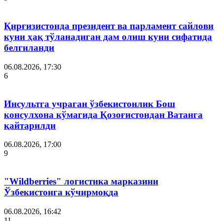
Қирғизистонда президент ва парламент сайлови
куни ҳақ тўланадиган дам олиш куни сифатида
белгиланди
06.08.2026, 17:30
6
Инсультга учраган ўзбекистонлик Бош
консулхона кўмагида Қозоғистондан Ватанга
қайтарилди
06.08.2026, 17:00
9
"Wildberries" логистика марказини
Ўзбекистонга кўчирмоқда
06.08.2026, 16:42
11