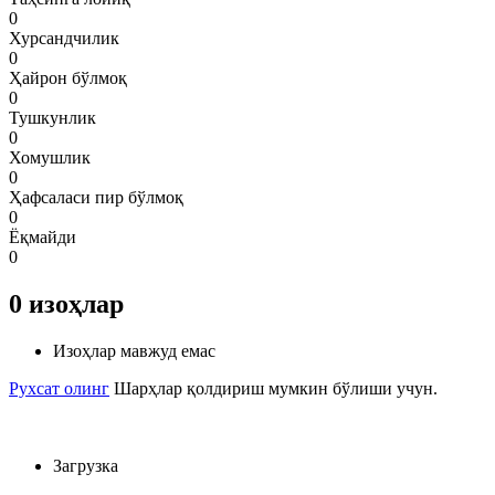
0
Хурсандчилик
0
Ҳайрон бўлмоқ
0
Тушкунлик
0
Хомушлик
0
Ҳафсаласи пир бўлмоқ
0
Ёқмайди
0
0
изоҳлар
Изоҳлар мавжуд емас
Рухсат олинг
Шарҳлар қолдириш мумкин бўлиши учун.
Загрузка