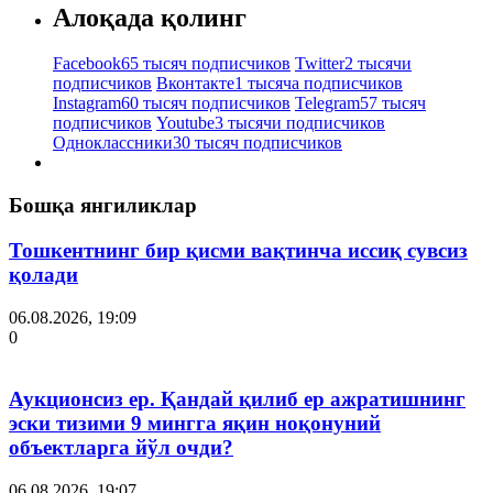
Алоқада қолинг
Facebook
65 тысяч подписчиков
Twitter
2 тысячи
подписчиков
Вконтакте
1 тысяча подписчиков
Instagram
60 тысяч подписчиков
Telegram
57 тысяч
подписчиков
Youtube
3 тысячи подписчиков
Одноклассники
30 тысяч подписчиков
Бошқа янгиликлар
Тошкентнинг бир қисми вақтинча иссиқ сувсиз
қолади
06.08.2026, 19:09
0
Аукционсиз ер. Қандай қилиб ер ажратишнинг
эски тизими 9 мингга яқин ноқонуний
объектларга йўл очди?
06.08.2026, 19:07