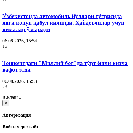
Ўзбекистонда автомобиль йўллари тўғрисида
янги қонун қабул қилинди. Ҳайдовчилар учун
нималар ўзгаради
06.08.2026, 15:54
15
Тошкентдаги "Миллий боғ"да тўрт ёшли қизча
вафот этди
06.08.2026, 15:53
23
Юклаш...
×
Авторизация
Войти через сайт