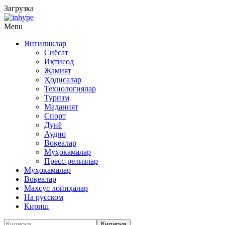
Загрузка
Menu
Янгиликлар
Сиёсат
Иқтисод
Жамият
Ҳодисалар
Технологиялар
Туризм
Маданият
Спорт
Дунё
Аудио
Воқеалар
Муҳокамалар
Пресс-релизлар
Муҳокамалар
Воқеалар
Махсус лойиҳалар
На русском
Кириш