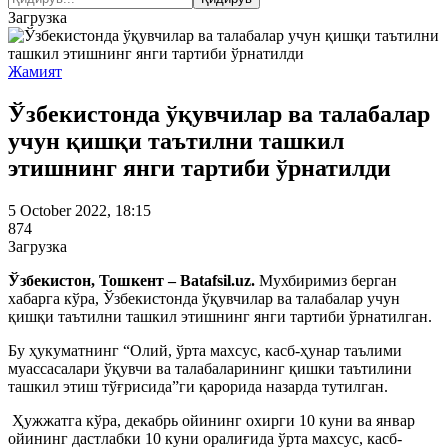
Загрузка
Жамият
Ўзбекистонда ўқувчилар ва талабалар
учун қишқи таътилни ташкил
этишнинг янги тартиби ўрнатилди
5 October 2022, 18:15
874
Загрузка
Ўзбекистон, Тошкент – Batafsil.uz.
Мухбиримиз берган
хабарга кўра, Ўзбекистонда ўқувчилар ва талабалар учун
қишқи таътилни ташкил этишнинг янги тартиби ўрнатилган.
Бу ҳукуматнинг “Олий, ўрта махсус, касб-ҳунар таълими
муассасалари ўқувчи ва талабаларининг қишки таътилини
ташкил этиш тўғрисида”ги қарорида назарда тутилган.
Ҳужжатга кўра, декабрь ойининг охирги 10 куни ва январ
ойининг дастлабки 10 куни оралиғида ўрта махсус, касб-