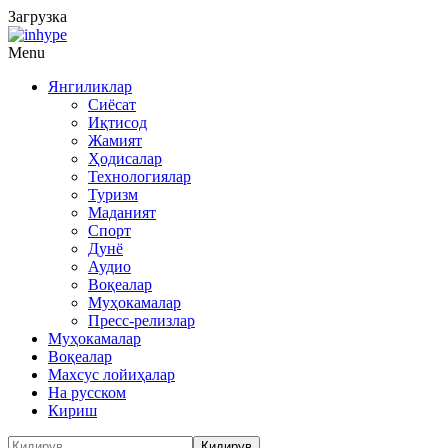
Загрузка
Menu
Янгиликлар
Сиёсат
Иқтисод
Жамият
Ҳодисалар
Технологиялар
Туризм
Маданият
Спорт
Дунё
Аудио
Воқеалар
Муҳокамалар
Пресс-релизлар
Муҳокамалар
Воқеалар
Махсус лойиҳалар
На русском
Кириш