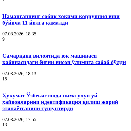
Наманганнинг собиқ ҳокими коррупция иши
бўйича 11 йилга қамалди
07.08.2026, 18:35
9
Самарқанд вилоятида юк машинаси
кабинасидаги ёнғин инсон ўлимига сабаб бўлди
07.08.2026, 18:13
15
Ҳукумат Ўзбекистонда нима учун уй
ҳайвонларини идентификация қилиш жорий
этилаётганини тушунтирди
07.08.2026, 17:55
13