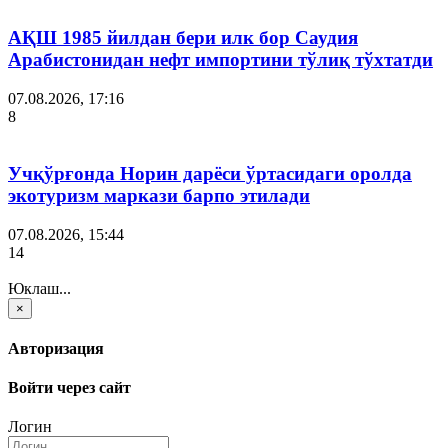
АҚШ 1985 йилдан бери илк бор Саудия
Арабистонидан нефт импортини тўлиқ тўхтатди
07.08.2026, 17:16
8
Учқўрғонда Норин дарёси ўртасидаги оролда
экотуризм маркази барпо этилади
07.08.2026, 15:44
14
Юклаш...
×
Авторизация
Войти через сайт
Логин