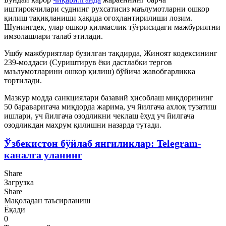
иштирокчилари суднинг рухсатисиз маълумотларни ошкор
қилиш тақиқланиши ҳақида огоҳлантирилиши лозим.
Шунингдек, улар ошкор қилмаслик тўғрисидаги мажбуриятни
имзолашлари талаб этилади.
Ушбу мажбуриятлар бузилган тақдирда, Жиноят кодексининг
239-моддаси (Суриштирув ёки дастлабки тергов
маълумотларини ошкор қилиш) бўйича жавобгарликка
тортилади.
Мазкур модда санкциялари базавий ҳисоблаш миқдорининг
50 бараваригача миқдорда жарима, уч йилгача ахлоқ тузатиш
ишлари, уч йилгача озодликни чеклаш ёхуд уч йилгача
озодликдан маҳрум қилишни назарда тутади.
Ўзбекистон бўйлаб янгиликлар: Telegram-
каналга уланинг
Share
Загрузка
Share
Мақоладан таъсирланиш
Ёқади
0