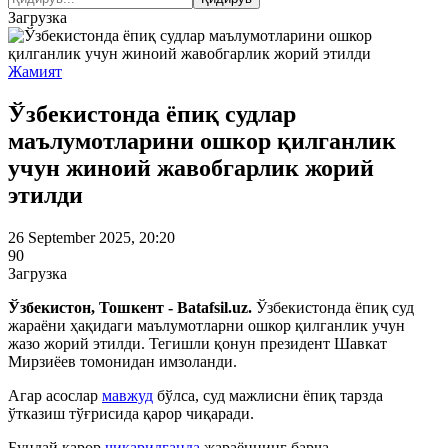
Загрузка
Жамият
Ўзбекистонда ёпиқ судлар
маълумотларини ошкор қилганлик
учун жиноий жавобгарлик жорий
этилди
26 September 2025, 20:20
90
Загрузка
Ўзбекистон, Тошкент - Batafsil.uz.
Ўзбекистонда ёпиқ суд
жараёни ҳақидаги маълумотларни ошкор қилганлик учун
жазо жорий этилди. Тегишли қонун президент Шавкат
Мирзиёев томонидан имзоланди.
Агар асослар
мавжуд
бўлса, суд мажлисни ёпиқ тарзда
ўтказиш тўғрисида қарор чиқаради.
Бундай қарор
чиқарилганда
жараённинг барча