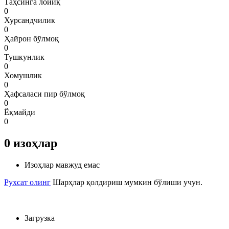
Таҳсинга лойиқ
0
Хурсандчилик
0
Ҳайрон бўлмоқ
0
Тушкунлик
0
Хомушлик
0
Ҳафсаласи пир бўлмоқ
0
Ёқмайди
0
0
изоҳлар
Изоҳлар мавжуд емас
Рухсат олинг
Шарҳлар қолдириш мумкин бўлиши учун.
Загрузка