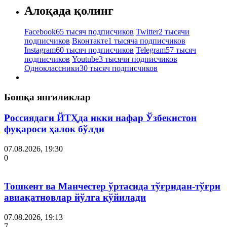
Алоқада қолинг
Facebook
65 тысяч подписчиков
Twitter
2 тысячи
подписчиков
Вконтакте
1 тысяча подписчиков
Instagram
60 тысяч подписчиков
Telegram
57 тысяч
подписчиков
Youtube
3 тысячи подписчиков
Одноклассники
30 тысяч подписчиков
Бошқа янгиликлар
Россиядаги ЙТҲда икки нафар Ўзбекистон
фуқароси ҳалок бўлди
07.08.2026, 19:30
0
Тошкент ва Манчестер ўртасида тўғридан-тўғри
авиақатновлар йўлга қўйилади
07.08.2026, 19:13
7