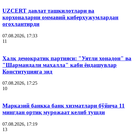
UZCERT давлат ташкилотлари ва
корхоналарни оммавий киберҳужумлардан
огоҳлантирди
07.08.2026, 17:33
11
Халқ демократик партияси: "Уятли хонадон" ва
"Шармандали маҳалла" каби ёндашувлар
Конституцияга зид
07.08.2026, 17:25
10
Марказий банкка банк хизматлари бўйича 11
мингдан ортиқ мурожаат келиб тушди
07.08.2026, 17:19
13