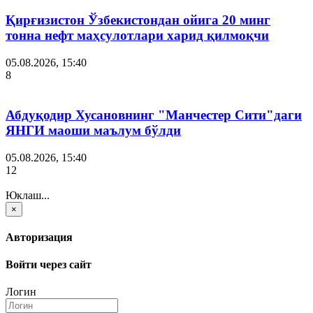
Қирғизистон Ўзбекистондан ойига 20 минг
тонна нефт маҳсулотлари харид қилмоқчи
05.08.2026, 15:40
8
Абдуқодир Хусановнинг "Манчестер Сити"даги
ЯНГИ маоши маълум бўлди
05.08.2026, 15:40
12
Юклаш...
×
Авторизация
Войти через сайт
Логин