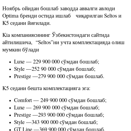
Ноябрь ойидан бошлаб заводда аввалги авлоди
Optima бренди остида ишлаб чиқарилган Seltos и
K5 седани йиғилади.
Kia компаниясининг Ўзбекистондаги сайтида
айтилишича, “Seltos”ни учта комплектацияда олиш
мумкин бўлади
Luxe — 229 900 000 сўмдан бошлаб;
Style —252 90 000 сўмдан бошлаб;
Prestige —279 900 000 сўмдан бошлаб.
K5 седани бешта комплектацияга эга:
Comfort — 249 900 000 сўмдан бошлаб;
Luxe — 269 900 000 сўмдан бошлаб;
Prestige —293 900 000 сўмдан бошлаб;
Style —343 900 000 сўмдан бошлаб;
GT Line —369 900 000 сўмдан бошлаб.