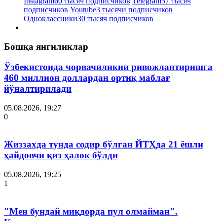
Instagram
60 тысяч подписчиков
Telegram
57 тысяч
подписчиков
Youtube
3 тысячи подписчиков
Одноклассники
30 тысяч подписчиков
Бошқа янгиликлар
Ўзбекистонда чорвачиликни ривожлантиришга
460 миллион доллардан ортиқ маблағ
йўналтирилади
05.08.2026, 19:27
0
Жиззахда тунда содир бўлган ЙТҲда 21 ёшли
ҳайдовчи қиз ҳалок бўлди
05.08.2026, 19:25
1
"Мен бундай миқдорда пул олмайман".