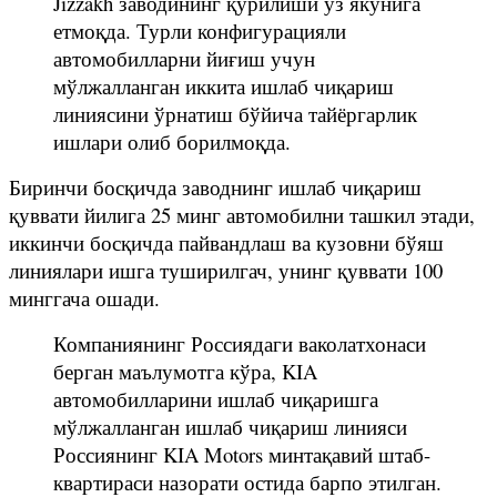
Jizzakh заводининг қурилиши ўз якунига
етмоқда. Турли конфигурацияли
автомобилларни йиғиш учун
мўлжалланган иккита ишлаб чиқариш
линиясини ўрнатиш бўйича тайёргарлик
ишлари олиб борилмоқда.
Биринчи босқичда заводнинг ишлаб чиқариш
қуввати йилига 25 минг автомобилни ташкил этади,
иккинчи босқичда пайвандлаш ва кузовни бўяш
линиялари ишга туширилгач, унинг қуввати 100
минггача ошади.
Компаниянинг Россиядаги ваколатхонаси
берган маълумотга кўра, KIA
автомобилларини ишлаб чиқаришга
мўлжалланган ишлаб чиқариш линияси
Россиянинг KIA Motors минтақавий штаб-
квартираси назорати остида барпо этилган.