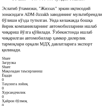
Эслатиб ўтамизки, "Жиззах" эркин иқтисодий
зонасидаги ADM-Jizzakh заводининг мультибрендли
бўлиши кўзда тутилган. Унда келажакда бошқа
йирик компанияларнинг автомобилларини ишлаб
чиқариш йўлга қўйилади. Ўзбекистонда ишлаб
чиқарилган автомобиллар ҳамкор дилерлик
тармоқлари орқали МДҲ давлатларига экспорт
қилинади.
Share
Загрузка
Share
Мақоладан таъсирланиш
Ёқади
0
Таҳсинга лойиқ
0
Хурсандчилик
0
Ҳайрон бўлмоқ
0