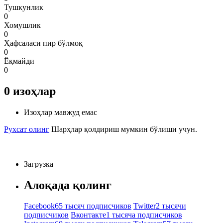
Тушкунлик
0
Хомушлик
0
Ҳафсаласи пир бўлмоқ
0
Ёқмайди
0
0
изоҳлар
Изоҳлар мавжуд емас
Рухсат олинг
Шарҳлар қолдириш мумкин бўлиши учун.
Загрузка
Алоқада қолинг
Facebook
65 тысяч подписчиков
Twitter
2 тысячи
подписчиков
Вконтакте
1 тысяча подписчиков