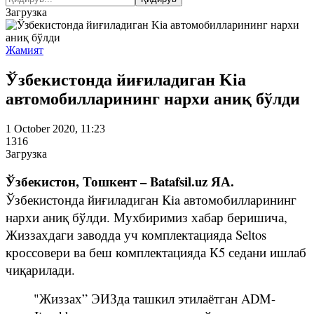
Загрузка
Жамият
Ўзбекистонда йиғиладиган Kia
автомобилларининг нархи аниқ бўлди
1 October 2020, 11:23
1316
Загрузка
Ўзбекистон, Тошкент – Batafsil.uz ЯА.
Ўзбекистонда йиғиладиган Kia автомобилларининг
нархи аниқ бўлди. Мухбиримиз хабар беришича,
Жиззахдаги заводда уч комплектацияда Seltos
кроссовери ва беш комплектацияда К5 седани ишлаб
чиқарилади.
"Жиззах” ЭИЗда ташкил этилаётган ADM-