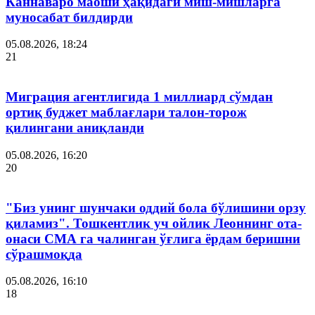
Каннаваро маоши ҳақидаги миш-мишларга
муносабат билдирди
05.08.2026, 18:24
21
Миграция агентлигида 1 миллиард сўмдан
ортиқ буджет маблағлари талон-торож
қилингани аниқланди
05.08.2026, 16:20
20
"Биз унинг шунчаки оддий бола бўлишини орзу
қиламиз". Тошкентлик уч ойлик Леоннинг ота-
онаси СМА га чалинган ўғлига ёрдам беришни
сўрашмоқда
05.08.2026, 16:10
18