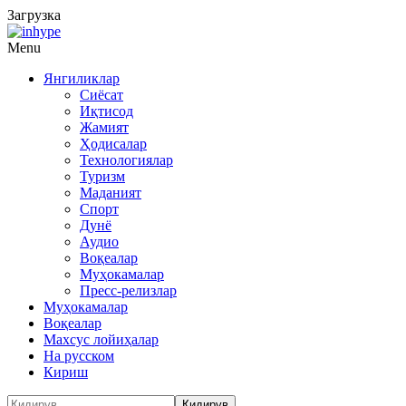
Загрузка
Menu
Янгиликлар
Сиёсат
Иқтисод
Жамият
Ҳодисалар
Технологиялар
Туризм
Маданият
Спорт
Дунё
Аудио
Воқеалар
Муҳокамалар
Пресс-релизлар
Муҳокамалар
Воқеалар
Махсус лойиҳалар
На русском
Кириш