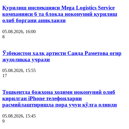
Қурилиш инспекцияси Мega Logistics Service
компанияси 6 та блокда ноқонуний қурилиш
олиб боргани аниқланди
05.08.2026, 16:00
8
Ўзбекистон халқ артисти Саида Раметова оғир
жудоликка учради
05.08.2026, 15:55
17
Тошкентда божхона ходими ноқонуний олиб
кирилган iPhone телефонларни
расмийлаштиришда пора учун қўлга олинди
05.08.2026, 15:45
9