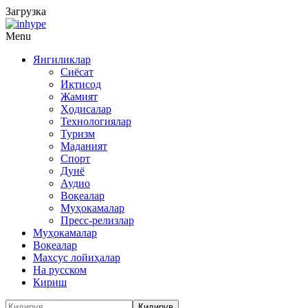
Загрузка
Menu
Янгиликлар
Сиёсат
Иқтисод
Жамият
Ҳодисалар
Технологиялар
Туризм
Маданият
Спорт
Дунё
Аудио
Воқеалар
Муҳокамалар
Пресс-релизлар
Муҳокамалар
Воқеалар
Махсус лойиҳалар
На русском
Кириш