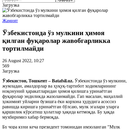
Загрузка
Жамият
Ўзбекистонда ўз мулкини ҳимоя
қилган фуқаролар жавобгарликка
тортилмайди
26 August 2022, 10:27
569
Загрузка
Ўзбекистон, Тошкент – Batafsil.uz.
Ўзбекистонда ўз мулкини,
жумладан, амалдорлар ва ҳуқуқ-тартибот ходимларининг
ноқонуний ҳаракатларидан ҳимоя қилишга уринаётган
фуқаролар эндиликда жазоланмайди. Гап масалан, маҳаллий
ҳокимият уйларни бузишга ёки корхона ҳудудига асоссиз
равишда киришга уринаётган бўлсаю, мулк эгалари уларга
қаршилик кўрсатиш ҳолатлар ҳақида кетмоқда. Бу ҳақда
мухбиримиз хабар бермоқда.
Бу чора куни кеча президент томонидан имзоланган "Мулк