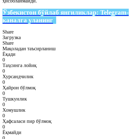
ҳисобланмайди.
Ўзбекистон бўйлаб янгиликлар:
Telegram-
каналга уланинг
Share
Загрузка
Share
Мақоладан таъсирланиш
Ёқади
0
Таҳсинга лойиқ
0
Хурсандчилик
0
Ҳайрон бўлмоқ
0
Тушкунлик
0
Хомушлик
0
Ҳафсаласи пир бўлмоқ
0
Ёқмайди
0