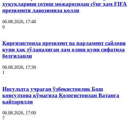
ҳуқуқларини сотиш можаросидан сўнг ҳам FIFA
президенти лавозимида қолди
06.08.2026, 17:40
0
Қирғизистонда президент ва парламент сайлови
куни ҳақ тўланадиган дам олиш куни сифатида
белгиланди
06.08.2026, 17:30
1
Инсультга учраган ўзбекистонлик Бош
консулхона кўмагида Қозоғистондан Ватанга
қайтарилди
06.08.2026, 17:00
7