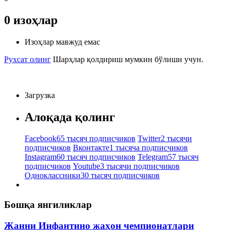
0
изоҳлар
Изоҳлар мавжуд емас
Рухсат олинг
Шарҳлар қолдириш мумкин бўлиши учун.
Загрузка
Алоқада қолинг
Facebook
65 тысяч подписчиков
Twitter
2 тысячи
подписчиков
Вконтакте
1 тысяча подписчиков
Instagram
60 тысяч подписчиков
Telegram
57 тысяч
подписчиков
Youtube
3 тысячи подписчиков
Одноклассники
30 тысяч подписчиков
Бошқа янгиликлар
Жанни Инфантино жаҳон чемпионатлари