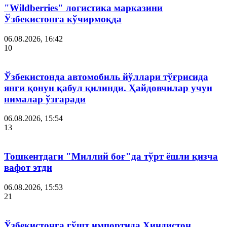
"Wildberries" логистика марказини
Ўзбекистонга кўчирмоқда
06.08.2026, 16:42
10
Ўзбекистонда автомобиль йўллари тўғрисида
янги қонун қабул қилинди. Ҳайдовчилар учун
нималар ўзгаради
06.08.2026, 15:54
13
Тошкентдаги "Миллий боғ"да тўрт ёшли қизча
вафот этди
06.08.2026, 15:53
21
Ўзбекистонга гўшт импортида Ҳиндистон