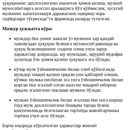
ҳуқуқининг дахлсизлигини ишончли ҳимоя қилиш, мулкий
муносабатларга асоссиз аралашувга йўл қўймаслик, хусусий
мулкнинг капиталлашув даражасини ошириш чора-
тадбирлари тўғрисида”ги фармонда назарда тутилган.
Мазкур ҳужжатга кўра:
мулкдор ёки унинг вакили ўз мулкини ҳар қандай
тажовуздан ҳуқуқни бузишга мутаносиб равишда ва
ҳуқуқ бузилишининг олдини олиш учун зарур
ҳаракатлар доирасида, шу жумладан, зарурий мудофаа
ҳолатида ўзи ҳимоя қилиш ҳуқуқига эга бўлади;
кўчар мулк ўзбошимчалик билан олиб қўйилганда
мулкдор таъқиб қилиш орқали уни қайтариб олиши,
кўчмас мулкка нисбатан эса унга ўзбошимчалик билан
кирган ёки эгаллаб олган шахсни чиқариб юбориш
орқали эгалигини тиклаши мумкин бўлади;
мулкни ўзбошимчалик билан эгаллаш ёки унга кириш
ёхуд мулк дахлсизлигини бошқача тарзда бузиш
қонунчиликда белгиланган тартибда жавобгарликка
тортиш учун асос бўлади.
Барча юқорида кўрсатилган ҳаракатлар жиноят