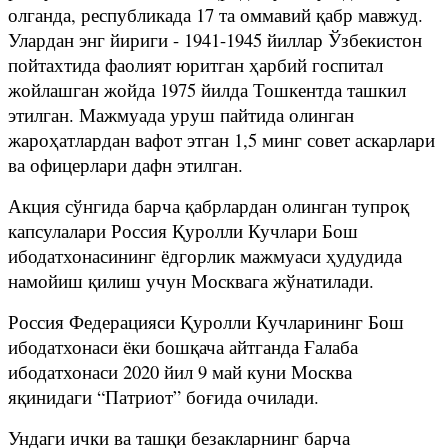
олганда, республикада 17 та оммавий қабр мавжуд.
Улардан энг йириги - 1941-1945 йиллар Ўзбекистон
пойтахтида фаолият юритган ҳарбий госпитал
жойлашган жойда 1975 йилда Тошкентда ташкил
этилган. Мажмуада уруш пайтида олинган
жароҳатлардан вафот этган 1,5 минг совет аскарлари
ва офицерлари дафн этилган.
Акция сўнгида барча қабрлардан олинган тупроқ
капсулалари Россия Қуролли Кучлари Бош
ибодатхонасининг ёдгорлик мажмуаси ҳудудида
намойиш қилиш учун Москвага жўнатилади.
Россия Федерацияси Қуролли Кучларининг Бош
ибодатхонаси ёки бошқача айтганда Ғалаба
ибодатхонаси 2020 йил 9 май куни Москва
яқинидаги “Патриот” боғида очилади.
Ундаги ички ва ташқи безакларнинг барча