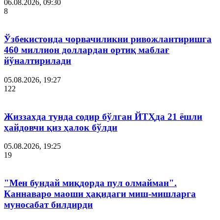
06.08.2026, 09:30
8
Ўзбекистонда чорвачиликни ривожлантиришга
460 миллион доллардан ортиқ маблағ
йўналтирилади
05.08.2026, 19:27
122
Жиззахда тунда содир бўлган ЙТҲда 21 ёшли
ҳайдовчи қиз ҳалок бўлди
05.08.2026, 19:25
19
"Мен бундай миқдорда пул олмайман".
Каннаваро маоши ҳақидаги миш-мишларга
муносабат билдирди