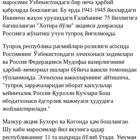
маросими Ўзбекистондаги бир неча ҳарбий
қабрларда бошланган. Бу ерда 1941-1945 йиллардаги
Иккинчи жаҳон урушидаги Ғалабанинг 75 йиллигига
бағишланган "Хотира йўли" акцияси доирасида
Россияга жўнатиш учун тупроқ йиғилмоқда.
Тупроқ республика расмийлари розилиги асосида
Россиянинг Ўзбекистондаги элчихонаси ходимлари
ва Россия Федерацияси Мудофаа вазирлигининг
ҳарбий–мемориал ишлари бўйича вакили томонидан
тўпланмоқда. Элчихона вакилларининг айтишича,
"тупроқ заррачаларидан иборат капсулалар
кейинчалик Россия Қуролли Кучлари Бош
ибодатхонаси ёдгорлик мажмуаси ҳудудига
жойлаштирилади."
Мазкур акция Бухоро ва Когонда ҳам бошланган.
Шу каби маросимлар йил якунига қадар
республиканинг 11 та шаҳрида бўлиб ўтади. Умуман