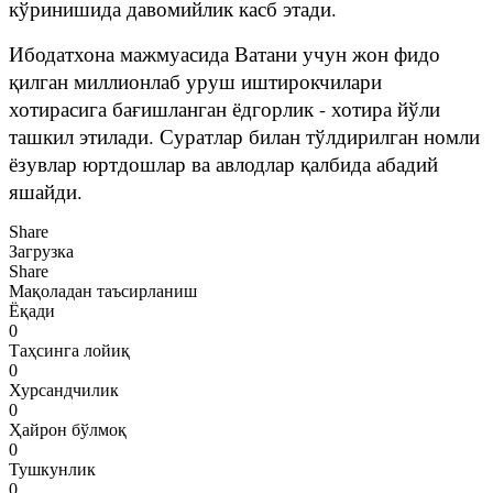
кўринишида давомийлик касб этади.
Ибодатхона мажмуасида Ватани учун жон фидо
қилган миллионлаб уруш иштирокчилари
хотирасига бағишланган ёдгорлик - хотира йўли
ташкил этилади. Суратлар билан тўлдирилган номли
ёзувлар юртдошлар ва авлодлар қалбида абадий
яшайди.
Share
Загрузка
Share
Мақоладан таъсирланиш
Ёқади
0
Таҳсинга лойиқ
0
Хурсандчилик
0
Ҳайрон бўлмоқ
0
Тушкунлик
0