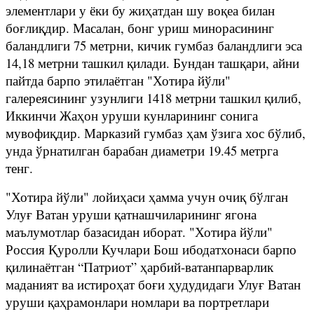
элементлари у ёки бу жиҳатдан шу воқеа билан
боғлиқдир. Масалан, бонг уриш минорасининг
баландлиги 75 метрни, кичик гумбаз баландлиги эса
14,18 метрни ташкил қилади. Бундан ташқари, айни
пайтда барпо этилаётган "Хотира йўли"
галереясининг узунлиги 1418 метрни ташкил қилиб,
Иккинчи Жаҳон уруши кунларининг сонига
мувофиқдир. Марказий гумбаз ҳам ўзига хос бўлиб,
унда ўрнатилган барабан диаметри 19.45 метрга
тенг.
"Хотира йўли" лойиҳаси ҳамма учун очиқ бўлган
Улуғ Ватан уруши қатнашчиларининг ягона
маълумотлар базасидан иборат. "Хотира йўли"
Россия Қуролли Кучлари Бош ибодатхонаси барпо
қилинаётган “Патриот” ҳарбий-ватанпарварлик
маданият ва истироҳат боғи ҳудудидаги Улуғ Ватан
уруши қаҳрамонлари номлари ва портретлари