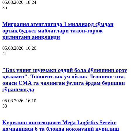
05.08.2026, 18:24
35
Миграция агентлигида 1 миллиард сўмдан
ортиқ буджет маблағлари талон-торож
қилингани аниқланди
05.08.2026, 16:20
41
"Биз унинг шунчаки оддий бола бўлишини орзу
қиламиз". Тошкентлик уч ойлик Леоннинг ота-
онаси СМА га чалинган ўғлига ёрдам беришни
сўрашмоқда
05.08.2026, 16:10
33
Қурилиш инспекцияси Мega Logistics Service
компанияси 6 та блокда ноқонуний қурилиш