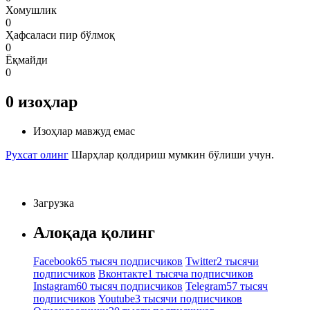
Хомушлик
0
Ҳафсаласи пир бўлмоқ
0
Ёқмайди
0
0
изоҳлар
Изоҳлар мавжуд емас
Рухсат олинг
Шарҳлар қолдириш мумкин бўлиши учун.
Загрузка
Алоқада қолинг
Facebook
65 тысяч подписчиков
Twitter
2 тысячи
подписчиков
Вконтакте
1 тысяча подписчиков
Instagram
60 тысяч подписчиков
Telegram
57 тысяч
подписчиков
Youtube
3 тысячи подписчиков