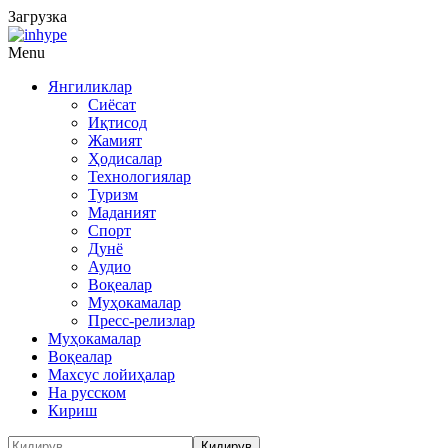
Загрузка
Menu
Янгиликлар
Сиёсат
Иқтисод
Жамият
Ҳодисалар
Технологиялар
Туризм
Маданият
Спорт
Дунё
Аудио
Воқеалар
Муҳокамалар
Пресс-релизлар
Муҳокамалар
Воқеалар
Махсус лойиҳалар
На русском
Кириш