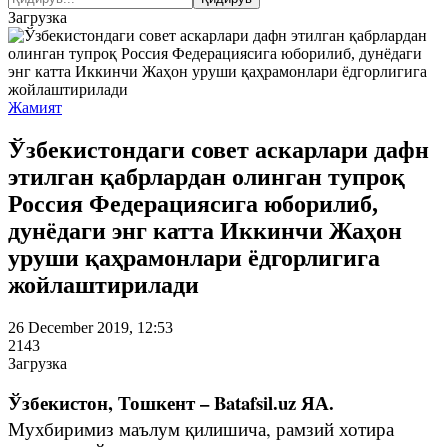
Загрузка
Жамият
Ўзбекистондаги совет аскарлари дафн
этилган қабрлардан олинган тупроқ
Россия Федерациясига юборилиб,
дунёдаги энг катта Иккинчи Жаҳон
уруши қаҳрамонлари ёдгорлигига
жойлаштирилади
26 December 2019, 12:53
2143
Загрузка
Ўзбекистон, Тошкент – Batafsil.uz ЯА.
Мухбиримиз маълум қилишича, рамзий хотира