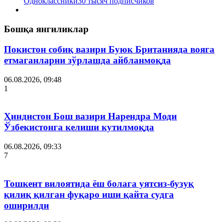
Одноклассники
30 тысяч подписчиков
Бошқа янгиликлар
Покистон собиқ вазири Буюк Британияда вояга
етмаганларни зўрлашда айбланмоқда
06.08.2026, 09:48
1
Ҳиндистон Бош вазири Нарендра Моди
Ўзбекистонга келиши кутилмоқда
06.08.2026, 09:33
7
Тошкент вилоятида ёш болага уятсиз-бузуқ
қилиқ қилган фуқаро иши қайта судга
оширилди