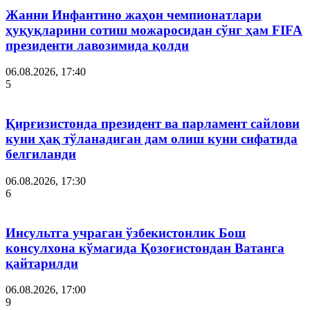
Жанни Инфантино жаҳон чемпионатлари
ҳуқуқларини сотиш можаросидан сўнг ҳам FIFA
президенти лавозимида қолди
06.08.2026, 17:40
5
Қирғизистонда президент ва парламент сайлови
куни ҳақ тўланадиган дам олиш куни сифатида
белгиланди
06.08.2026, 17:30
6
Инсультга учраган ўзбекистонлик Бош
консулхона кўмагида Қозоғистондан Ватанга
қайтарилди
06.08.2026, 17:00
9