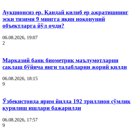
Аукционсиз ер. Қандай қилиб ер ажратишнинг
эски тизими 9 мингга яқин ноқонуний
объектларга йўл очди?
06.08.2026, 19:07
2
Марказий банк биометрик маълумотларни
сақлаш бўйича янги талабларни жорий қилди
06.08.2026, 18:15
9
Ўзбекистонда ярим йилда 192 триллион сўмлик
қурилиш ишлари бажарилди
06.08.2026, 17:57
9