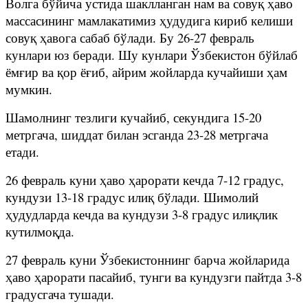
Волга бўйича устида шаклланган нам ва совуқ ҳаво
массасининг мамлакатимиз ҳудудига кириб келиши
совуқ ҳавога сабаб бўлади. Бу 26-27 февраль
кунлари юз беради. Шу кунлари Ўзбекистон бўйлаб
ёмғир ва қор ёғиб, айрим жойларда кучайиши ҳам
мумкин.
Шамолнинг тезлиги кучайиб, секундига 15-20
метргача, шиддат билан эсганда 23-28 метргача
етади.
26 февраль куни ҳаво ҳарорати кечда 7-12 градус,
кундузи 13-18 градус илиқ бўлади. Шимолий
ҳудудларда кечда ва кундузи 3-8 градус илиқлик
кутилмоқда.
27 февраль куни Ўзбекистоннинг барча жойларида
ҳаво ҳарорати пасайиб, тунги ва кундузги пайтда 3-8
градусгача тушади.