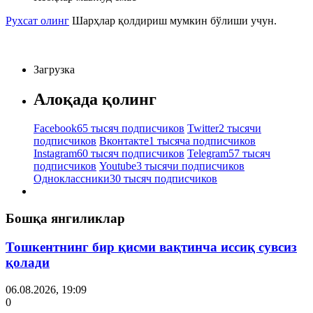
Рухсат олинг
Шарҳлар қолдириш мумкин бўлиши учун.
Загрузка
Алоқада қолинг
Facebook
65 тысяч подписчиков
Twitter
2 тысячи
подписчиков
Вконтакте
1 тысяча подписчиков
Instagram
60 тысяч подписчиков
Telegram
57 тысяч
подписчиков
Youtube
3 тысячи подписчиков
Одноклассники
30 тысяч подписчиков
Бошқа янгиликлар
Тошкентнинг бир қисми вақтинча иссиқ сувсиз
қолади
06.08.2026, 19:09
0