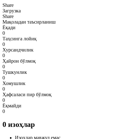
Share
Загрузка
Share
Мақоладан таъсирланиш
Ёқади
0
Таҳсинга лойиқ
0
Хурсандчилик
0
Ҳайрон бўлмоқ
0
Тушкунлик
0
Хомушлик
0
Ҳафсаласи пир бўлмоқ
0
Ёқмайди
0
0
изоҳлар
Изоҳлар мавжуд емас