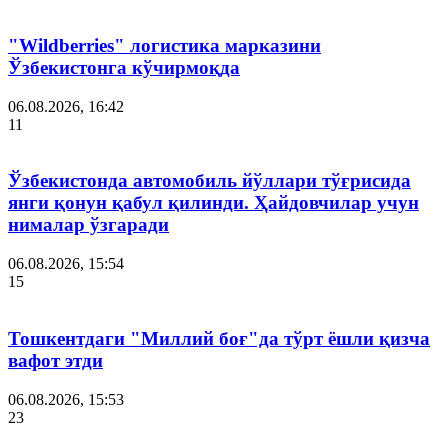
"Wildberries" логистика марказини
Ўзбекистонга кўчирмоқда
06.08.2026, 16:42
11
Ўзбекистонда автомобиль йўллари тўғрисида
янги қонун қабул қилинди. Ҳайдовчилар учун
нималар ўзгаради
06.08.2026, 15:54
15
Тошкентдаги "Миллий боғ"да тўрт ёшли қизча
вафот этди
06.08.2026, 15:53
23