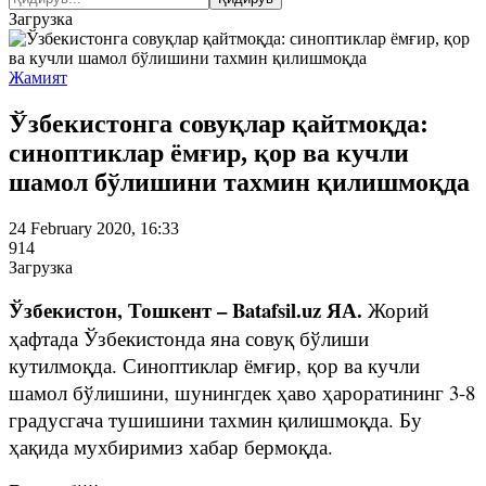
Загрузка
Жамият
Ўзбекистонга совуқлар қайтмоқда:
синоптиклар ёмғир, қор ва кучли
шамол бўлишини тахмин қилишмоқда
24 February 2020, 16:33
914
Загрузка
Ўзбекистон, Тошкент – Batafsil.uz ЯА.
Жорий
ҳафтада Ўзбекистонда яна совуқ бўлиши
кутилмоқда. Синоптиклар ёмғир, қор ва кучли
шамол бўлишини, шунингдек ҳаво ҳароратининг 3-8
градусгача тушишини тахмин қилишмоқда. Бу
ҳақида мухбиримиз хабар бермоқда.