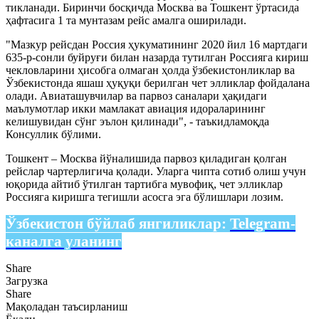
тикланади. Биринчи босқичда Москва ва Тошкент ўртасида
ҳафтасига 1 та мунтазам рейс амалга оширилади.
"Мазкур рейсдан Россия ҳукуматининг 2020 йил 16 мартдаги
635-р-сонли буйруғи билан назарда тутилган Россияга кириш
чекловларини ҳисобга олмаган ҳолда ўзбекистонликлар ва
Ўзбекистонда яшаш ҳуқуқи берилган чет элликлар фойдалана
олади. Авиаташувчилар ва парвоз саналари ҳақидаги
маълумотлар икки мамлакат авиация идораларининг
келишувидан сўнг эълон қилинади", - таъкидламоқда
Консуллик бўлими.
Тошкент – Москва йўналишида парвоз қиладиган қолган
рейслар чартерлигича қолади. Уларга чипта сотиб олиш учун
юқорида айтиб ўтилган тартибга мувофиқ, чет элликлар
Россияга киришга тегишли асосга эга бўлишлари лозим.
Ўзбекистон бўйлаб янгиликлар:
Telegram-
каналга уланинг
Share
Загрузка
Share
Мақоладан таъсирланиш