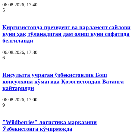
06.08.2026, 17:40
5
Қирғизистонда президент ва парламент сайлови
куни ҳақ тўланадиган дам олиш куни сифатида
белгиланди
06.08.2026, 17:30
6
Инсультга учраган ўзбекистонлик Бош
консулхона кўмагида Қозоғистондан Ватанга
қайтарилди
06.08.2026, 17:00
9
"Wildberries" логистика марказини
Ўзбекистонга кўчирмоқда