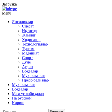
Загрузка
Menu
Янгиликлар
Сиёсат
Иқтисод
Жамият
Ҳодисалар
Технологиялар
Туризм
Маданият
Спорт
Дунё
Аудио
Воқеалар
Муҳокамалар
Пресс-релизлар
Муҳокамалар
Воқеалар
Махсус лойиҳалар
На русском
Кириш