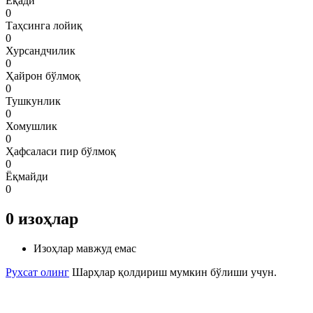
Ёқади
0
Таҳсинга лойиқ
0
Хурсандчилик
0
Ҳайрон бўлмоқ
0
Тушкунлик
0
Хомушлик
0
Ҳафсаласи пир бўлмоқ
0
Ёқмайди
0
0
изоҳлар
Изоҳлар мавжуд емас
Рухсат олинг
Шарҳлар қолдириш мумкин бўлиши учун.