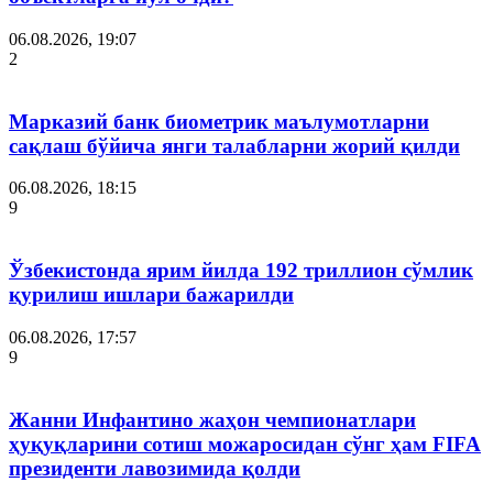
06.08.2026, 19:07
2
Марказий банк биометрик маълумотларни
сақлаш бўйича янги талабларни жорий қилди
06.08.2026, 18:15
9
Ўзбекистонда ярим йилда 192 триллион сўмлик
қурилиш ишлари бажарилди
06.08.2026, 17:57
9
Жанни Инфантино жаҳон чемпионатлари
ҳуқуқларини сотиш можаросидан сўнг ҳам FIFA
президенти лавозимида қолди