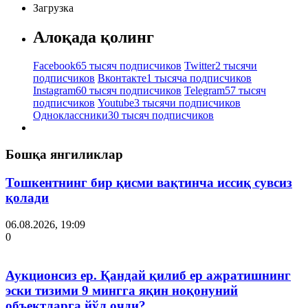
Загрузка
Алоқада қолинг
Facebook
65 тысяч подписчиков
Twitter
2 тысячи
подписчиков
Вконтакте
1 тысяча подписчиков
Instagram
60 тысяч подписчиков
Telegram
57 тысяч
подписчиков
Youtube
3 тысячи подписчиков
Одноклассники
30 тысяч подписчиков
Бошқа янгиликлар
Тошкентнинг бир қисми вақтинча иссиқ сувсиз
қолади
06.08.2026, 19:09
0
Аукционсиз ер. Қандай қилиб ер ажратишнинг
эски тизими 9 мингга яқин ноқонуний
объектларга йўл очди?