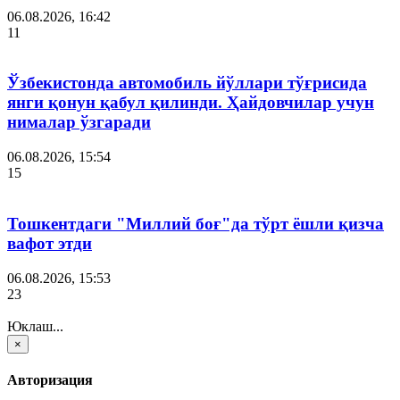
06.08.2026, 16:42
11
Ўзбекистонда автомобиль йўллари тўғрисида
янги қонун қабул қилинди. Ҳайдовчилар учун
нималар ўзгаради
06.08.2026, 15:54
15
Тошкентдаги "Миллий боғ"да тўрт ёшли қизча
вафот этди
06.08.2026, 15:53
23
Юклаш...
×
Авторизация