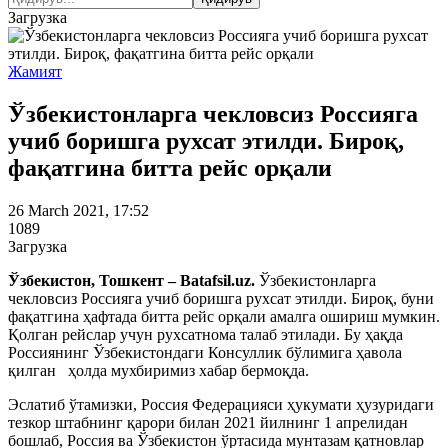
Загрузка
Жамият
Ўзбекистонларга чекловсиз Россияга
учиб боришга рухсат этилди. Бироқ,
фақатгина битта рейс орқали
26 March 2021, 17:52
1089
Загрузка
Ўзбекистон, Тошкент – Batafsil.uz.
Ўзбекистонларга
чекловсиз Россияга учиб боришга рухсат этилди. Бироқ, буни
фақатгина ҳафтада битта рейс орқали амалга ошириш мумкин.
Қолган рейслар учун рухсатнома талаб этилади. Бу ҳақда
Россиянинг Ўзбекистондаги Консуллик бўлимига ҳавола
қилган ҳолда мухбиримиз хабар бермоқда.
Эслатиб ўтамизки, Россия Федерацияси ҳукумати ҳузуридаги
тезкор штабнинг қарори билан 2021 йилнинг 1 апрелидан
бошлаб, Россия ва Ўзбекистон ўртасида мунтазам қатновлар