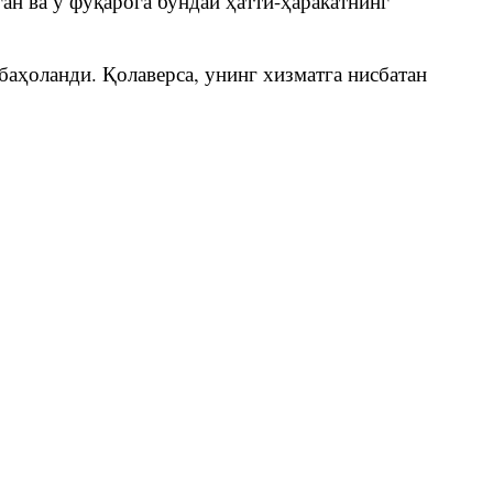
ан ва у фуқарога бундай ҳатти-ҳаракатнинг
баҳоланди. Қолаверса, унинг хизматга нисбатан