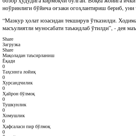
бозор ҳудудига кирмоқчи бўлган. Воқеа жойига ички
ноўринлиги бўйича оғзаки огоҳлантириш бериб, уни 
“Мазкур ҳолат юзасидан текширув ўтказилди. Ходиман
масъулиятли муносабати таъкидлаб ўтилди”, - дея м
Share
Загрузка
Share
Мақоладан таъсирланиш
Ёқади
0
Таҳсинга лойиқ
0
Хурсандчилик
0
Ҳайрон бўлмоқ
0
Тушкунлик
0
Хомушлик
0
Ҳафсаласи пир бўлмоқ
0