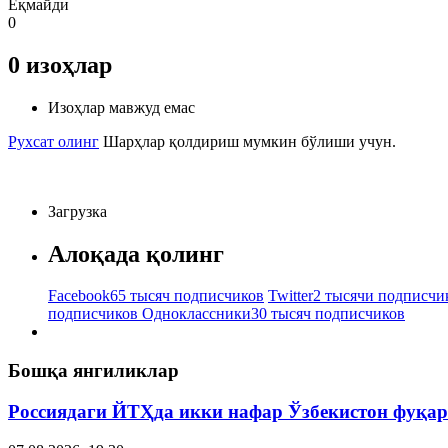
Ёқмайди
0
0
изоҳлар
Изоҳлар мавжуд емас
Рухсат олинг
Шарҳлар қолдириш мумкин бўлиши учун.
Загрузка
Алоқада қолинг
Facebook
65 тысяч подписчиков
Twitter
2 тысячи подписчи
подписчиков
Одноклассники
30 тысяч подписчиков
Бошқа янгиликлар
Россиядаги ЙТҲда икки нафар Ўзбекистон фуқар