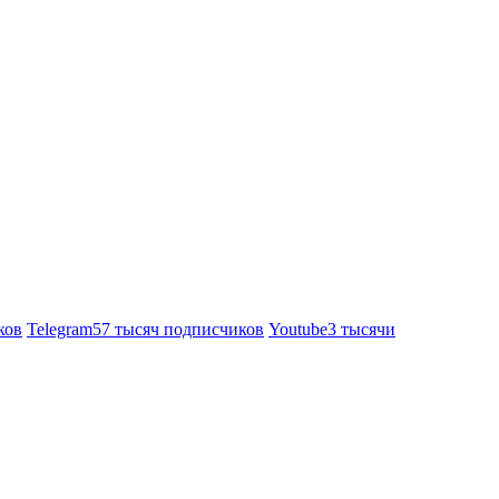
ков
Telegram
57 тысяч подписчиков
Youtube
3 тысячи