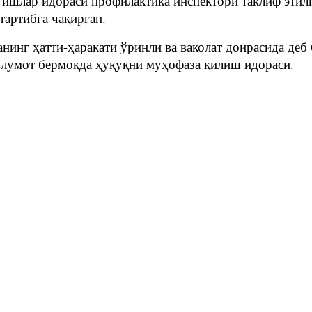
 ишлар идораси профилактика инспектори таклиф этилг
тартибга чақирган.
инг ҳатти-ҳаракати ўринли ва ваколат доирасида деб 
аълумот бермоқда ҳуқуқни муҳофаза қилиш идораси.