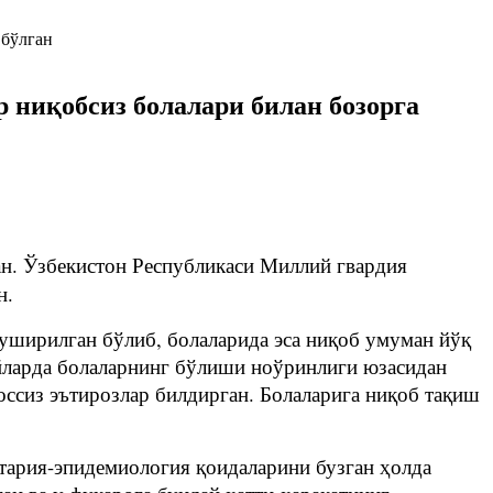
 ниқобсиз болалари билан бозорга
н. Ўзбекистон Республикаси Миллий гвардия
н.
 туширилган бўлиб, болаларида эса ниқоб умуман йўқ
йларда болаларнинг бўлиши ноўринлиги юзасидан
ссиз эътирозлар билдирган. Болаларига ниқоб тақиш
итария-эпидемиология қоидаларини бузган ҳолда