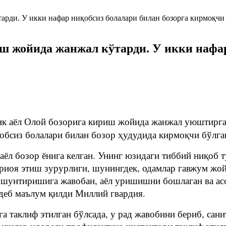
ш жойида жанжал кўтарди. У икки нафар
ик аёл Олой бозорига кириш жойида жанжал уюштирга
қобсиз болалари билан бозор ҳудудида кирмоқчи бўлга
и аёл бозор ёнига келган. Унинг юзидаги тиббий ниқоб
 риоя этиш зурурлиги, шунингдек, одамлар гавжум жо
ушунтиришига жавобан, аёл уришишни бошлаган ва асо
- деб маълум қилди Миллий гвардия.
а таклиф этилган бўлсада, у рад жавобини бериб, сан