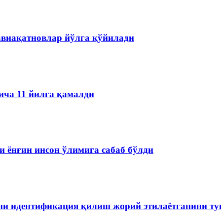
авиақатновлар йўлга қўйилади
ича 11 йилга қамалди
 ёнғин инсон ўлимига сабаб бўлди
ини идентификация қилиш жорий этилаётганини т