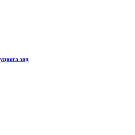
уцияга зид