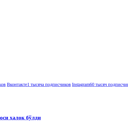
ков
Вконтакте
1 тысяча подписчиков
Instagram
60 тысяч подписчи
оси ҳалок бўлди