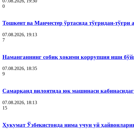
07.08.2026, 19:30
0
Тошкент ва Манчестер ўртасида тўғридан-тўғри 
07.08.2026, 19:13
7
Наманганнинг собиқ ҳокими коррупция иши бўй
07.08.2026, 18:35
9
Самарқанд вилоятида юк машинаси кабинасидаги
07.08.2026, 18:13
15
Ҳукумат Ўзбекистонда нима учун уй ҳайвонлар