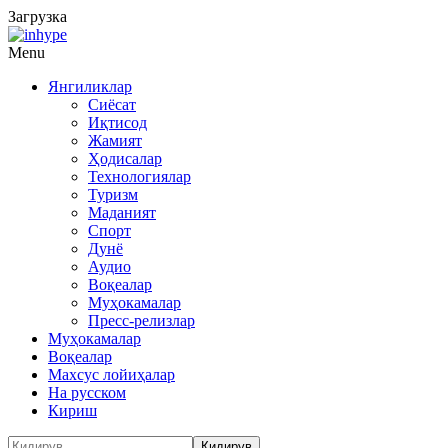
Загрузка
Menu
Янгиликлар
Сиёсат
Иқтисод
Жамият
Ҳодисалар
Технологиялар
Туризм
Маданият
Спорт
Дунё
Аудио
Воқеалар
Муҳокамалар
Пресс-релизлар
Муҳокамалар
Воқеалар
Махсус лойиҳалар
На русском
Кириш