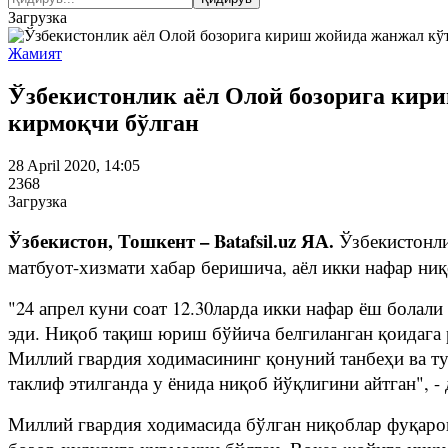
Загрузка
Жамият
Ўзбекистонлик аёл Олой бозорига кири
кирмоқчи бўлган
28 April 2020, 14:05
2368
Загрузка
Ўзбекистон, Тошкент – Batafsil.uz ЯА.
Ўзбекистонл
матбуот-хизмати хабар беришича, аёл икки нафар ни
"24 апрел куни соат 12.30ларда икки нафар ёш болал
эди. Ниқоб тақиш юриш бўйича белгиланган қоидага
Миллий гвардия ходимасининг қонуний танбеҳи ва т
таклиф этилганда у ёнида ниқоб йўқлигини айтган", 
Миллий гвардия ходимасида бўлган ниқоблар фуқарог