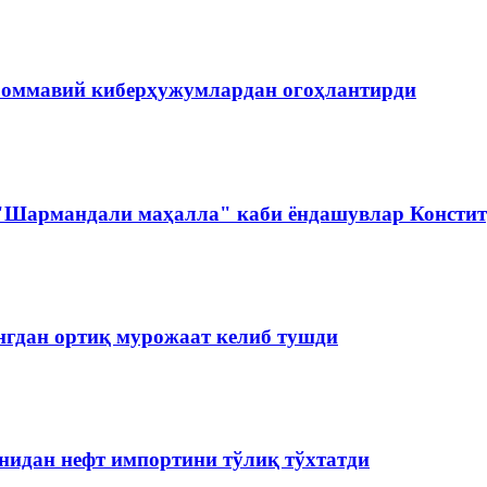
 оммавий киберҳужумлардан огоҳлантирди
 "Шармандали маҳалла" каби ёндашувлар Констит
нгдан ортиқ мурожаат келиб тушди
нидан нефт импортини тўлиқ тўхтатди