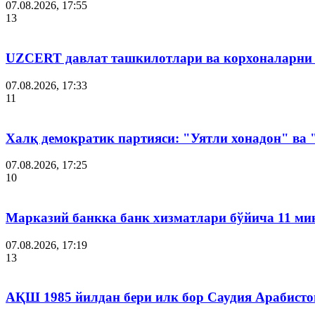
07.08.2026, 17:55
13
UZCERT давлат ташкилотлари ва корхоналарни
07.08.2026, 17:33
11
Халқ демократик партияси: "Уятли хонадон" ва
07.08.2026, 17:25
10
Марказий банкка банк хизматлари бўйича 11 ми
07.08.2026, 17:19
13
АҚШ 1985 йилдан бери илк бор Саудия Арабисто