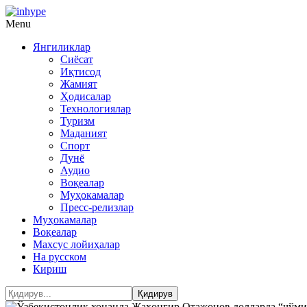
Menu
Янгиликлар
Сиёсат
Иқтисод
Жамият
Ҳодисалар
Технологиялар
Туризм
Маданият
Спорт
Дунё
Аудио
Воқеалар
Муҳокамалар
Пресс-релизлар
Муҳокамалар
Воқеалар
Махсус лойиҳалар
На русском
Кириш