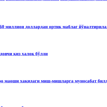
60 миллион доллардан ортиқ маблағ йўналтирила
довчи қиз ҳалок бўлди
ро маоши ҳақидаги миш-мишларга муносабат бил