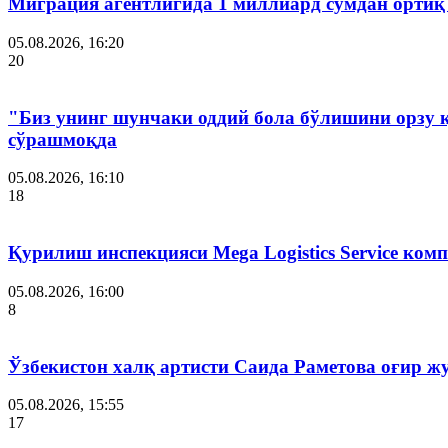
Миграция агентлигида 1 миллиард сўмдан ортиқ
05.08.2026, 16:20
20
"Биз унинг шунчаки оддий бола бўлишини орзу 
сўрашмоқда
05.08.2026, 16:10
18
Қурилиш инспекцияси Мega Logistics Service ко
05.08.2026, 16:00
8
Ўзбекистон халқ артисти Саида Раметова оғир ж
05.08.2026, 15:55
17