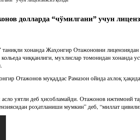
онов долларда “чўмилгани” учун лиценз
т” таниқли хонанда Жаҳонгир Отажоновни лицензиядан 
 кольеда чиққанлиги, мухлислар томонидан хонанда ус
ан.
онгир Отажонов муқаддас Рамазон ойида ахлоқ ҳақида 
и асло уятли деб ҳисобламайди. Отажонов ижтимоий т
ензиясидан роҳатланиши мумкин” деб, “миллат цивили