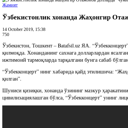
Жамият
Ўзбекистонлик хонанда Жаҳонгир Отаж
14 October 2019, 15:38
750
Ўзбекистон, Тошкент – Batafsil.uz ЯА. “Ўзбекконцер
қилмоқда. Хонанданинг сахнага долларлардан ясалган
ижтимоий тармоқларда тарқалгани бунга сабаб бўлг
“Ўзбекконцерт” нинг хабарида қайд этилишича: “Жаҳ
қилган”.
Шуниси қизиқки, хонанда ўзининг мазкур ҳаракатин
цивилизациялашган бўлса, “Ўзбекконцерт” унинг лиц