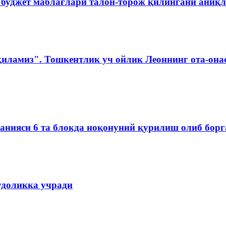
 буджет маблағлари талон-торож қилингани аниқ
қиламиз". Тошкентлик уч ойлик Леоннинг ота-она
мпанияси 6 та блокда ноқонуний қурилиш олиб бор
удоликка учради