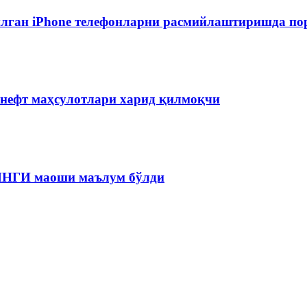
лган iPhone телефонларни расмийлаштиришда пор
 нефт маҳсулотлари харид қилмоқчи
 ЯНГИ маоши маълум бўлди