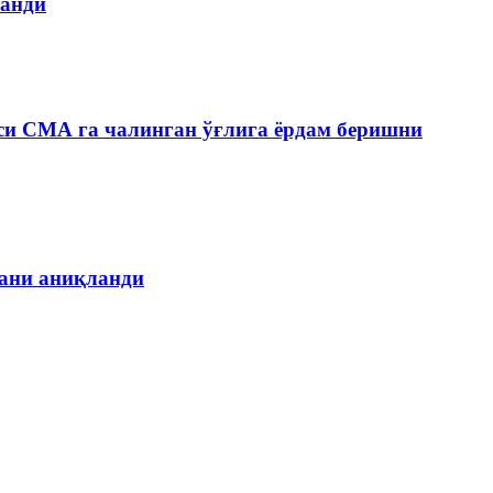
ланди
си СМА га чалинган ўғлига ёрдам беришни
гани аниқланди