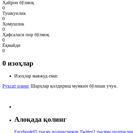
Ҳайрон бўлмоқ
0
Тушкунлик
0
Хомушлик
0
Ҳафсаласи пир бўлмоқ
0
Ёқмайди
0
0
изоҳлар
Изоҳлар мавжуд емас
Рухсат олинг
Шарҳлар қолдириш мумкин бўлиши учун.
Алоқада қолинг
Facebook
65 тысяч подписчиков
Twitter
2 тысячи подписчи