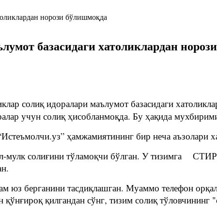
ълумот базасидаги хатоликлардан нороз
клар солиқ идоралари маълумот базасидаги хатоликла
ралар учун солиқ ҳисобланмоқда. Бу ҳақида мухбирим
 “Истеъмолчи.уз” ҳамжамиятининг бир неча аъзолари х
л-мулк солиғини тўламоқчи бўлган. У тизимга СТИР 
ан.
м юз берганини тасдиқлашган. Муаммо телефон орқал
 қўнғироқ қилгандан сўнг, тизим солиқ тўловчининг 