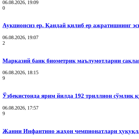
06.08.2026, 19:09
0
Аукционсиз ер. Қандай қилиб ер ажратишнинг эс
06.08.2026, 19:07
2
Марказий банк биометрик маълумотларни сақла
06.08.2026, 18:15
9
Ўзбекистонда ярим йилда 192 триллион сўмлик
06.08.2026, 17:57
9
Жанни Инфантино жаҳон чемпионатлари ҳуқуқла