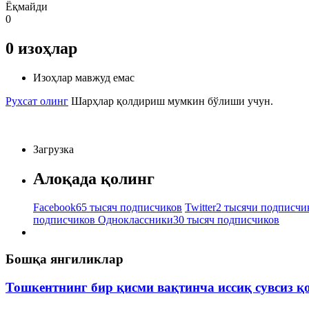
Ёқмайди
0
0
изоҳлар
Изоҳлар мавжуд емас
Рухсат олинг
Шарҳлар қолдириш мумкин бўлиши учун.
Загрузка
Алоқада қолинг
Facebook
65 тысяч подписчиков
Twitter
2 тысячи подписчи
подписчиков
Одноклассники
30 тысяч подписчиков
Бошқа янгиликлар
Тошкентнинг бир қисми вақтинча иссиқ сувсиз қ