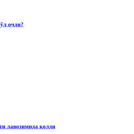
йўл очди?
ти лавозимида қолди