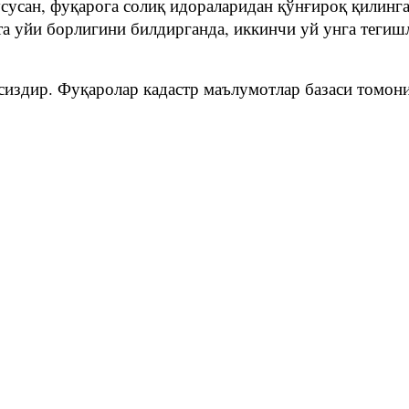
сусан, фуқарога солиқ идораларидан қўнғироқ қилинга
тта уйи борлигини билдирганда, иккинчи уй унга теги
ссиздир. Фуқаролар кадастр маълумотлар базаси томон