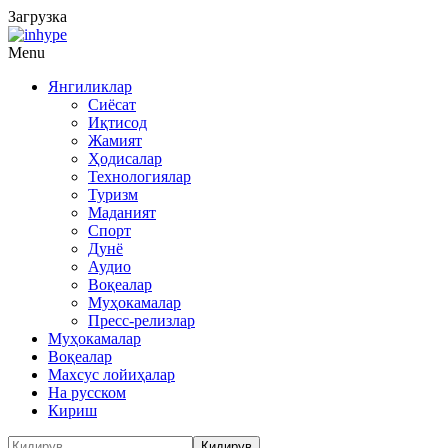
Загрузка
Menu
Янгиликлар
Сиёсат
Иқтисод
Жамият
Ҳодисалар
Технологиялар
Туризм
Маданият
Спорт
Дунё
Аудио
Воқеалар
Муҳокамалар
Пресс-релизлар
Муҳокамалар
Воқеалар
Махсус лойиҳалар
На русском
Кириш