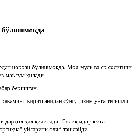
и бўлишмоқда
рдан норози бўлишмоқда. Мол-мулк ва ер солиғини
из маълум қилади.
абар беришган.
рақамини киритганидан сўнг, тизим унга тегишли
и дарҳол ҳал қилинади. Солиқ идорасига
"ортиқча" уйларини олиб ташлайди.