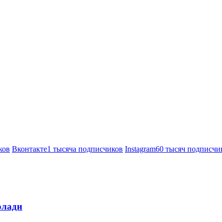
ков
Вконтакте
1 тысяча подписчиков
Instagram
60 тысяч подписчи
олади