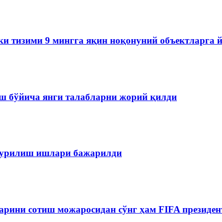
ки тизими 9 мингга яқин ноқонуний объектларга 
ш бўйича янги талабларни жорий қилди
 қурилиш ишлари бажарилди
рини сотиш можаросидан сўнг ҳам FIFA президен