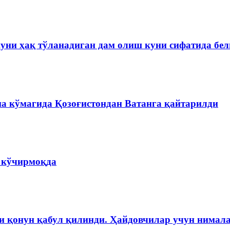
куни ҳақ тўланадиган дам олиш куни сифатида бе
на кўмагида Қозоғистондан Ватанга қайтарилди
а кўчирмоқда
и қонун қабул қилинди. Ҳайдовчилар учун нимала