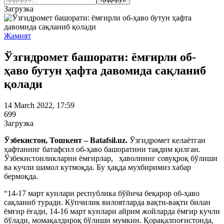
Загрузка
Жамият
Ўзгидромет башорати: ёмғирли об-
ҳаво бутун ҳафта давомида сақланиб
қолади
14 March 2022, 17:59
699
Загрузка
Ўзбекистон, Тошкент – Batafsil.uz.
Ўзгидромет келаётган
ҳафтанинг батафсил об-ҳаво башоратини тақдим қилган.
Ўзбекистонликларни ёмғирлар, ҳаволнинг совуқроқ бўлиши
ва кучли шамол кутмоқда. Бу ҳақда мухбиримиз хабар
бермоқда.
“14-17 март кунлари республика бўйича беқарор об-ҳаво
сақланиб туради. Кўпчилик вилоятларда вақти-вақти билан
ёмғир ёғади, 14-16 март кунлари айрим жойларда ёмғир кучли
бўлади, момақалдироқ бўлиши мумкин. Қорақалпоғистонда,