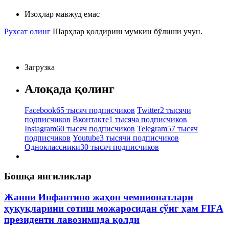
Изоҳлар мавжуд емас
Рухсат олинг
Шарҳлар қолдириш мумкин бўлиши учун.
Загрузка
Алоқада қолинг
Facebook
65 тысяч подписчиков
Twitter
2 тысячи
подписчиков
Вконтакте
1 тысяча подписчиков
Instagram
60 тысяч подписчиков
Telegram
57 тысяч
подписчиков
Youtube
3 тысячи подписчиков
Одноклассники
30 тысяч подписчиков
Бошқа янгиликлар
Жанни Инфантино жаҳон чемпионатлари
ҳуқуқларини сотиш можаросидан сўнг ҳам FIFA
президенти лавозимида қолди