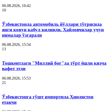
06.08.2026, 16:42
10
Ўзбекистонда автомобиль йўллари тўғрисида
янги қонун қабул қилинди. Ҳайдовчилар учун
нималар ўзгаради
06.08.2026, 15:54
13
Тошкентдаги "Миллий боғ"да тўрт ёшли қизча
вафот этди
06.08.2026, 15:53
21
Ўзбекистонга гўшт импортида Ҳиндистон
етакчи