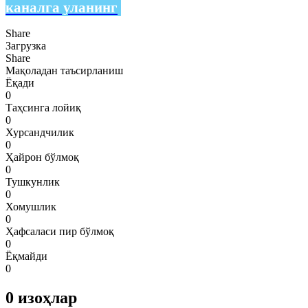
каналга уланинг
Share
Загрузка
Share
Мақоладан таъсирланиш
Ёқади
0
Таҳсинга лойиқ
0
Хурсандчилик
0
Ҳайрон бўлмоқ
0
Тушкунлик
0
Хомушлик
0
Ҳафсаласи пир бўлмоқ
0
Ёқмайди
0
0
изоҳлар