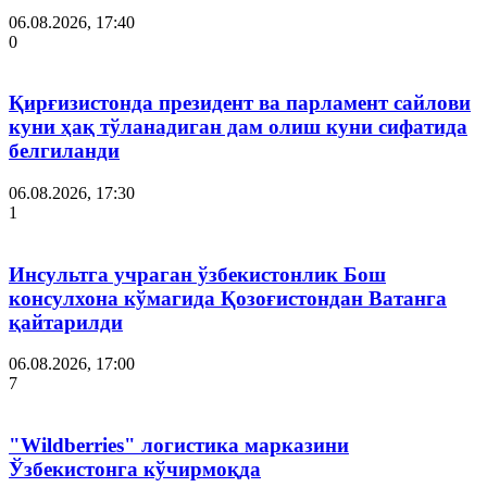
06.08.2026, 17:40
0
Қирғизистонда президент ва парламент сайлови
куни ҳақ тўланадиган дам олиш куни сифатида
белгиланди
06.08.2026, 17:30
1
Инсультга учраган ўзбекистонлик Бош
консулхона кўмагида Қозоғистондан Ватанга
қайтарилди
06.08.2026, 17:00
7
"Wildberries" логистика марказини
Ўзбекистонга кўчирмоқда