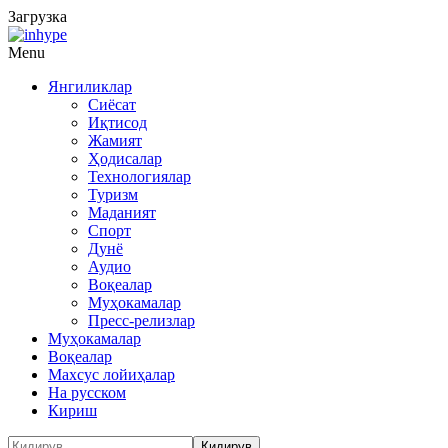
Загрузка
Menu
Янгиликлар
Сиёсат
Иқтисод
Жамият
Ҳодисалар
Технологиялар
Туризм
Маданият
Спорт
Дунё
Аудио
Воқеалар
Муҳокамалар
Пресс-релизлар
Муҳокамалар
Воқеалар
Махсус лойиҳалар
На русском
Кириш