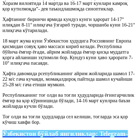
Хоразм вилоятида 14 мартда ва 16-17 март кунлари камроқ
қор кутилмоқда”- дея таъкидлашмоқда синоптиклар.
Ҳафтанинг биринчи ярмида кундуз кунги ҳарорат 14-17°
илиқдан 8-11° илиқгача ўзгариб туради, чоршанба куни 16-21°
илиқгача кўтарилади.
18 март жума куни Ўзбекистон ҳудудига Россиянинг Европа
қисмидан совуқ ҳаво массаси кириб келади. Республика
бўйича ёмғир ёғади, айрим жойларда ёмғир қисқа муддатга
қорга айланиши эҳтимоли бор. Кундуз куни ҳаво ҳарорати 7-
10° илиқгача пасаяди.
Ҳафта давомида рсепубликанинг айрим жойларида шамол 17-
22 м/с гача кучаяди, момақалдироқ пайтида шамол кучайиши
25-28 м/с гача етиши мумкин.
Республиканинг тоғ олди ва тоғли ҳудудларида ёғингарчилик
ёмғир ва қор кўринишида бўлади, 14-16 март кунлриа баъзи
жойларда кучли бўлади.
Тоғ олди ва тоғли ҳудудларда сел келиши, тоғларда эса қор
кўчиш хавфи бор.
Ўзбекистон бўйлаб янгиликлар:
Telegram-