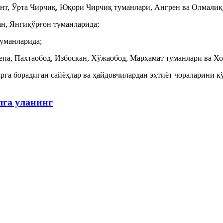
ент, Ўрта Чирчиқ, Юқори Чирчиқ туманлари, Ангрен ва Олмалиқ
ан, Янгиқўрғон туманларида;
уманларида;
па, Пахтаобод, Избоскан, Хўжаобод, Марҳамат туманлари ва Х
арга борадиган сайёҳлар ва ҳайдовчилардан эҳтиёт чораларини 
лга уланинг