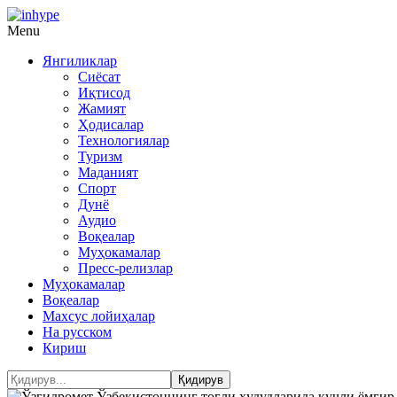
Menu
Янгиликлар
Сиёсат
Иқтисод
Жамият
Ҳодисалар
Технологиялар
Туризм
Маданият
Спорт
Дунё
Аудио
Воқеалар
Муҳокамалар
Пресс-релизлар
Муҳокамалар
Воқеалар
Махсус лойиҳалар
На русском
Кириш