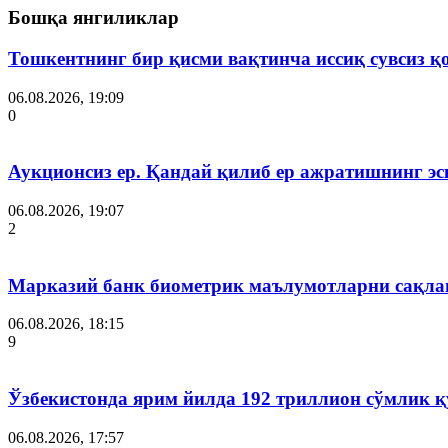
Бошқа янгиликлар
Тошкентнинг бир қисми вақтинча иссиқ сувсиз қ
06.08.2026, 19:09
0
Аукционсиз ер. Қандай қилиб ер ажратишнинг эс
06.08.2026, 19:07
2
Марказий банк биометрик маълумотларни сақла
06.08.2026, 18:15
9
Ўзбекистонда ярим йилда 192 триллион сўмлик
06.08.2026, 17:57