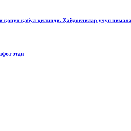
и қонун қабул қилинди. Ҳайдовчилар учун нимала
афот этди