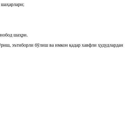
 шаҳарлари;
онобод шаҳри.
кўриш, эътиборли бўлиш ва имкон қадар хавфли ҳудудлардан