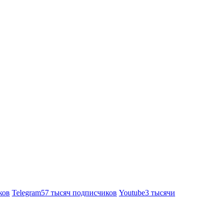
ков
Telegram
57 тысяч подписчиков
Youtube
3 тысячи