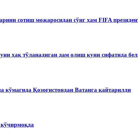
рини сотиш можаросидан сўнг ҳам FIFA президен
куни ҳақ тўланадиган дам олиш куни сифатида бе
на кўмагида Қозоғистондан Ватанга қайтарилди
а кўчирмоқда