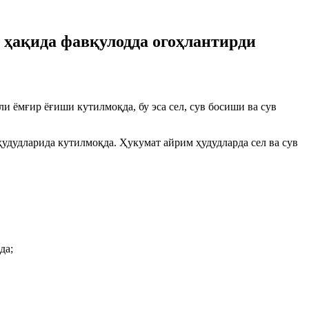
 ҳақида фавқулодда огоҳлантирди
и ёмғир ёғиши кутилмоқда, бу эса сел, сув босиши ва сув
дудларида кутилмоқда. Ҳукумат айрим ҳудудларда сел ва сув
да;