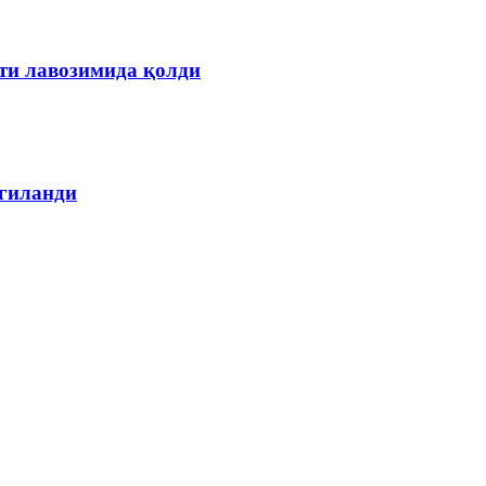
ти лавозимида қолди
лгиланди