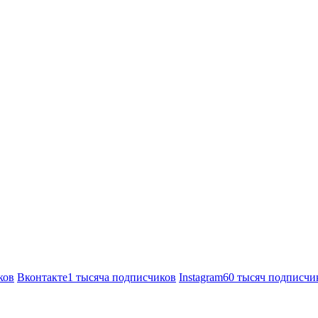
ков
Вконтакте
1 тысяча подписчиков
Instagram
60 тысяч подписчи