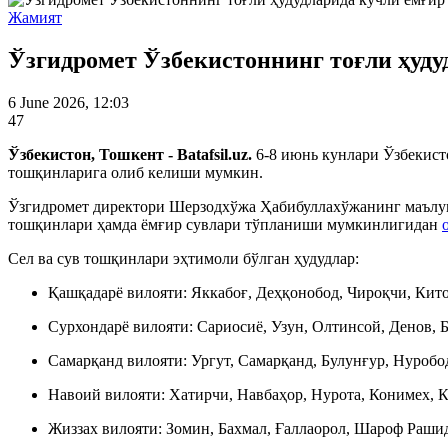
Жамият
Ўзгидромет Ўзбекистоннинг тоғли ҳуду
6 June 2026, 12:03
47
Ўзбекистон, Тошкент - Batafsil.uz.
6-8 июнь кунлари Ўзбекисто
тошқинларига олиб келиши мумкин.
Ўзгидромет директори Шерзодхўжа Ҳабибуллахўжанинг маълум 
тошқинлари ҳамда ёмғир сувлари тўпланиши мумкинлигидан
Сел ва сув тошқинлари эҳтимоли бўлган ҳудудлар:
Қашқадарё вилояти: Яккабоғ, Деҳқонобод, Чироқчи, Кито
Сурхондарё вилояти: Сариосиё, Узун, Олтинсой, Денов,
Самарқанд вилояти: Ургут, Самарқанд, Булунғур, Нуробо
Навоий вилояти: Хатирчи, Навбаҳор, Нурота, Конимех, 
Жиззах вилояти: Зомин, Бахмал, Ғаллаорол, Шароф Раши