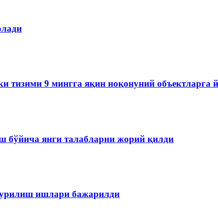
олади
ки тизими 9 мингга яқин ноқонуний объектларга 
ш бўйича янги талабларни жорий қилди
 қурилиш ишлари бажарилди