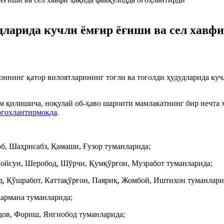
дларида кучли ёмғир ёғиши ва сел хавфи
ннинг қатор вилоятларининг тоғли ва тоғолди ҳудудларида кучл
қилишича, ноқулай об-ҳаво шароити мамлакатнинг бир нечта ҳу
огоҳлантирмоқда
.
б, Шаҳрисабз, Қамаши, Ғузор туманларида;
 Бойсун, Шеробод, Шўрчи, Қумқўрғон, Музработ туманларида;
д, Қўшработ, Каттақўрғон, Паяриқ, Жомбой, Иштихон туманлари
Кармана туманларида;
дов, Фориш, Янгиобод туманларида;