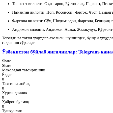
Тошкент вилояти: Оҳангарон, Бўстонлиқ, Паркент, Писк
Наманган вилояти: Поп, Косонсой, Чортоқ, Чуст, Наманг
Фарғона вилояти: Сўх, Шоҳимардон, Фарғона, Бешариқ т
Андижон вилояти: Андижон, Асака, Жалақудуқ, Қўрғонте
Тоғолди ва тоғли ҳудудлар аҳолиси, шунингдек, бундай ҳудудл
сақланиш сўралади.
Ўзбекистон бўйлаб янгиликлар: Telegram-кана
Share
Share
Мақоладан таъсирланиш
Ёқади
0
Таҳсинга лойиқ
0
Хурсандчилик
0
Ҳайрон бўлмоқ
0
Тушкунлик