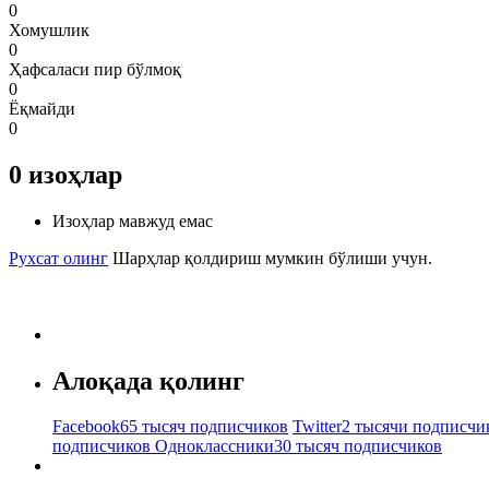
0
Хомушлик
0
Ҳафсаласи пир бўлмоқ
0
Ёқмайди
0
0
изоҳлар
Изоҳлар мавжуд емас
Рухсат олинг
Шарҳлар қолдириш мумкин бўлиши учун.
Алоқада қолинг
Facebook
65 тысяч подписчиков
Twitter
2 тысячи подписчи
подписчиков
Одноклассники
30 тысяч подписчиков