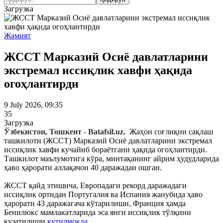
Загрузка
Жамият
ЖССТ Марказий Осиё давлатларини
экстремал иссиқлик хавфи ҳақида
огоҳлантирди
9 July 2026, 09:35
35
Загрузка
Ўзбекистон, Тошкент - Batafsil.uz.
Жаҳон соғлиқни сақлаш
ташкилоти (ЖССТ) Марказий Осиё давлатларини экстремал
иссиқлик хавфи кучайиб бораётгани ҳақида огоҳлантирди.
Ташкилот маълумотига кўра, минтақанинг айрим ҳудудларида
ҳаво ҳарорати аллақачон 40 даражадан ошган.
ЖССТ қайд этишича, Европадаги рекорд даражадаги
иссиқлик ортидан Португалия ва Испания жанубида ҳаво
ҳарорати 43 даражагача кўтарилиши, Франция ҳамда
Бенилюкс мамлакатларида эса янги иссиқлик тўлқини
кузатилиши
кутилмоқда
.