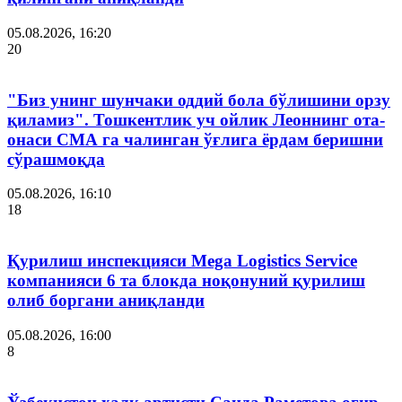
05.08.2026, 16:20
20
"Биз унинг шунчаки оддий бола бўлишини орзу
қиламиз". Тошкентлик уч ойлик Леоннинг ота-
онаси СМА га чалинган ўғлига ёрдам беришни
сўрашмоқда
05.08.2026, 16:10
18
Қурилиш инспекцияси Мega Logistics Service
компанияси 6 та блокда ноқонуний қурилиш
олиб боргани аниқланди
05.08.2026, 16:00
8