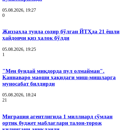
05.08.2026, 19:27
0
Жиззахда тунда содир бўлган ЙТҲда 21 ёшли
ҳайдовчи қиз ҳалок бўлди
05.08.2026, 19:25
1
"Мен бундай миқдорда пул олмайман".
Каннаваро маоши ҳақидаги миш-мишларга
муносабат билдирди
05.08.2026, 18:24
21
Миграция агентлигида 1 миллиард сўмдан
ортиқ буджет маблағлари талон-торож
қилингани аниқланди