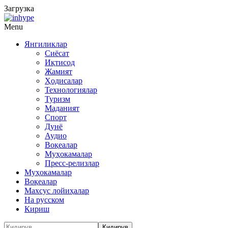
Загрузка
Menu
Янгиликлар
Сиёсат
Иқтисод
Жамият
Ҳодисалар
Технологиялар
Туризм
Маданият
Спорт
Дунё
Аудио
Воқеалар
Муҳокамалар
Пресс-релизлар
Муҳокамалар
Воқеалар
Махсус лойиҳалар
На русском
Кириш