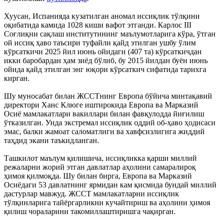
Хуусан, Испанияда кузатилган аномал иссиқлик тўлқини
оқибатида камида 1028 киши вафот этганди. Карлос III
Соғлиқни сақлаш институтининг маълумотларига кўра, ўтган
ой иссиқ ҳаво таъсири туфайли қайд этилган ушбу ўлим
кўрсаткичи 2025 йил июнь ойидаги (407 та) кўрсаткичдан
икки баробардан ҳам зиёд бўлиб, бу 2015 йилдан буён июнь
ойида қайд этилган энг юқори кўрсаткич сифатида тарихга
кирган.
Шу муносабат билан ЖССТнинг Европа бўйича минтақавий
директори Ханс Клюге иштирокида Европа ва Марказий
Осиё мамлакатлари вакиллари билан фавқулодда йиғилиш
ўтказилган. Унда экстремал иссиқлик оддий об-ҳаво ҳодисаси
эмас, балки жамоат саломатлиги ва хавфсизлигига жиддий
таҳдид экани таъкидланган.
Ташкилот маълум қилишича, иссиқликка қарши миллий
режаларни жорий этган давлатлар аҳолини самаралироқ
ҳимоя қилмоқда. Шу билан бирга, Европа ва Марказий
Осиёдаги 53 давлатнинг ярмидан кам қисмида бундай миллий
дастурлар мавжуд. ЖССТ мамлакатларни иссиқлик
тўлқинларига тайёргарликни кучайтириш ва аҳолини ҳимоя
қилиш чораларини такомиллаштиришга чақирган.