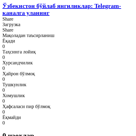
Ўзбекистон бўйлаб янгиликлар: Telegram-
каналга уланинг
Share
Загрузка
Share
Мақоладан таъсирланиш
Ёқади
0
Таҳсинга лойиқ
0
Хурсандчилик
0
Ҳайрон бўлмоқ
0
Тушкунлик
0
Хомушлик
0
Ҳафсаласи пир бўлмоқ
0
Ёқмайди
0
0
изоҳлар