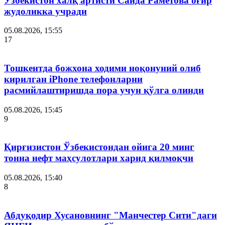
Ўзбекистон халқ артисти Саида Раметова оғир
жудоликка учради
05.08.2026, 15:55
17
Тошкентда божхона ходими ноқонуний олиб
кирилган iPhone телефонларни
расмийлаштиришда пора учун қўлга олинди
05.08.2026, 15:45
9
Қирғизистон Ўзбекистондан ойига 20 минг
тонна нефт маҳсулотлари харид қилмоқчи
05.08.2026, 15:40
8
Абдуқодир Хусановнинг "Манчестер Сити"даги