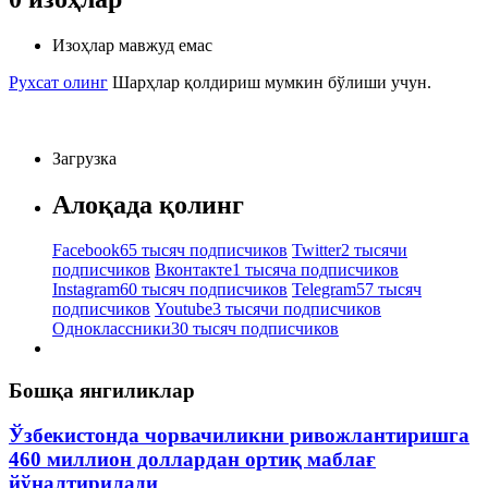
Изоҳлар мавжуд емас
Рухсат олинг
Шарҳлар қолдириш мумкин бўлиши учун.
Загрузка
Алоқада қолинг
Facebook
65 тысяч подписчиков
Twitter
2 тысячи
подписчиков
Вконтакте
1 тысяча подписчиков
Instagram
60 тысяч подписчиков
Telegram
57 тысяч
подписчиков
Youtube
3 тысячи подписчиков
Одноклассники
30 тысяч подписчиков
Бошқа янгиликлар
Ўзбекистонда чорвачиликни ривожлантиришга
460 миллион доллардан ортиқ маблағ
йўналтирилади