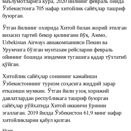
маълумотларига кўра, 2020 йилнинг февраль ойида
Ўзбекистонга 705 нафар хитойлик сайёҳлар ташриф
буюрган.
Ўтган йилнинг охирида Хитой билан жорий этилган
визасиз тартиб бекор қилингани йўқ. Аммо,
Uzbekistan Airways авиакомпанияси Пекин ва
Урумчига бўлган мунтазам рейсларни февраль
ойининг бошида эпидемия тугашига қадар тўхтатиб
қўйган.
Хитойлик сайёҳлар сонининг камайиши
Ўзбекистоннинг туризм соҳасига жиддий зарар
етказиши мумкин. Ўтган йили узоқ хорижий
давлатлардан республикага ташриф буюрган
сайёҳлар рўйхатида Хитой иккинчи ўринни
эгаллаган. 2019 йилда Ўзбекистон 61,9 минг нафар
хитойликларни қабул қилган.
Share