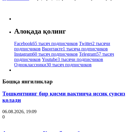
Алоқада қолинг
Facebook
65 тысяч подписчиков
Twitter
2 тысячи
подписчиков
Вконтакте
1 тысяча подписчиков
Instagram
60 тысяч подписчиков
Telegram
57 тысяч
подписчиков
Youtube
3 тысячи подписчиков
Одноклассники
30 тысяч подписчиков
Бошқа янгиликлар
Тошкентнинг бир қисми вақтинча иссиқ сувсиз
қолади
06.08.2026, 19:09
0