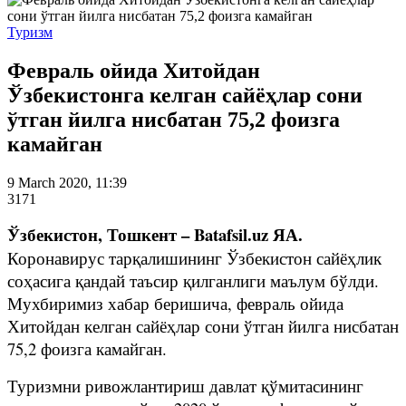
Туризм
Февраль ойида Хитойдан
Ўзбекистонга келган сайёҳлар сони
ўтган йилга нисбатан 75,2 фоизга
камайган
9 March 2020, 11:39
3171
Ўзбекистон, Тошкент – Batafsil.uz ЯА.
Коронавирус тарқалишининг Ўзбекистон сайёҳлик
соҳасига қандай таъсир қилганлиги маълум бўлди.
Мухбиримиз хабар беришича, февраль ойида
Хитойдан келган сайёҳлар сони ўтган йилга нисбатан
75,2 фоизга камайган.
Туризмни ривожлантириш давлат қўмитасининг