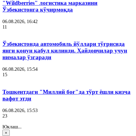
"Wildberries" логистика марказини
Ўзбекистонга кўчирмоқда
06.08.2026, 16:42
11
Ўзбекистонда автомобиль йўллари тўғрисида
янги қонун қабул қилинди. Ҳайдовчилар учун
нималар ўзгаради
06.08.2026, 15:54
15
Тошкентдаги "Миллий боғ"да тўрт ёшли қизча
вафот этди
06.08.2026, 15:53
23
Юклаш...
×