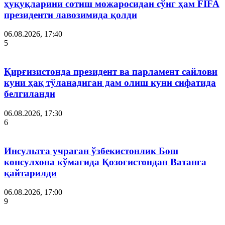
ҳуқуқларини сотиш можаросидан сўнг ҳам FIFA
президенти лавозимида қолди
06.08.2026, 17:40
5
Қирғизистонда президент ва парламент сайлови
куни ҳақ тўланадиган дам олиш куни сифатида
белгиланди
06.08.2026, 17:30
6
Инсультга учраган ўзбекистонлик Бош
консулхона кўмагида Қозоғистондан Ватанга
қайтарилди
06.08.2026, 17:00
9