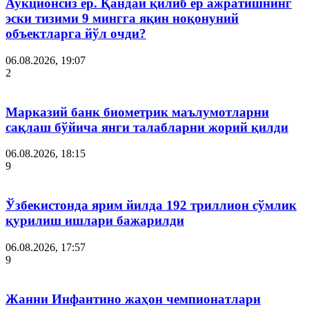
Аукционсиз ер. Қандай қилиб ер ажратишнинг
эски тизими 9 мингга яқин ноқонуний
объектларга йўл очди?
06.08.2026, 19:07
2
Марказий банк биометрик маълумотларни
сақлаш бўйича янги талабларни жорий қилди
06.08.2026, 18:15
9
Ўзбекистонда ярим йилда 192 триллион сўмлик
қурилиш ишлари бажарилди
06.08.2026, 17:57
9
Жанни Инфантино жаҳон чемпионатлари