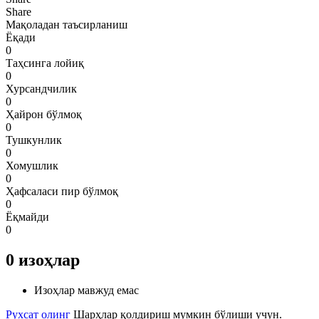
Share
Мақоладан таъсирланиш
Ёқади
0
Таҳсинга лойиқ
0
Хурсандчилик
0
Ҳайрон бўлмоқ
0
Тушкунлик
0
Хомушлик
0
Ҳафсаласи пир бўлмоқ
0
Ёқмайди
0
0
изоҳлар
Изоҳлар мавжуд емас
Рухсат олинг
Шарҳлар қолдириш мумкин бўлиши учун.