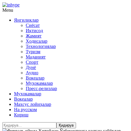
Menu
Янгиликлар
Сиёсат
Иқтисод
Жамият
Ҳодисалар
Технологиялар
Туризм
Маданият
Спорт
Дунё
Аудио
Воқеалар
Муҳокамалар
Пресс-релизлар
Муҳокамалар
Воқеалар
Махсус лойиҳалар
На русском
Кириш