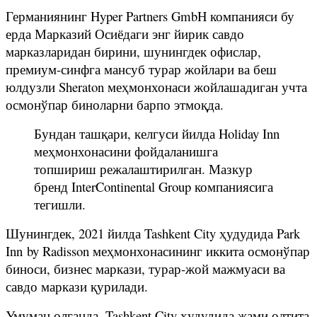
Германиянинг Hyper Partners GmbH компанияси бу
ерда Марказий Осиёдаги энг йирик савдо
марказларидан бирини, шунингдек офислар,
премиум-синфга мансуб турар жойлари ва беш
юлдузли Sheraton меҳмонхонаси жойлашадиган учта
осмонўпар биноларни барпо этмоқда.
Бундан ташқари, келгуси йилда Holiday Inn
меҳмонхонасини фойдаланишга
топшириш режалаштирилган. Мазкур
бренд InterContinental Group компаниясига
тегишли.
Шунингдек, 2021 йилда Tashkent City ҳудудида Park
Inn by Radisson меҳмонхонасининг иккита осмонўпар
биноси, бизнес маркази, турар-жой мажмуаси ва
савдо маркази қурилади.
Умуман олганда, Tashkent City ҳудудида жами олтита