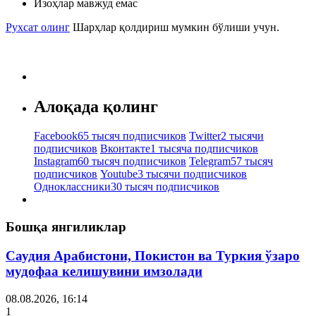
Изоҳлар мавжуд емас
Рухсат олинг
Шарҳлар қолдириш мумкин бўлиши учун.
Алоқада қолинг
Facebook
65 тысяч подписчиков
Twitter
2 тысячи
подписчиков
Вконтакте
1 тысяча подписчиков
Instagram
60 тысяч подписчиков
Telegram
57 тысяч
подписчиков
Youtube
3 тысячи подписчиков
Одноклассники
30 тысяч подписчиков
Бошқа янгиликлар
Саудия Арабистони, Покистон ва Туркия ўзаро
мудофаа келишувини имзолади
08.08.2026, 16:14
1