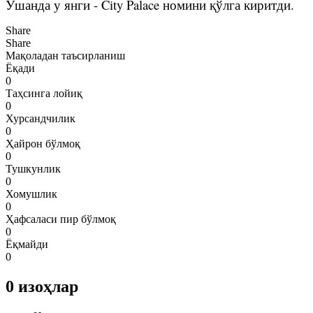
Ўшанда у янги - City Palace номини қўлга киритди.
Share
Share
Мақоладан таъсирланиш
Ёқади
0
Таҳсинга лойиқ
0
Хурсандчилик
0
Ҳайрон бўлмоқ
0
Тушкунлик
0
Хомушлик
0
Ҳафсаласи пир бўлмоқ
0
Ёқмайди
0
0
изоҳлар