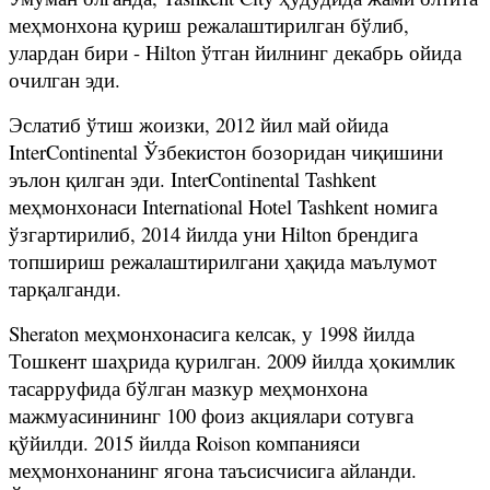
меҳмонхона қуриш режалаштирилган бўлиб,
улардан бири - Hilton ўтган йилнинг декабрь ойида
очилган эди.
Эслатиб ўтиш жоизки, 2012 йил май ойида
InterContinental Ўзбекистон бозоридан чиқишини
эълон қилган эди. InterContinental Tashkent
меҳмонхонаси International Hotel Tashkent номига
ўзгартирилиб, 2014 йилда уни Hilton брендига
топшириш режалаштирилгани ҳақида маълумот
тарқалганди.
Sheraton меҳмонхонасига келсак, у 1998 йилда
Тошкент шаҳрида қурилган. 2009 йилда ҳокимлик
тасарруфида бўлган мазкур меҳмонхона
мажмуасинининг 100 фоиз акциялари сотувга
қўйилди. 2015 йилда Roison компанияси
меҳмонхонанинг ягона таъсисчисига айланди.