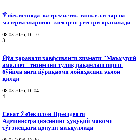
Ўзбекистонда экстремистик ташкилотлар ва
материалларнинг электрон реестри яратилади
08.08.2026, 16:10
3
Йўл ҳаракати хавфсизлиги хизмати "Маъмурий
амалиёт" тизимини тўлиқ рақамлаштириш
бўйича янги йўриқнома лойиҳасини эълон
қилди
08.08.2026, 16:04
4
Сенат Ўзбекистон Президенти
Администрациясининг ҳуқуқий мақоми
тўғрисидаги қонунн маъқуллади
08.08.2026, 13:20