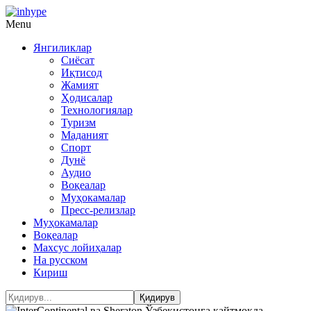
Menu
Янгиликлар
Сиёсат
Иқтисод
Жамият
Ҳодисалар
Технологиялар
Туризм
Маданият
Спорт
Дунё
Аудио
Воқеалар
Муҳокамалар
Пресс-релизлар
Муҳокамалар
Воқеалар
Махсус лойиҳалар
На русском
Кириш