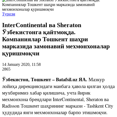
Туризм
InterContinental ва Sheraton
Ўзбекистонга қайтмоқда.
Компаниялар Тошкент шаҳри
марказида замонавий мехмонхоналар
қуришмоқчи
14 January 2020, 11:58
2865
Ўзбекистон, Тошкент – Batafsil.uz ЯА.
Мазкур
лойиҳа дирекциясидаги манбага ҳавола қилган ҳолда
мухбиримиз хабар қилишича, учта йирик
мехмонхона брендлари InterContinental, Sheraton ва
Radisson Тошкент шаҳрининг маркази - Tashkent City
ҳудудида янги мехмонхоналар барпо этишмоқчи.