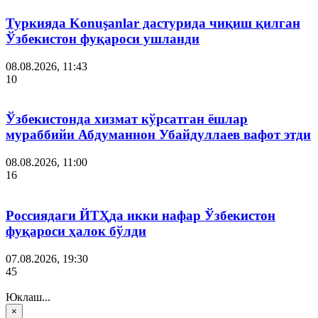
Туркияда Konuşanlar дастурида чиқиш қилган
Ўзбекистон фуқароси ушланди
08.08.2026, 11:43
10
Ўзбекистонда хизмат кўрсатган ёшлар
мураббийи Абдуманнон Убайдуллаев вафот этди
08.08.2026, 11:00
16
Россиядаги ЙТҲда икки нафар Ўзбекистон
фуқароси ҳалок бўлди
07.08.2026, 19:30
45
Юклаш...
×