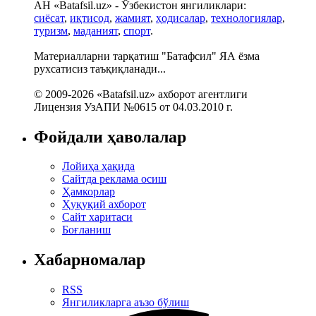
АН «Batafsil.uz» - Ўзбекистон янгиликлари:
сиёсат
,
иқтисод
,
жамият
,
ҳодисалар
,
технологиялар
,
туризм
,
маданият
,
спорт
.
Материалларни тарқатиш "Батафсил" ЯА ёзма
рухсатисиз таъқиқланади...
© 2009-2026 «Batafsil.uz» ахборот агентлиги
Лицензия УзАПИ №0615 от 04.03.2010 г.
Фойдали ҳаволалар
Лойиҳа ҳақида
Сайтда реклама осиш
Ҳамкорлар
Ҳуқуқий ахборот
Сайт харитаси
Боғланиш
Хабарномалар
RSS
Янгиликларга аъзо бўлиш