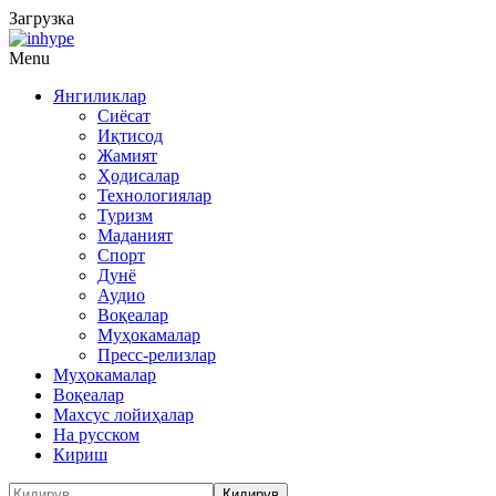
Загрузка
Menu
Янгиликлар
Сиёсат
Иқтисод
Жамият
Ҳодисалар
Технологиялар
Туризм
Маданият
Спорт
Дунё
Аудио
Воқеалар
Муҳокамалар
Пресс-релизлар
Муҳокамалар
Воқеалар
Махсус лойиҳалар
На русском
Кириш