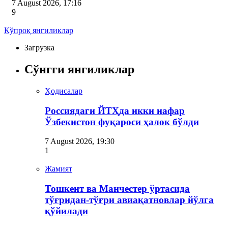
7 August 2026, 17:16
9
Кўпроқ янгиликлар
Загрузка
Сўнгги янгиликлар
Ҳодисалар
Россиядаги ЙТҲда икки нафар
Ўзбекистон фуқароси ҳалок бўлди
7 August 2026, 19:30
1
Жамият
Тошкент ва Манчестер ўртасида
тўғридан-тўғри авиақатновлар йўлга
қўйилади