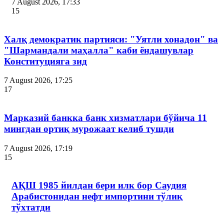
7 August 2026, 17:33
15
Халқ демократик партияси: "Уятли хонадон" ва
"Шармандали маҳалла" каби ёндашувлар
Конституцияга зид
7 August 2026, 17:25
17
Марказий банкка банк хизматлари бўйича 11
мингдан ортиқ мурожаат келиб тушди
7 August 2026, 17:19
15
АҚШ 1985 йилдан бери илк бор Саудия
Арабистонидан нефт импортини тўлиқ
тўхтатди