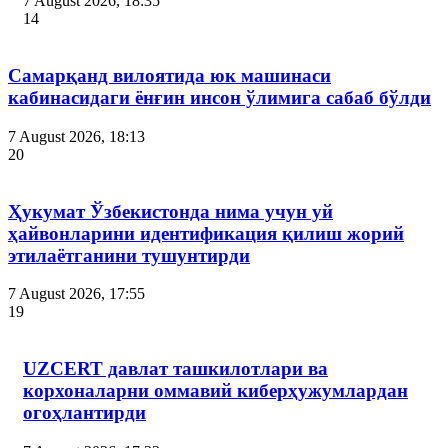
7 August 2026, 18:35
14
Самарқанд вилоятида юк машинаси
кабинасидаги ёнғин инсон ўлимига сабаб бўлди
7 August 2026, 18:13
20
Ҳукумат Ўзбекистонда нима учун уй
ҳайвонларини идентификация қилиш жорий
этилаётганини тушунтирди
7 August 2026, 17:55
19
UZCERT давлат ташкилотлари ва
корхоналарни оммавий киберҳужумлардан
огоҳлантирди