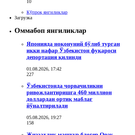
10
Кўпроқ янгиликлар
Загрузка
Оммабоп янгиликлар
Японияда ноқонуний бўлиб турган
икки нафар Ўзбекистон фуқароси
депортация қилинди
01.08.2026, 17:42
227
Ўзбекистонда чорвачиликни
ривожлантиришга 460 миллион
доллардан ортиқ маблағ
йўналтирилади
05.08.2026, 19:27
158
Жиззахлик машҳур блогер Орзу