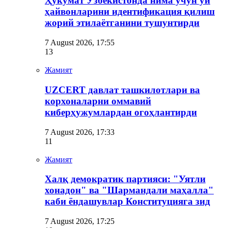
Ҳукумат Ўзбекистонда нима учун уй
ҳайвонларини идентификация қилиш
жорий этилаётганини тушунтирди
7 August 2026, 17:55
13
Жамият
UZCERT давлат ташкилотлари ва
корхоналарни оммавий
киберҳужумлардан огоҳлантирди
7 August 2026, 17:33
11
Жамият
Халқ демократик партияси: "Уятли
хонадон" ва "Шармандали маҳалла"
каби ёндашувлар Конституцияга зид
7 August 2026, 17:25