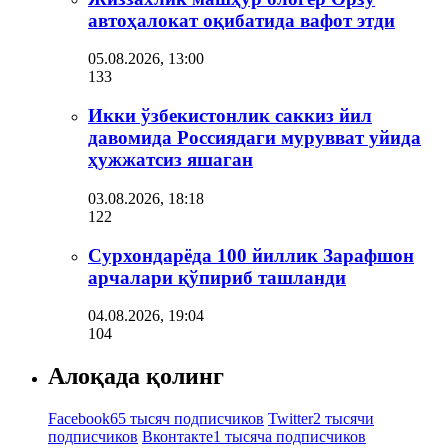
автоҳалокат оқибатида вафот этди
05.08.2026, 13:00
133
Икки ўзбекистонлик саккиз йил
давомида Россиядаги мурувват уйида
ҳужжатсиз яшаган
03.08.2026, 18:18
122
Сурхондарёда 100 йиллик Зарафшон
арчалари қўпириб ташланди
04.08.2026, 19:04
104
Алоқада қолинг
Facebook
65 тысяч подписчиков
Twitter
2 тысячи
подписчиков
Вконтакте
1 тысяча подписчиков