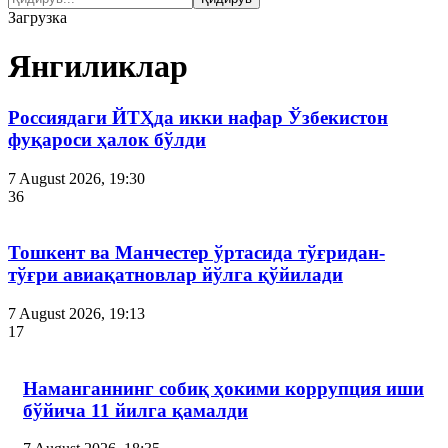
Загрузка
Янгиликлар
Россиядаги ЙТҲда икки нафар Ўзбекистон
фуқароси ҳалок бўлди
7 August 2026, 19:30
36
Тошкент ва Манчестер ўртасида тўғридан-
тўғри авиақатновлар йўлга қўйилади
7 August 2026, 19:13
17
Наманганнинг собиқ ҳокими коррупция иши
бўйича 11 йилга қамалди