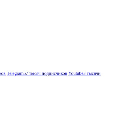
ков
Telegram
57 тысяч подписчиков
Youtube
3 тысячи