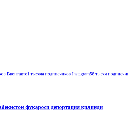
ков
Вконтакте
1 тысяча подписчиков
Instagram
58 тысяч подписчи
збекистон фуқароси депортация қилинди