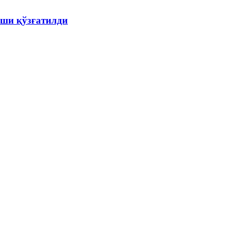
ши қўзғатилди