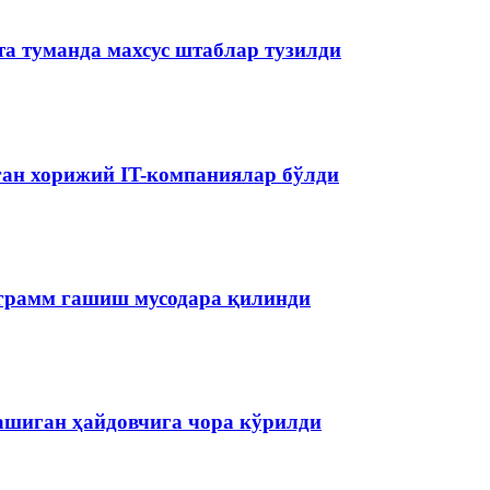
та туманда махсус штаблар тузилди
аган хорижий IT-компаниялар бўлди
ограмм гашиш мусодара қилинди
ашиган ҳайдовчига чора кўрилди