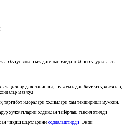
и
 улар бутун яшаш муддати давомида тиббий суғуртага эга
к стационар даволанишни, шу жумладан бахтсиз ҳодисалар,
қоидалар мавжуд.
уқ-тартибот идоралари ходимлари ҳам текшириши мумкин.
арур ҳужжатларни олдиндан тайёрлаш тавсия этилди.
тдан чиқиш шартларини
соддалаштирди
. Энди
.