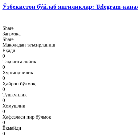
Ўзбекистон бўйлаб янгиликлар: Telegram-кана
Share
Загрузка
Share
Мақоладан таъсирланиш
Ёқади
0
Таҳсинга лойиқ
0
Хурсандчилик
0
Ҳайрон бўлмоқ
0
Тушкунлик
0
Хомушлик
0
Ҳафсаласи пир бўлмоқ
0
Ёқмайди
0