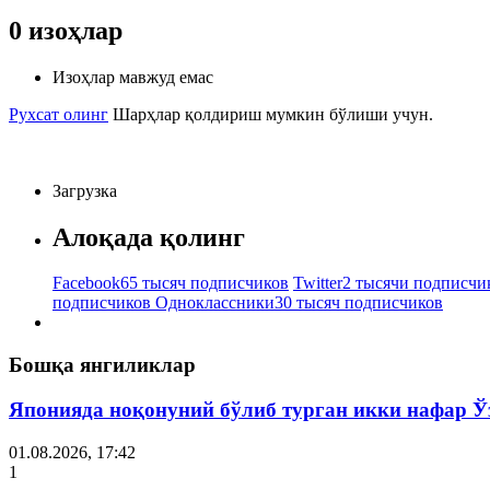
0
изоҳлар
Изоҳлар мавжуд емас
Рухсат олинг
Шарҳлар қолдириш мумкин бўлиши учун.
Загрузка
Алоқада қолинг
Facebook
65 тысяч подписчиков
Twitter
2 тысячи подписчи
подписчиков
Одноклассники
30 тысяч подписчиков
Бошқа янгиликлар
Японияда ноқонуний бўлиб турган икки нафар Ў
01.08.2026, 17:42
1