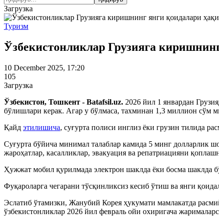
Загрузка
Туризм
Ўзбекистонликлар Грузияга киришнинг
10 December 2025, 17:20
105
Загрузка
Ўзбекистон, Тошкент - Batafsil.uz.
2026 йил 1 январдан Грузия
бўлишлари керак. Агар у бўлмаса, тахминан 1,3 миллион сўм 
Қайд
этилишича
, суғурта полиси инглиз ёки грузин тилида р
Суғурта бўйича минимал талаблар камида 5 минг долларлик ш
жароҳатлар, касалликлар, эвакуация ва репатриацияни қоплашн
Ҳужжат мобил қурилмада электрон шаклда ёки босма шаклда б
Фуқароларга чегарани тўсқинликсиз кесиб ўтиш ва янги қоида
Эслатиб ўтамизки, Жанубий Корея ҳукумати мамлакатда расм
ўзбекистонликлар 2026 йил февраль ойи охиригача жарималарс