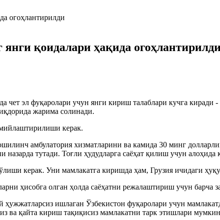
 янги қоидалари ҳақида огоҳлантирилд
да чет эл фуқаролари учун янги кириш талаблари кучга киради -
миқдорида жарима солинади.
асмийлаштирилиши керак.
ошилинч амбулатория хизматларини ва камида 30 минг долларли
и назарда тутади. Тоғли ҳудудларга саёҳат қилиш учун алоҳида 
ўлиши керак. Уни мамлакатга киришда ҳам, Грузия ичидаги ҳуқ
ларни ҳисобга олган ҳолда саёҳатни режалаштириш учун барча з
ий ҳужжатларсиз ишлаган Ўзбекистон фуқаролари учун мамлака
из ва қайта кириш тақиқисиз мамлакатни тарк этишлари мумкин