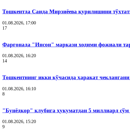
Тошкентда Саида Мирзиёева қурилишини тўхтат
01.08.2026, 17:00
17
Фарғонада "Инсон" маркази ходими фожиали тар
01.08.2026, 16:20
14
Тошкентнинг икки кўчасида ҳаракат чеклангани 
01.08.2026, 16:10
8
"Бунёдкор" клубига ҳукуматдан 5 миллиард сўм
01.08.2026, 15:20
9