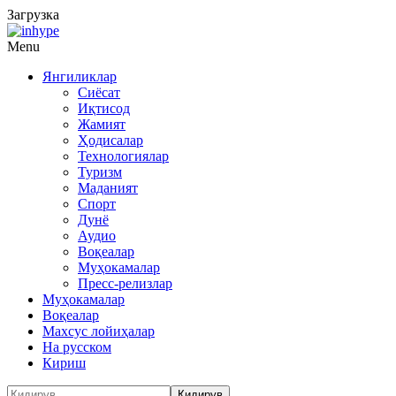
Загрузка
Menu
Янгиликлар
Сиёсат
Иқтисод
Жамият
Ҳодисалар
Технологиялар
Туризм
Маданият
Спорт
Дунё
Аудио
Воқеалар
Муҳокамалар
Пресс-релизлар
Муҳокамалар
Воқеалар
Махсус лойиҳалар
На русском
Кириш