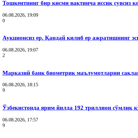
Тошкентнинг бир қисми вақтинча иссиқ сувсиз қ
06.08.2026, 19:09
0
Аукционсиз ер. Қандай қилиб ер ажратишнинг эс
06.08.2026, 19:07
2
Марказий банк биометрик маълумотларни сақла
06.08.2026, 18:15
9
Ўзбекистонда ярим йилда 192 триллион сўмлик
06.08.2026, 17:57
9