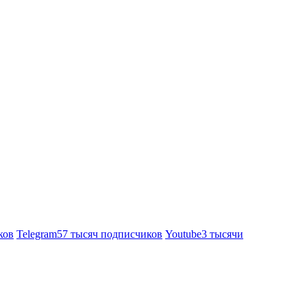
ков
Telegram
57 тысяч подписчиков
Youtube
3 тысячи