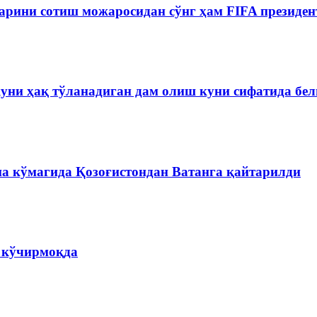
рини сотиш можаросидан сўнг ҳам FIFA президен
куни ҳақ тўланадиган дам олиш куни сифатида бе
на кўмагида Қозоғистондан Ватанга қайтарилди
а кўчирмоқда