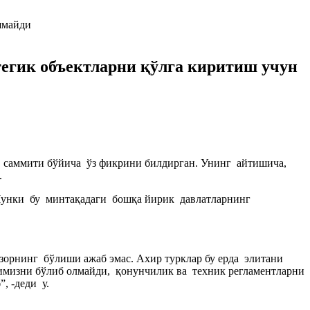
атегик объектларни қўлга киритиш учун
саммити бўйича ўз фикрини билдирган. Унинг айтишича,
.
 Чунки бу минтақадаги бошқа йирик давлатларнинг
зорнинг бўлиши ажаб эмас. Ахир турклар бу ерда элитани
мизни бўлиб олмайди, қонунчилик ва техник регламентларни
, -деди у.