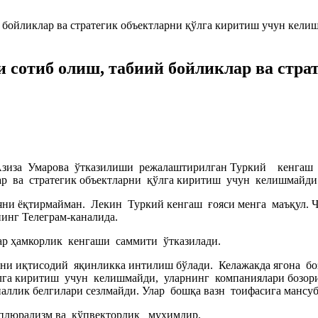
ни сотиб олиш, табиий бойликлар ва стр
 Азиза Умарова ўтказилиши режалаштирилган Туркий кенгаш 
ар ва стратегик объектларни қўлга киритиш учун келишмайди
ияни ёқтирмайман. Лекин Туркий кенгаш ғояси менга маъқул.
нинг Телеграм-каналида.
лар ҳамкорлик кенгаши саммити ўтказилади.
ани иқтисодий яқинликка интилиш бўлади. Келажакда ягона бо
ўлга киритиш учун келишмайди, уларнинг компаниялари бозори
ллик белгилари сезлмайди. Улар бошқа вазн тоифасига мансуб”
плюрализм ва кўпвекторлик муҳимдир.