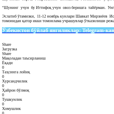
“Шунинг учун бу Иттифоқ учун овоз беришга тайёрман. Унга
Эслатиб ўтамизки, 11-12 ноябрь кунлари Шавкат Мирзиёев И
томонидан қатор икки томонлама учрашувлар ўтказилиши реж
Ўзбекистон бўйлаб янгиликлар:
Telegram-ка
Share
Загрузка
Share
Мақоладан таъсирланиш
Ёқади
0
Таҳсинга лойиқ
0
Хурсандчилик
0
Ҳайрон бўлмоқ
0
Тушкунлик
0
Хомушлик
0