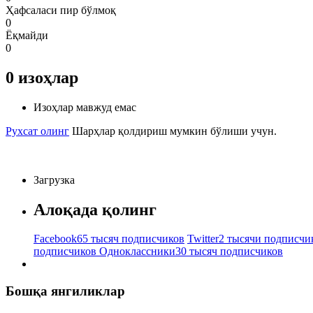
Ҳафсаласи пир бўлмоқ
0
Ёқмайди
0
0
изоҳлар
Изоҳлар мавжуд емас
Рухсат олинг
Шарҳлар қолдириш мумкин бўлиши учун.
Загрузка
Алоқада қолинг
Facebook
65 тысяч подписчиков
Twitter
2 тысячи подписчи
подписчиков
Одноклассники
30 тысяч подписчиков
Бошқа янгиликлар