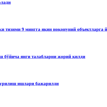
олади
ки тизими 9 мингга яқин ноқонуний объектларга 
ш бўйича янги талабларни жорий қилди
 қурилиш ишлари бажарилди