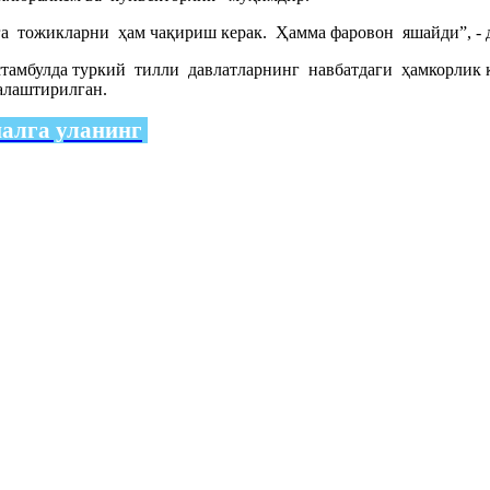
 тожикларни ҳам чақириш керак. Ҳамма фаровон яшайди”, - д
стамбулда туркий тилли давлатларнинг навбатдаги ҳамкорлик
алаштирилган.
налга уланинг