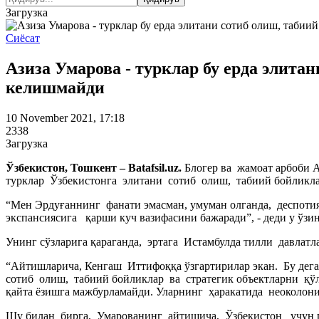
Загрузка
Сиёсат
Азиза Умарова - турклар бу ерда элита
келишмайди
10 November 2021, 17:18
2338
Загрузка
Ўзбекистон, Тошкент – Batafsil.uz.
Блогер ва жамоат арбоби
турклар Ўзбекистонга элитани сотиб олиш, табиий бойликл
“Мен Эрдуғаннинг фанати эмасман, умуман олганда, деспот
экспансиясига қарши куч вазифасини бажаради”, - деди у ўзи
Унинг сўзларига қараганда, эртага Истамбулда тилли давлат
“Айтишларича, Кенгаш Иттифоққа ўзгартирилар экан. Бу дег
сотиб олиш, табиий бойликлар ва стратегик объектларни қ
қайта ёзишга мажбурламайди. Уларнинг ҳаракатида неоколониа
Шу билан бирга, Умарованинг айтишича, Ўзбекистон учун 