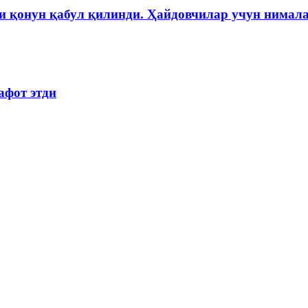
и қонун қабул қилинди. Ҳайдовчилар учун нимала
афот этди