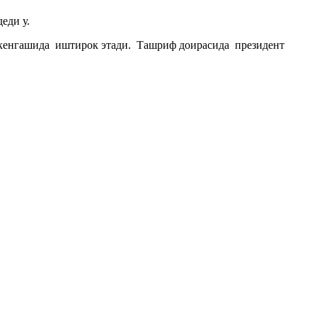
еди у.
 кенгашида иштирок этади. Ташриф доирасида президент