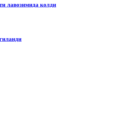
ти лавозимида қолди
лгиланди