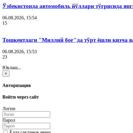
Ўзбекистонда автомобиль йўллари тўғрисида янг
06.08.2026, 15:54
15
Тошкентдаги "Миллий боғ"да тўрт ёшли қизча в
06.08.2026, 15:53
23
Юклаш...
×
Авторизация
Войти через сайт
Логин
Парол
Ёдда сақламоқ мени