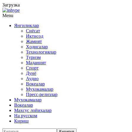
Загрузка
Menu
Янгиликлар
Сиёсат
Иқтисод
Жамият
Ҳодисалар
Технологиялар
Туризм
Маданият
Спорт
Дунё
Аудио
Воқеалар
Муҳокамалар
Пресс-релизлар
Муҳокамалар
Воқеалар
Махсус лойиҳалар
На русском
Кириш