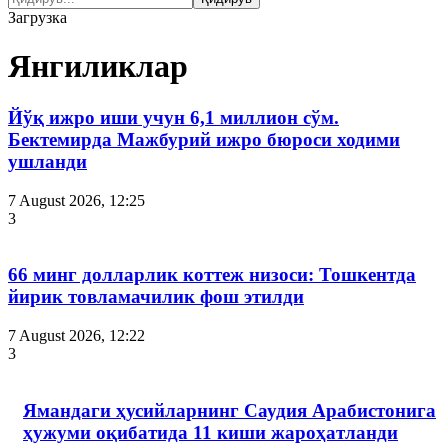
Загрузка
Янгиликлар
Йўқ ижро иши учун 6,1 миллион сўм.
Бектемирда Мажбурий ижро бюроси ходими
ушланди
7 August 2026, 12:25
3
66 минг долларлик коттеж низоси: Тошкентда
йирик товламачилик фош этилди
7 August 2026, 12:22
3
Ямандаги ҳусийларнинг Саудия Арабистонига
ҳужуми оқибатида 11 киши жароҳатланди