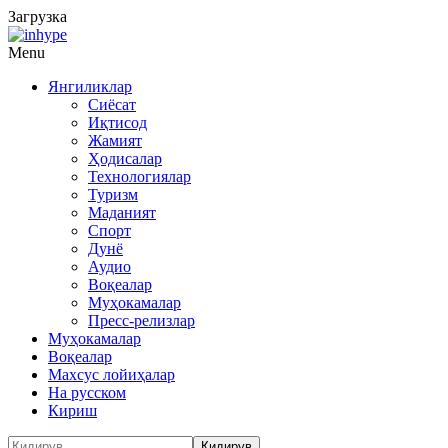
Загрузка
Menu
Янгиликлар
Сиёсат
Иқтисод
Жамият
Ҳодисалар
Технологиялар
Туризм
Маданият
Спорт
Дунё
Аудио
Воқеалар
Муҳокамалар
Пресс-релизлар
Муҳокамалар
Воқеалар
Махсус лойиҳалар
На русском
Кириш