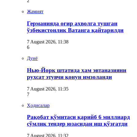
2
Жамият
Германияда оғир аҳволга тушган
ўзбекистонлик Ватанга қайтарилди
7 August 2026, 11:38
6
Дунё
Нью-Йорк штатида ҳам эвтаназияни
рухсат этувчи қонун имзоланди
7 August 2026, 11:35
7
Ҳодисалар
Рақобат қўмитаси қарийб 6 миллиард
сўмлик тендер юзасидан иш қўзғатди
7 August 2026, 11:32