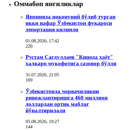
Оммабоп янгиликлар
Японияда ноқонуний бўлиб турган
икки нафар Ўзбекистон фуқароси
депортация қилинди
01.08.2026, 17:42
220
Рустам Сагдуллаев "Кинода ҳаёт"
халқаро мукофотига сазовор бўлди
31.07.2026, 21:05
169
Ўзбекистонда чорвачиликни
ривожлантиришга 460 миллион
доллардан ортиқ маблағ
йўналтирилади
05.08.2026, 19:27
144