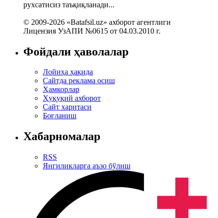
рухсатисиз таъқиқланади...
© 2009-2026 «Batafsil.uz» ахборот агентлиги
Лицензия УзАПИ №0615 от 04.03.2010 г.
Фойдали ҳаволалар
Лойиҳа ҳақида
Сайтда реклама осиш
Ҳамкорлар
Ҳуқуқий ахборот
Сайт харитаси
Боғланиш
Хабарномалар
RSS
Янгиликларга аъзо бўлиш