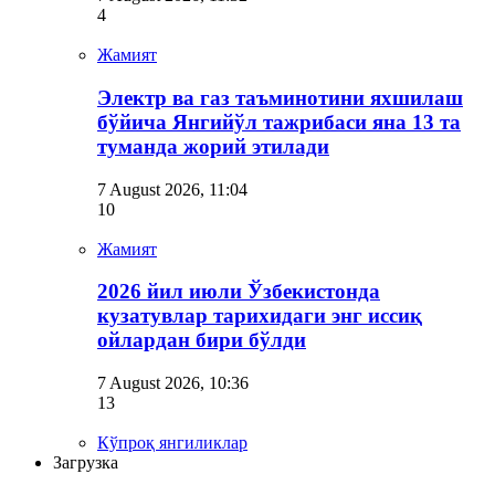
4
Жамият
Электр ва газ таъминотини яхшилаш
бўйича Янгийўл тажрибаси яна 13 та
туманда жорий этилади
7 August 2026, 11:04
10
Жамият
2026 йил июли Ўзбекистонда
кузатувлар тарихидаги энг иссиқ
ойлардан бири бўлди
7 August 2026, 10:36
13
Кўпроқ янгиликлар
Загрузка