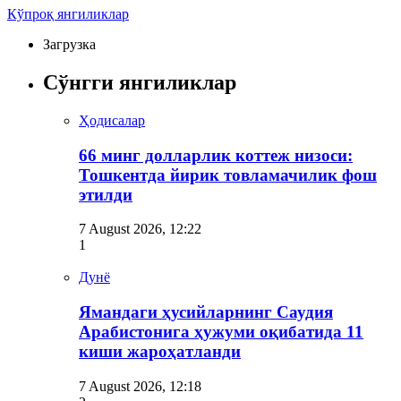
Кўпроқ янгиликлар
Загрузка
Сўнгги янгиликлар
Ҳодисалар
66 минг долларлик коттеж низоси:
Тошкентда йирик товламачилик фош
этилди
7 August 2026, 12:22
1
Дунё
Ямандаги ҳусийларнинг Саудия
Арабистонига ҳужуми оқибатида 11
киши жароҳатланди
7 August 2026, 12:18