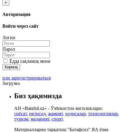
×
Авторизация
Войти через сайт
Логин
Парол
Ёдда сақламоқ мени
или зарегистрироваться
Загрузка
Биз ҳақимизда
АН «Batafsil.uz» - Ўзбекистон янгиликлари:
сиёсат
,
иқтисод
,
жамият
,
ҳодисалар
,
технологиялар
,
туризм
,
маданият
,
спорт
.
Материалларни тарқатиш "Батафсил" ЯА ёзма