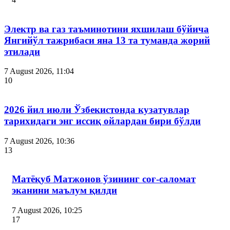
Электр ва газ таъминотини яхшилаш бўйича
Янгийўл тажрибаси яна 13 та туманда жорий
этилади
7 August 2026, 11:04
10
2026 йил июли Ўзбекистонда кузатувлар
тарихидаги энг иссиқ ойлардан бири бўлди
7 August 2026, 10:36
13
Матёқуб Матжонов ўзининг соғ-саломат
эканини маълум қилди
7 August 2026, 10:25
17