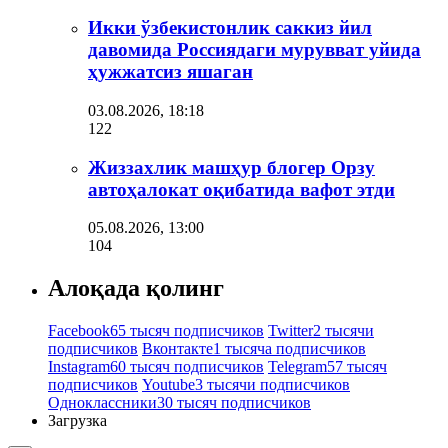
Икки ўзбекистонлик саккиз йил
давомида Россиядаги мурувват уйида
ҳужжатсиз яшаган
03.08.2026, 18:18
122
Жиззахлик машҳур блогер Орзу
автоҳалокат оқибатида вафот этди
05.08.2026, 13:00
104
Алоқада қолинг
Facebook
65 тысяч подписчиков
Twitter
2 тысячи
подписчиков
Вконтакте
1 тысяча подписчиков
Instagram
60 тысяч подписчиков
Telegram
57 тысяч
подписчиков
Youtube
3 тысячи подписчиков
Одноклассники
30 тысяч подписчиков
Загрузка