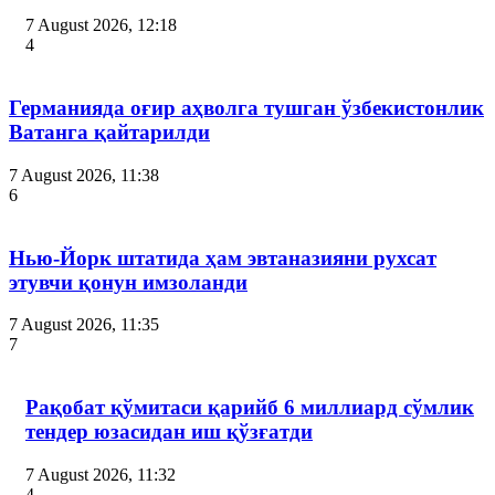
7 August 2026, 12:18
4
Германияда оғир аҳволга тушган ўзбекистонлик
Ватанга қайтарилди
7 August 2026, 11:38
6
Нью-Йорк штатида ҳам эвтаназияни рухсат
этувчи қонун имзоланди
7 August 2026, 11:35
7
Рақобат қўмитаси қарийб 6 миллиард сўмлик
тендер юзасидан иш қўзғатди
7 August 2026, 11:32
4