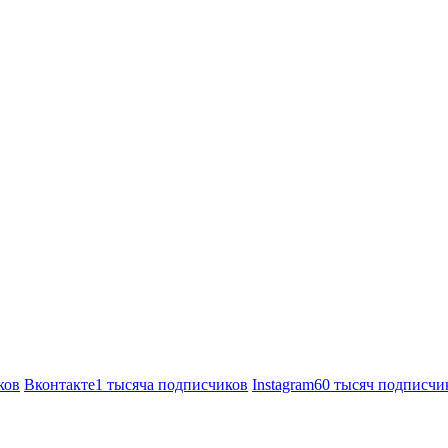
ков
Вконтакте
1 тысяча подписчиков
Instagram
60 тысяч подписчи