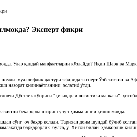
илмоқда? Эксперт фикри
қда. Улар қандай манфаатларни кўзлайди? Яқин Шарқ ва Марк
" номли муаллифлик дастури эфирида эксперт Ўзбекистон ва А
хши назорат қилинаётганини эслатиб ўтди.
ғловчи Дўстлик кўприги "қизиқарли логистика маркази" ҳисоб
 вазиятни беқарорлаштириш учун ҳамма ишни қилишмоқда.
ан сўнг оч баҳор келади. Тарихан доим шундай бўлиб келган.
мамлакатда барқарорлик бўлса, у Хитой билан ҳамкорлик қилиш