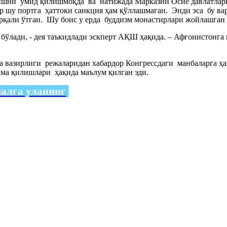
лишни умид қилишмоқда ва натижада Марказий Осиё давлатлар
р шу портга ҳаттоки санкция ҳам қўллашмаган. Энди эса бу ва
али ўтган. Шу боис у ерда буддизм монастирлари жойлашган ва
 бўлади, - дея таъкидлади эскперт АҚШ ҳақида. – Афғонистонг
а вазирлиги режаларидан хабардор Конгрессдаги манбаларга ҳ
ма қилишлари ҳақида маълум қилган эди.
налга уланинг