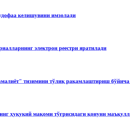
мудофаа келишувини имзолади
риалларнинг электрон реестри яратилади
амалиёт" тизимини тўлиқ рақамлаштириш бўйича 
инг ҳуқуқий мақоми тўғрисидаги қонунн маъқул