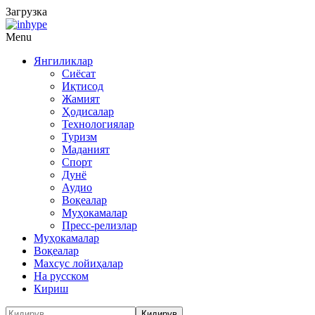
Загрузка
Menu
Янгиликлар
Сиёсат
Иқтисод
Жамият
Ҳодисалар
Технологиялар
Туризм
Маданият
Спорт
Дунё
Аудио
Воқеалар
Муҳокамалар
Пресс-релизлар
Муҳокамалар
Воқеалар
Махсус лойиҳалар
На русском
Кириш