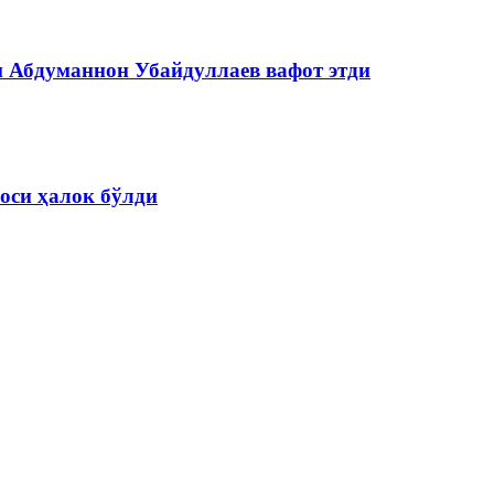
и Абдуманнон Убайдуллаев вафот этди
оси ҳалок бўлди