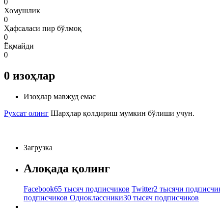
0
Хомушлик
0
Ҳафсаласи пир бўлмоқ
0
Ёқмайди
0
0
изоҳлар
Изоҳлар мавжуд емас
Рухсат олинг
Шарҳлар қолдириш мумкин бўлиши учун.
Загрузка
Алоқада қолинг
Facebook
65 тысяч подписчиков
Twitter
2 тысячи подписчи
подписчиков
Одноклассники
30 тысяч подписчиков