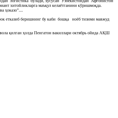
идан логистика бўлади, хусусан Ўзбекистондан Афғонистон
риант хитойликларга маъқул келаётганини кўришмоқда.
 ҳоказо”....
а юк етказиб беришнинг бу каби бошқа ноёб тизими мавжуд
авола қилган ҳолда Пенгатон вакиллари октябрь ойида АҚШ