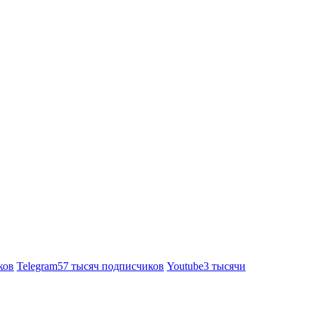
ков
Telegram
57 тысяч подписчиков
Youtube
3 тысячи