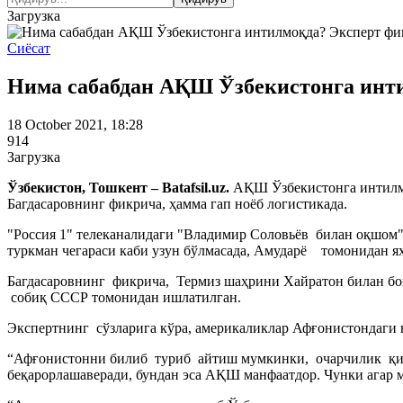
Загрузка
Сиёсат
Нима сабабдан АҚШ Ўзбекистонга инт
18 October 2021, 18:28
914
Загрузка
Ўзбекистон, Тошкент – Batafsil.uz.
АҚШ Ўзбекистонга интилмо
Багдасаровнинг фикрича, ҳамма гап ноёб логистикада.
"Россия 1" телеканалидаги "Владимир Соловьёв билан оқшом
туркман чегараси каби узун бўлмасада, Амударё томонидан я
Багдасаровнинг фикрича, Термиз шаҳрини Хайратон билан бо
собиқ СССР томонидан ишлатилган.
Экспертнинг сўзларига кўра, америкаликлар Афғонистондаги
“Афғонистонни билиб туриб айтиш мумкинки, очарчилик қишд
беқарорлашаверади, бундан эса АҚШ манфаатдор. Чунки агар 