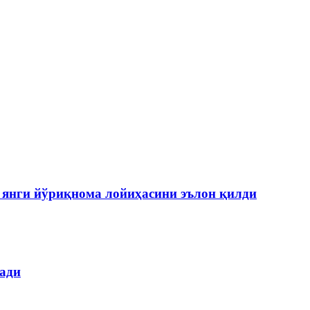
янги йўриқнома лойиҳасини эълон қилди
лади