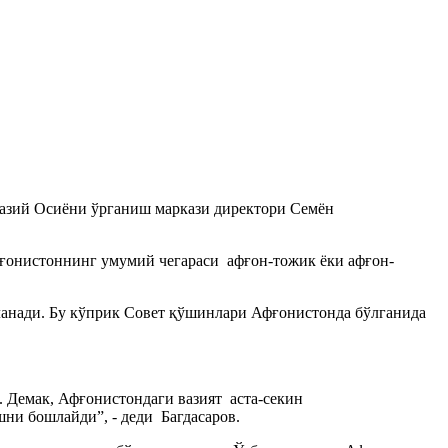
азий Осиёни ўрганиш маркази директори Семён
фғонистоннинг умумий чегараси афғон-тожик ёки афғон-
ланади. Бу кўприк Совет қўшинлари Афғонистонда бўлганида
 Демак, Афғонистондаги вазият аста-секин
ни бошлайди”, - деди Багдасаров.