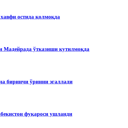
 хавфи остида қолмоқда
и Мадейрада ўтказиши кутилмоқда
ча биринчи ўринни эгаллади
збекистон фуқароси ушланди