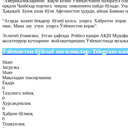
“Америкаликларнинг вақти келиб Ўзбекистонни назоратга о
орқали Чахбехар портига чиқиш имконияти пайдо бўлади. Ула
Ҳақиқий Буюк ипак йўли Афғонистон ҳудуди, айнан Бамиан орқ
“Агарда вазият беқарор бўлиб қолса, уларга Хайратон керак
эмас. Мана шу учун уларга Ўзбекистон керак”.
Эслатиб ўтамизки, ўтган ҳафтада Politico нашри АҚШ Мудофа
аксилтеррор кучларини жойлаштиришни Ўзбекистонда муҳока
Ўзбекистон бўйлаб янгиликлар:
Telegram-ка
Share
Загрузка
Share
Мақоладан таъсирланиш
Ёқади
0
Таҳсинга лойиқ
0
Хурсандчилик
0
Ҳайрон бўлмоқ
0
Тушкунлик