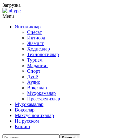
Загрузка
Menu
Янгиликлар
Сиёсат
Иқтисод
Жамият
Ҳодисалар
Технологиялар
Туризм
Маданият
Спорт
Дунё
Аудио
Воқеалар
Муҳокамалар
Пресс-релизлар
Муҳокамалар
Воқеалар
Махсус лойиҳалар
На русском
Кириш