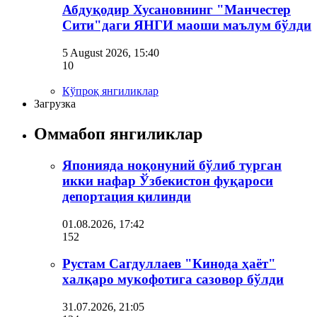
Абдуқодир Хусановнинг "Манчестер
Сити"даги ЯНГИ маоши маълум бўлди
5 August 2026, 15:40
10
Кўпроқ янгиликлар
Загрузка
Оммабоп янгиликлар
Японияда ноқонуний бўлиб турган
икки нафар Ўзбекистон фуқароси
депортация қилинди
01.08.2026, 17:42
152
Рустам Сагдуллаев "Кинода ҳаёт"
халқаро мукофотига сазовор бўлди
31.07.2026, 21:05