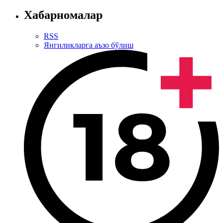
Хабарномалар
RSS
Янгиликларга аъзо бўлиш