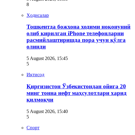
8
Ҳодисалар
Тошкентда божхона ходими ноқонуний
олиб кирилган iPhone телефонларни
расмийлаштиришда пора учун қўлга
олинди
5 August 2026, 15:45
5
Иқтисод
Қирғизистон Ўзбекистондан ойига 20
минг тонна нефт маҳсулотлари харид
қилмоқчи
5 August 2026, 15:40
5
Спорт