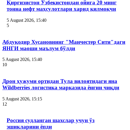
Қирғизистон Ўзбекистондан ойига 20 минг
тонна нефт маҳсулотлари харид қилмоқчи
5 August 2026, 15:40
5
Абдуқодир Хусановнинг "Манчестер Сити"даги
ЯНГИ маоши маълум бўлди
5 August 2026, 15:40
10
Дрон ҳужуми ортидан Тула вилоятидаги яна
Wildberries логистика марказида ёнғин чиқди
5 August 2026, 15:15
12
Россия судланган шахслар учун ўз
эшикларини ёпди