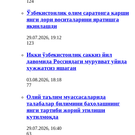
124
Ўзбекистонлик олим саратонга қарши
янги дори воситаларини яратишга
яқинлашди
29.07.2026, 19:12
123
Икки ўзбекистонлик саккиз йил
давомида Россиядаги мурувват уйида
ҳужжатсиз яшаган
03.08.2026, 18:18
77
Олий таълим муассасаларида
талабалар билимини баҳолашнинг
янги тартиби жорий этилиши
кутилмоқда
29.07.2026, 16:40
63