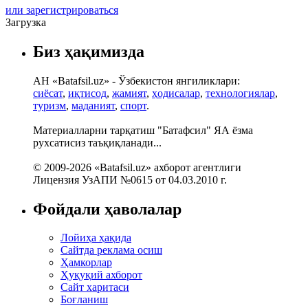
или зарегистрироваться
Загрузка
Биз ҳақимизда
АН «Batafsil.uz» - Ўзбекистон янгиликлари:
сиёсат
,
иқтисод
,
жамият
,
ҳодисалар
,
технологиялар
,
туризм
,
маданият
,
спорт
.
Материалларни тарқатиш "Батафсил" ЯА ёзма
рухсатисиз таъқиқланади...
© 2009-2026 «Batafsil.uz» ахборот агентлиги
Лицензия УзАПИ №0615 от 04.03.2010 г.
Фойдали ҳаволалар
Лойиҳа ҳақида
Сайтда реклама осиш
Ҳамкорлар
Ҳуқуқий ахборот
Сайт харитаси
Боғланиш