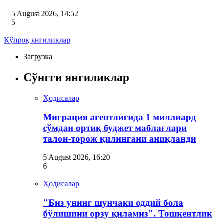
5 August 2026, 14:52
5
Кўпроқ янгиликлар
Загрузка
Сўнгги янгиликлар
Ҳодисалар
Миграция агентлигида 1 миллиард
сўмдан ортиқ буджет маблағлари
талон-торож қилингани аниқланди
5 August 2026, 16:20
6
Ҳодисалар
"Биз унинг шунчаки оддий бола
бўлишини орзу қиламиз". Тошкентлик