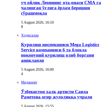
уч ойлик Леоннинг ота-онаси СМА га
чалинган ўғлига ёрдам беришни
сўрашмоқда
5 August 2026, 16:10
8
Ҳодисалар
Қурилиш инспекцияси Мega Logistics
Service компанияси 6 та блокда
ноқонуний қурилиш олиб боргани
аниқланди
5 August 2026, 16:00
4
Маданият
Ўзбекистон халқ артисти Саида
Раметова оғир жудоликка учради
5 August 2026, 15:55