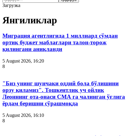
Загрузка
Янгиликлар
Миграция агентлигида 1 миллиард сўмдан
ортиқ буджет маблағлари талон-торож
қилингани аниқланди
5 August 2026, 16:20
8
"Биз унинг шунчаки оддий бола бўлишини
орзу қиламиз". Тошкентлик уч ойлик
Леоннинг ота-онаси СМА га чалинган ўғлига
ёрдам беришни сўрашмоқда
5 August 2026, 16:10
8