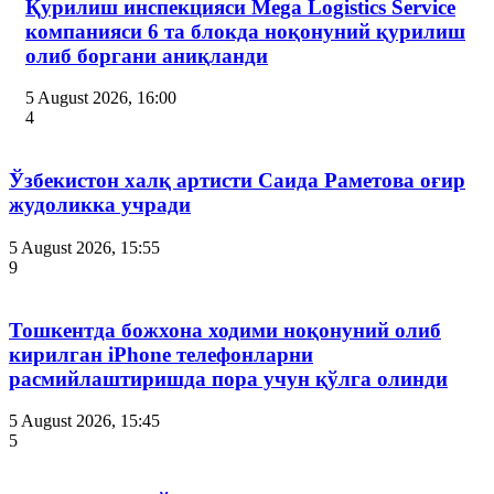
Қурилиш инспекцияси Мega Logistics Service
компанияси 6 та блокда ноқонуний қурилиш
олиб боргани аниқланди
5 August 2026, 16:00
4
Ўзбекистон халқ артисти Саида Раметова оғир
жудоликка учради
5 August 2026, 15:55
9
Тошкентда божхона ходими ноқонуний олиб
кирилган iPhone телефонларни
расмийлаштиришда пора учун қўлга олинди
5 August 2026, 15:45
5