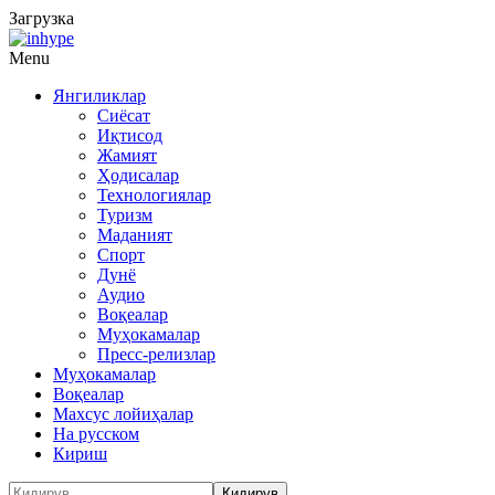
Загрузка
Menu
Янгиликлар
Сиёсат
Иқтисод
Жамият
Ҳодисалар
Технологиялар
Туризм
Маданият
Спорт
Дунё
Аудио
Воқеалар
Муҳокамалар
Пресс-релизлар
Муҳокамалар
Воқеалар
Махсус лойиҳалар
На русском
Кириш