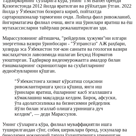
Тадбиркорнинг сўзларига кўра, унинг TM Barber бренди
Қозоғистонда 2012 йилда яратилган ва рўйхатдан ўтган. 2022
йилда у Ўзбекистон бозорига кириб, пойтахтда
сартарошхоналар тармоғини очди. Лойиҳа фаол ривожланиб,
йигирматагача филиал очиш, янги иш ўринлари яратиш ва ёш
мутахассисларни тайёрлаш режалаштирилган эди.
Марассуловнинг айтишича, "рейдерлик ҳужуми"ни илгари
энергетика вазири ўринбосари - "Ўзтрансгаз" АЖ раҳбари,
ҳозирда эса Ўзбекистон тоғ-кон саноати ва геология вазири
маслаҳатчиси лавозимида ишлаган Беҳзод Норматов
уюштирган. Тадбиркор видеомурожаатга амалдор билан
ёзишмаларнинг скриншотлари ва суҳбатларнинг
аудиоёзувларини қўшган.
"Ўзбекистонга хизмат кўрсатиш соҳасини
ривожлантиришга ҳисса қўшиш, янги иш
ўринлари яратиш, ёшларнинг касб эгаллашига
кўмаклашиш мақсадида келдим. Бироқ, афсуски,
ўта адолатсизликка ва бизнесимни рейдерлик
йўли билан эгаллаб олишга уринишга дуч
келдим", — деди Марассулов.
Унинг сўзларига кўра, филиал муваффақиятли ишга
туширилгандан сўнг, собиқ шериклари бренд, ускуналар ва
биноларни ноқонуний тарзда ўзлаштиришга уринишган.