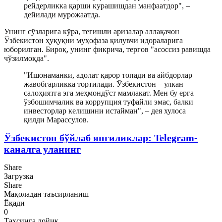
рейдерликка қарши курашишдан манфаатдор", –
дейилади мурожаатда.
Унинг сўзларига кўра, тегишли аризалар аллақачон
Ўзбекистон ҳуқуқни муҳофаза қилувчи идораларига
юборилган. Бироқ, унинг фикрича, тергов "асоссиз равишда
чўзилмоқда".
"Ишонаманки, адолат қарор топади ва айбдорлар
жавобгарликка тортилади. Ўзбекистон – улкан
салоҳиятга эга меҳмондўст мамлакат. Мен бу ерга
ўзбошимчалик ва коррупция туфайли эмас, балки
инвесторлар келишини истайман", – дея хулоса
қилди Марассулов.
Ўзбекистон бўйлаб янгиликлар: Telegram-
каналга уланинг
Share
Загрузка
Share
Мақоладан таъсирланиш
Ёқади
0
Таҳсинга лойиқ