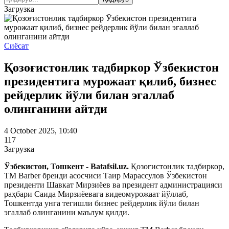
Загрузка
Сиёсат
Қозоғистонлик тадбиркор Ўзбекистон
президентига мурожаат қилиб, бизнес
рейдерлик йўли билан эгаллаб
олинганини айтди
4 October 2025, 10:40
117
Загрузка
Ўзбекистон, Тошкент - Batafsil.uz.
Қозоғистонлик тадбиркор,
TM Barber бренди асосчиси Таир Марассулов Ўзбекистон
президенти Шавкат Мирзиёев ва президент администрацияси
раҳбари Саида Мирзиёевага видеомурожаат йўллаб,
Тошкентда унга тегишли бизнес рейдерлик йўли билан
эгаллаб олинганини маълум қилди.