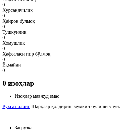
0
Хурсандчилик
0
Ҳайрон бўлмоқ
0
Тушкунлик
0
Хомушлик
0
Ҳафсаласи пир бўлмоқ
0
Ёқмайди
0
0
изоҳлар
Изоҳлар мавжуд емас
Рухсат олинг
Шарҳлар қолдириш мумкин бўлиши учун.
Загрузка