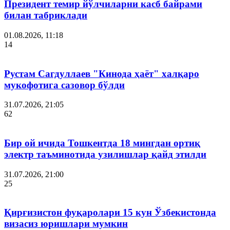
Президент темир йўлчиларни касб байрами
билан табриклади
01.08.2026, 11:18
14
Рустам Сагдуллаев "Кинода ҳаёт" халқаро
мукофотига сазовор бўлди
31.07.2026, 21:05
62
Бир ой ичида Тошкентда 18 мингдан ортиқ
электр таъминотида узилишлар қайд этилди
31.07.2026, 21:00
25
Қирғизистон фуқаролари 15 кун Ўзбекистонда
визасиз юришлари мумкин