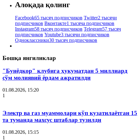
Алоқада қолинг
Facebook
65 тысяч подписчиков
Twitter
2 тысячи
подписчиков
Вконтакте
1 тысяча подписчиков
Instagram
58 тысяч подписчиков
Telegram
57 тысяч
подписчиков
Youtube
3 тысячи подписчиков
Одноклассники
30 тысяч подписчиков
Бошқа янгиликлар
"Бунёдкор" клубига ҳукуматдан 5 миллиард
сўм молиявий ёрдам ажратилди
01.08.2026, 15:20
1
Электр ва газ муаммолари кўп кузатилаётган 15
та туманда махсус штаблар тузилди
01.08.2026, 15:15
1