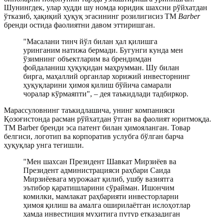
Шунингдек, улар худди шу номда юридик шахсни рўйхатдан
ўтказиб, ҳақиқий ҳуқуқ эгасининг розилигисиз TМ
Barber
бренди остида фаолиятни давом эттиришган.
"Масалани тинч йўл билан ҳал қилишга
уринганим натижа бермади. Бугунги кунда мен
ўзимнинг объектларим ва брендимдан
фойдаланиш ҳуқуқидан маҳрумман. Шу билан
бирга, маҳаллий органлар хорижий инвесторнинг
ҳуқуқларини ҳимоя қилиш бўйича самарали
чоралар кўрмаяпти", – дея таъкидлади тадбиркор.
Марассуловнинг таъкидлашича, унинг компанияси
Қозоғистонда расман рўйхатдан ўтган ва фаолият юритмоқда.
ТМ Barber бренди эса патент билан ҳимояланган. Товар
белгиси, логотип ва корпоратив услубга бўлган барча
ҳуқуқлар унга тегишли.
"Мен шахсан Президент Шавкат Мирзиёев ва
Президент администрацияси раҳбари Саида
Мирзиёевага мурожаат қилиб, ушбу вазиятга
эътибор қаратишларини сўрайман. Ишончим
комилки, мамлакат раҳбарияти инвесторларни
ҳимоя қилиш ва амалга оширилаётган ислоҳотлар
ҳамда инвестиция муҳитига путур етказадиган